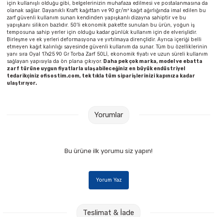
için kullanışlı olduğu gibi, belgelerinizin muhafaza edilmesi ve postalanmasına da
Parmak Boyaları
olanak sağlar. Dayanıklı Kraft kağıttan ve 90 gr/m² kağıt ağırlığında imal edilen bu
zarf güvenli kullanım sunan kendinden yapışkanlı dizayna sahiptir ve bu
yapışkanı silikon bazlıdır. 50’li ekonomik pakette sunulan bu ürün, yoğun iş
Pastel Boyalar
temposuna sahip yerler için olduğu kadar günlük kullanım için de elverişlidir.
Birleşme ve ek yerleri deformasyona ve yırtılmaya dirençlidir. Ayrıca içeriği belli
etmeyen kağıt kalınlığı sayesinde güvenli kullanım da sunar. Tüm bu özelliklerinin
Sulu Boyalar
yanı sıra Oyal 17x25 90 Gr Torba Zarf 50Lİ, ekonomik fiyatı ve uzun süreli kullanım
sağlayan yapısıyla da ön plana çıkıyor.
Daha pek çok marka, model ve ebatta
zarf türüne uygun fiyatlarla ulaşabileceğiniz en büyük endüstriyel
Yağlı Boyalar
tedarikçiniz ofisostim.com, tek tıkla tüm siparişlerinizi kapınıza kadar
ulaştırıyor.
Yorumlar
Bu ürüne ilk yorumu siz yapın!
Yorum Yaz
Teslimat & İade