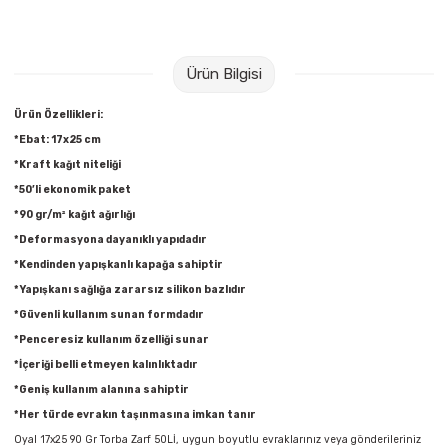
Raptiye & İğneler
Tual
Silgiler
Akrilik Boyalar
Ürün Bilgisi
Sümen Takımları
Beslenme Çantaları
Ürün Özellikleri:
*Ebat: 17x25 cm
Zımba Tel Sökücüleri
Cam Boyaları
*Kraft kağıt niteliği
*50’li ekonomik paket
Zımba Telleri
Ebru Boyaları
*90 gr/m² kağıt ağırlığı
*Deformasyona dayanıklı yapıdadır
Zımbalar
Fırçalar
*Kendinden yapışkanlı kapağa sahiptir
*Yapışkanı sağlığa zararsız silikon bazlıdır
Daksiller
Guaj Boyaları
*Güvenli kullanım sunan formdadır
*Penceresiz kullanım özelliği sunar
Kaşe Gereçleri
Kuru Boyalar
*İçeriği belli etmeyen kalınlıktadır
*Geniş kullanım alanına sahiptir
Yapıştırıcılar
Mum Boyalar
*Her türde evrakın taşınmasına imkan tanır
Oyal 17x25 90 Gr Torba Zarf 50Lİ, uygun boyutlu evraklarınız veya gönderileriniz