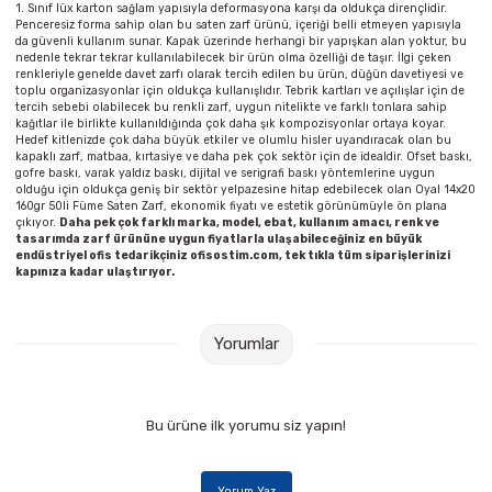
1. Sınıf lüx karton sağlam yapısıyla deformasyona karşı da oldukça dirençlidir.
Parmak Boyaları
Penceresiz forma sahip olan bu saten zarf ürünü, içeriği belli etmeyen yapısıyla
da güvenli kullanım sunar. Kapak üzerinde herhangi bir yapışkan alan yoktur, bu
nedenle tekrar tekrar kullanılabilecek bir ürün olma özelliği de taşır. İlgi çeken
Pastel Boyalar
renkleriyle genelde davet zarfı olarak tercih edilen bu ürün, düğün davetiyesi ve
toplu organizasyonlar için oldukça kullanışlıdır. Tebrik kartları ve açılışlar için de
tercih sebebi olabilecek bu renkli zarf, uygun nitelikte ve farklı tonlara sahip
Sulu Boyalar
kağıtlar ile birlikte kullanıldığında çok daha şık kompozisyonlar ortaya koyar.
Hedef kitlenizde çok daha büyük etkiler ve olumlu hisler uyandıracak olan bu
kapaklı zarf, matbaa, kırtasiye ve daha pek çok sektör için de idealdir. Ofset baskı,
Yağlı Boyalar
gofre baskı, varak yaldız baskı, dijital ve serigrafi baskı yöntemlerine uygun
olduğu için oldukça geniş bir sektör yelpazesine hitap edebilecek olan Oyal 14x20
160gr 50li Füme Saten Zarf, ekonomik fiyatı ve estetik görünümüyle ön plana
çıkıyor.
Daha pek çok farklı marka, model, ebat, kullanım amacı, renk ve
tasarımda zarf ürününe uygun fiyatlarla ulaşabileceğiniz en büyük
endüstriyel ofis tedarikçiniz ofisostim.com, tek tıkla tüm siparişlerinizi
kapınıza kadar ulaştırıyor.
Yorumlar
Bu ürüne ilk yorumu siz yapın!
Yorum Yaz