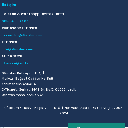
İletişim
Telefon & Whatsapp Destek Hattı
0850 455 03 03
Muhasebe E-Posta
muhasebe@ofisostim.com
E-Posta
info@ofisostim.com
KEP Adresi
ofisostim@hs01.kep.tr
Ofisostim Kırtasiye LTD. ŞTİ.
Merkez : Bağdat Caddesi No:368
Yenimahalle/ANKARA
E-Ticaret : Serhat, 1441. Sk. No:3, 06378 İvedik
Osb/Yenimahalle/ANKARA
Ofisostim Kırtasiye Bilgisayar LTD. ŞTİ. Her Hakkı Saklıdır. © Copyright 2002-
2024