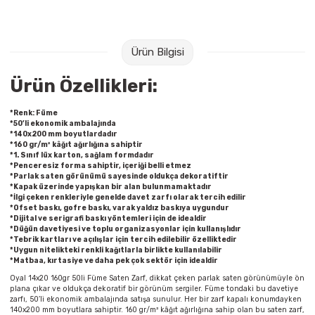
Raptiye & İğneler
Tual
Silgiler
Akrilik Boyalar
Ürün Bilgisi
Ürün Özellikleri:
Sümen Takımları
Beslenme Çantaları
*Renk: Füme
Zımba Tel Sökücüleri
Cam Boyaları
*50’li ekonomik ambalajında
*140x200 mm boyutlardadır
*160 gr/m² kâğıt ağırlığına sahiptir
Zımba Telleri
Ebru Boyaları
*1. Sınıf lüx karton, sağlam formdadır
*Penceresiz forma sahiptir, içeriği belli etmez
*Parlak saten görünümü sayesinde oldukça dekoratiftir
Zımbalar
Fırçalar
*Kapak üzerinde yapışkan bir alan bulunmamaktadır
*İlgi çeken renkleriyle genelde davet zarfı olarak tercih edilir
*Ofset baskı, gofre baskı, varak yaldız baskıya uygundur
Daksiller
Guaj Boyaları
*Dijital ve serigrafi baskı yöntemleri için de idealdir
*Düğün davetiyesi ve toplu organizasyonlar için kullanışlıdır
*Tebrik kartları ve açılışlar için tercih edilebilir özelliktedir
*Uygun nitelikteki renkli kağıtlarla birlikte kullanılabilir
Kaşe Gereçleri
Kuru Boyalar
*Matbaa, kırtasiye ve daha pek çok sektör için idealdir
Oyal 14x20 160gr 50li Füme Saten Zarf, dikkat çeken parlak saten görünümüyle ön
Yapıştırıcılar
Mum Boyalar
plana çıkar ve oldukça dekoratif bir görünüm sergiler. Füme tondaki bu davetiye
zarfı, 50’li ekonomik ambalajında satışa sunulur. Her bir zarf kapalı konumdayken
140x200 mm boyutlara sahiptir. 160 gr/m² kâğıt ağırlığına sahip olan bu saten zarf,