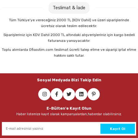
Parmak Boyaları
Teslimat & İade
Pastel Boyalar
Tüm Türkiye'ye vereceğiniz 2000 TL (KDV Dahil) ve üzeri siparişlerinde
ücretsiz olarak teslim edilecektir.
Sulu Boyalar
Siparişleriniz için KDV Dahil 2000 TL altındaki alışverişleriniz için kargo bedeli
faturanıza yansıyacaktır.
Yağlı Boyalar
Toplu alımlarda Ofisostim.com teslimat ücreti talep etme ve siparişi iptal etme
hakkını saklı tutar.
Sosyal Medyada Bizi Takip Edin
E-Bülten'e Kayıt Olun
Haber listemize kayıt olarak kampanyalardan,haberdar olabilirsiniz.
Kayıt Ol