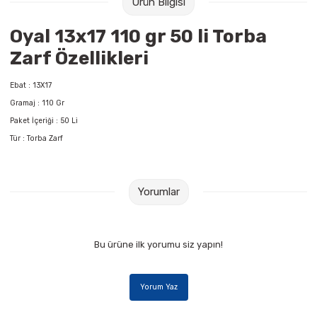
Ürün Bilgisi
Raptiye & İğneler
Tual
Oyal 13x17 110 gr 50 li Torba
Silgiler
Akrilik Boyalar
Zarf Özellikleri
Sümen Takımları
Beslenme Çantaları
Ebat : 13X17
Gramaj : 110 Gr
Zımba Tel Sökücüleri
Cam Boyaları
Paket İçeriği : 50 Li
Tür : Torba Zarf
Zımba Telleri
Ebru Boyaları
Zımbalar
Fırçalar
Yorumlar
Daksiller
Guaj Boyaları
Bu ürüne ilk yorumu siz yapın!
Kaşe Gereçleri
Kuru Boyalar
Yorum Yaz
Yapıştırıcılar
Mum Boyalar