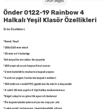
Ürün Bilgisi
Raptiye & İğneler
Tual
Önder 0122-19 Rainbow 4
Silgiler
Akrilik Boyalar
Halkalı Yeşil Klasör Özellikleri
Sümen Takımları
Beslenme Çantaları
Ürün Özellikleri:
Zımba Tel Sökücüleri
Cam Boyaları
*Renk: Yeşil
*255x320 mm ebat
Zımba Telleri
Ebru Boyaları
*25 mm sırt kalınlığı
*A4 boyutlu evraklar ile uyumlu
Zımbalar
Fırçalar
*250 yaprak arşiv kapasitesi sunar
*2 mm kalınlıkta mukavva kapak yapısı
Daksiller
Guaj Boyaları
*Canlı ve yoğun tonlarda kapak renkleri
*350 mikron renkli PVC giydirme ile ekstra dayanıklı
Kaşe Gereçleri
Kuru Boyalar
*4 adet 25 mm çapta O tipi halka mekanizması
*Kâğıt sıkıştırıcı plastik aparatı bulunur
Yapıştırıcılar
Mum Boyalar
*Ön kapak içinde işlevsel yarım cep yer alır
*Leke ve kir tutmayan, temizlenebilir yüzey