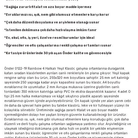
Parmak Boyaları
*Sağlığa zararlı fitalat ve azo boyar madde içermez
*Evraklarınızı ısı, ışık, nem gibi olumsuz etmenlere karşı korur
Pastel Boyalar
*Çok daha düzenli dosyalama ve arşivleme olanağı sunar
*İstenilen dokümana çok daha hızlı ulaşma imkânı tanır
Sulu Boyalar
*Ev, okul, ofis, iş yeri, özel ve resmî kurumlar için ideal
*Öğrenciler ve ofis çalışanlarına renkli çalışma ortamları sunar
Yağlı Boyalar
*Kırtasiye ürünlerinde 30 yılı aşan Önder kalite ve güvencesiyle
Önder 0122-19 Rainbow 4 Halkalı Yeşil Klasör, çalışma ortamlarına durağanlık
katan sıradan klasörlerden ayrılan canlı renkleriyle ön plana çıkıyor. Yeşil kapak
rengine sahip olan bu ürün, 255x320 mm boyutlara sahiptir. 25 mm sırt kalınlığı
sayesinde 250 yaprağa kadar arşiv kapasitesi sunan bu klasör, A4 boyutlu
evraklarınız ile uyumludur. 2 mm Avrupa mukavva üzerine giydirilen canlı
tonlardaki 350 mikron kalınlığa sahip PVC ile ekstra dayanıklılık kazanır. 4 adet O
tipi 25 mm halka mekanizması ve kâğıt sıkıştırıcı plastik aparatı sayesinde
evraklarınızı güven içinde arşivleyebilirsiniz. Ön kapak içinde yer alan yarım cebi
ile daha da işlevsel hale gelen bu talebe klasörü, leke ve kir tutmayan yüzeyi ile
kolaylıkla silinebilir. Üretiminde sağlığa zararlı fitalat ve azo boyar madde
içermediğinden dolayı her yaştan bireyin güvenle kullanabileceği bir üründür.
Evraklarınızı ısı, ışık, nem gibi olumsuz etmenlere karşı koruduğu gibi, çok daha
düzenli ve derli toplu çalışma ortamları sağlamaya yardımcı olur. Arşivlediğiniz ve
ulaşmak istediğiniz dokümana çok daha hızlı ve pratik bir şekilde erişmenize
imkân sunan bu klasör, öğrenciler ve ofis çalışanlarına renkli çalışma ortamları
sağlar. Kırtasiye ürünlerinde 30 yılı aşan Önder kalite ve güvencesiyle sizlere