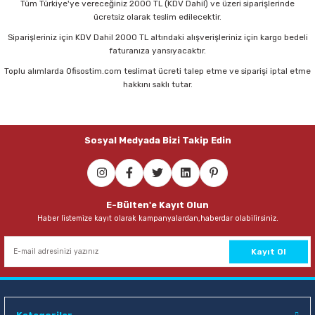
71,00 TL
Tüm Türkiye'ye vereceğiniz 2000 TL (KDV Dahil) ve üzeri siparişlerinde
ücretsiz olarak teslim edilecektir.
Sepete Ekle
Siparişleriniz için KDV Dahil 2000 TL altındaki alışverişleriniz için kargo bedeli
faturanıza yansıyacaktır.
Toplu alımlarda Ofisostim.com teslimat ücreti talep etme ve siparişi iptal etme
hakkını saklı tutar.
Sosyal Medyada Bizi Takip Edin
E-Bülten'e Kayıt Olun
Haber listemize kayıt olarak kampanyalardan,haberdar olabilirsiniz.
Kayıt Ol