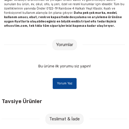
sunulan bu ürün, ev, okul, ofis, iş yeri, özel ve resmî kurumlar için idealdir. Tüm bu
özelliklerinin yanında Önder 0122-19 Rainbow 4 Halkalı Yeşil Klasör, fiyatı ve
fonksiyonel kullanım alanıyla ön plana çıkıyor.
Daha pek çok marka, model,
kullanım amacı, ebat, renk ve kapasitede dosyalama ve arşivleme ürününe
uygun fiyatlarla ulaşabileceğiniz en büyük endüstriyel ofis tedarikçiniz
ofisostim.com, tek tıkla tüm siparişlerinizi kapınıza kadar ulaştırıyor.
Yorumlar
Bu ürüne ilk yorumu siz yapın!
Yorum Yaz
Tavsiye Ürünler
Faber-Castell Renkli Sırttan Sıkıştırmalı Dosya
Teslimat & İade