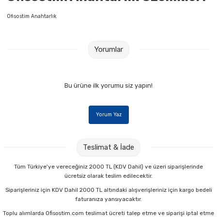
Raptiye & İğneler
Tual
Ofisostim Anahtarlık
Silgiler
Akrilik Boyalar
Yorumlar
Sümen Takımları
Beslenme Çantaları
Zımba Tel Sökücüleri
Cam Boyaları
Bu ürüne ilk yorumu siz yapın!
Zımba Telleri
Ebru Boyaları
Yorum Yaz
Zımbalar
Fırçalar
Teslimat & İade
Daksiller
Guaj Boyaları
Tüm Türkiye'ye vereceğiniz 2000 TL (KDV Dahil) ve üzeri siparişlerinde
Kaşe Gereçleri
Kuru Boyalar
ücretsiz olarak teslim edilecektir.
Siparişleriniz için KDV Dahil 2000 TL altındaki alışverişleriniz için kargo bedeli
Yapıştırıcılar
Mum Boyalar
faturanıza yansıyacaktır.
Toplu alımlarda Ofisostim.com teslimat ücreti talep etme ve siparişi iptal etme