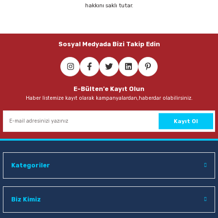
Parmak Boyaları
hakkını saklı tutar.
Pastel Boyalar
Sosyal Medyada Bizi Takip Edin
Sulu Boyalar
Yağlı Boyalar
E-Bülten'e Kayıt Olun
Haber listemize kayıt olarak kampanyalardan,haberdar olabilirsiniz.
Kayıt Ol
Kategoriler
Biz Kimiz