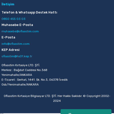
İletişim
Sepete Ekle
Telefon & Whatsapp Destek Hattı
0850 455 03 03
Muhasebe E-Posta
muhasebe@ofisostim.com
E-Posta
info@ofisostim.com
KEP Adresi
ofisostim@hs01.kep.tr
Ofisostim Kırtasiye LTD. ŞTİ.
Merkez : Bağdat Caddesi No:368
Yenimahalle/ANKARA
E-Ticaret : Serhat, 1441. Sk. No:3, 06378 İvedik
Osb/Yenimahalle/ANKARA
Ofisostim Kırtasiye Bilgisayar LTD. ŞTİ. Her Hakkı Saklıdır. © Copyright 2002-
2024