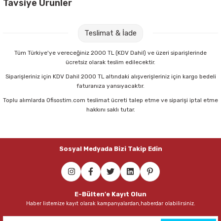
Tavsiye Ürünler
Parmak Boyaları
Ginza No:965 Oluklu Metalik Mukavva GN-965
Pastel Boyalar
Teslimat & İade
115,40 TL
Tüm Türkiye'ye vereceğiniz 2000 TL (KDV Dahil) ve üzeri siparişlerinde
Sulu Boyalar
ücretsiz olarak teslim edilecektir.
Sepete Ekle
Siparişleriniz için KDV Dahil 2000 TL altındaki alışverişleriniz için kargo bedeli
Yağlı Boyalar
faturanıza yansıyacaktır.
Toplu alımlarda Ofisostim.com teslimat ücreti talep etme ve siparişi iptal etme
Ginza No:964 Oluklu Mukavva GN-964
hakkını saklı tutar.
64,60 TL
Sosyal Medyada Bizi Takip Edin
Sepete Ekle
Staedtler Noris Clup 20 gr Stick Yapıştırıcı
E-Bülten'e Kayıt Olun
Haber listemize kayıt olarak kampanyalardan,haberdar olabilirsiniz.
64,00 TL