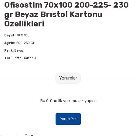
Ofisostim 70x100 200-225- 230
Raptiye & İğneler
Tual
gr Beyaz Brıstol Kartonu
Silgiler
Akrilik Boyalar
Özellikleri
Sümen Takımları
Beslenme Çantaları
Boyut
: 70 X 100
Ağırlık
: 200-230 Gr
Zımba Tel Sökücüleri
Cam Boyaları
Renk
: Beyaz
Tür
: Brıstol Kartonu
Zımba Telleri
Ebru Boyaları
Yorumlar
Zımbalar
Fırçalar
Daksiller
Guaj Boyaları
Bu ürüne ilk yorumu siz yapın!
Kaşe Gereçleri
Kuru Boyalar
Yorum Yaz
Yapıştırıcılar
Mum Boyalar