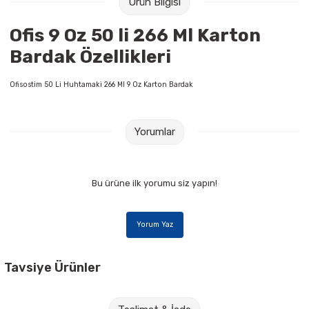
Ürün Bilgisi
Raptiye & İğneler
Tual
Ofis 9 Oz 50 li 266 Ml Karton
Silgiler
Akrilik Boyalar
Bardak Özellikleri
Sümen Takımları
Beslenme Çantaları
Ofisostim 50 Li Huhtamaki 266 Ml 9 Oz Karton Bardak
Zımba Tel Sökücüleri
Cam Boyaları
Yorumlar
Zımba Telleri
Ebru Boyaları
Zımbalar
Fırçalar
Bu ürüne ilk yorumu siz yapın!
Daksiller
Guaj Boyaları
Yorum Yaz
Kaşe Gereçleri
Kuru Boyalar
Tavsiye Ürünler
Yapıştırıcılar
Mum Boyalar
Şvg 1 kg 405 li Kutu Küp Şeker