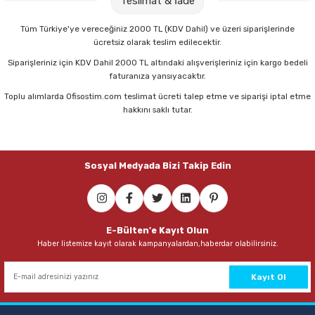
Teslimat & İade
Parmak Boyaları
66,00 TL
Tüm Türkiye'ye vereceğiniz 2000 TL (KDV Dahil) ve üzeri siparişlerinde
Pastel Boyalar
ücretsiz olarak teslim edilecektir.
Sepete Ekle
Siparişleriniz için KDV Dahil 2000 TL altındaki alışverişleriniz için kargo bedeli
Sulu Boyalar
faturanıza yansıyacaktır.
Toplu alımlarda Ofisostim.com teslimat ücreti talep etme ve siparişi iptal etme
hakkını saklı tutar.
Yağlı Boyalar
Sosyal Medyada Bizi Takip Edin
E-Bülten'e Kayıt Olun
Haber listemize kayıt olarak kampanyalardan,haberdar olabilirsiniz.
Kayıt Ol