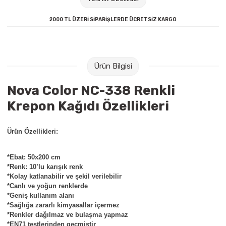
Raptiye & İğneler
Tual
2000 TL ÜZERİ SİPARİŞLERDE ÜCRETSİZ KARGO
Silgiler
Akrilik Boyalar
Sümen Takımları
Beslenme Çantaları
Ürün Bilgisi
Zımba Tel Sökücüleri
Cam Boyaları
Nova Color NC-338 Renkli
Krepon Kağıdı Özellikleri
Zımba Telleri
Ebru Boyaları
Ürün Özellikleri:
Zımbalar
Fırçalar
Daksiller
Guaj Boyaları
*Ebat: 50x200 cm
*Renk: 10’lu karışık renk
*Kolay katlanabilir ve şekil verilebilir
Kaşe Gereçleri
Kuru Boyalar
*Canlı ve yoğun renklerde
*Geniş kullanım alanı
*Sağlığa zararlı kimyasallar içermez
Yapıştırıcılar
Mum Boyalar
*Renkler dağılmaz ve bulaşma yapmaz
*EN71 testlerinden geçmiştir