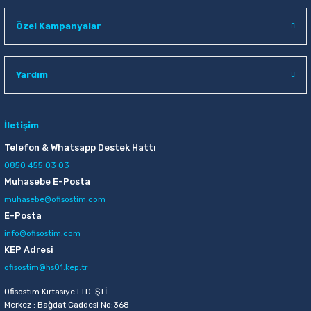
100,75 TL
Özel Kampanyalar
Sepete Ekle
Staedtler Noris Clup 20 gr Stick Yapıştırıcı
Yardım
64,00 TL
İletişim
Sepete Ekle
Telefon & Whatsapp Destek Hattı
0850 455 03 03
Muhasebe E-Posta
Maped 484213 Sensoft Fluo 13 Cm Pastel Renkli Makas
muhasebe@ofisostim.com
E-Posta
72,00 TL
info@ofisostim.com
Sepete Ekle
KEP Adresi
ofisostim@hs01.kep.tr
Acme 30283 Easy Grip 21 Cm Makas
Ofisostim Kırtasiye LTD. ŞTİ.
Merkez : Bağdat Caddesi No:368