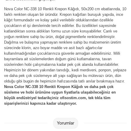
Parmak Boyaları
Nova Color NC-338 10 Renkli Krepon Kâğıdı, 50x200 cm ebatlarında, 10
farklı renkten oluşan bir üründür. Krepon kağıtları buruşuk yapıda, ince
Pastel Boyalar
kâğıt formundadır ve kolay şekil verilebilir olduklarından özellikle
çocukların el işi derslerinde tercih edilirler. Bu özellikleri sayesinde
katlandıktan sonra aldıkları formu uzun süre koruyabilirler. Canlı ve
Sulu Boyalar
yoğun renklere sahip bu ürün, doğal pigmentlerle renklendirilmiştir.
Dağılma ve bulaşma yapmayan renklere sahip bu malzemenin üretim
Yağlı Boyalar
sürecinde klorin, azo boyar madde ve asit bazlı ağartıcılar
kullanılmadığından çocuklarınıza güvenle armağan edebilirsiniz. Milli
bayramlara ait süslemelerden doğum günü kutlamalarına, tavan
süslerinden hobi çalışmalarına kadar pek çok alanda kullanılabilirler.
Hepimizin bir dönem yakından tanıdığı, kedi merdiveni, ponpon, yelpaze
ve daha pek çok süslemeye alt yapı sağlayan bu mütevazı ürün, dün
olduğu gibi bugün de hepimizin hafızasında tatlı anılar bırakmaya hazır.
Nova Color NC-338 10 Renkli Krepon Kâğıdı ve daha pek çok
süsleme ve hobi ürününe uygun fiyatlarla ulaşabileceğiniz en
büyük endüstriyel tedarikçiniz ofisostim.com, tek tıkla tüm
siparişlerinizi kapınıza kadar ulaştırıyor.
Yorumlar