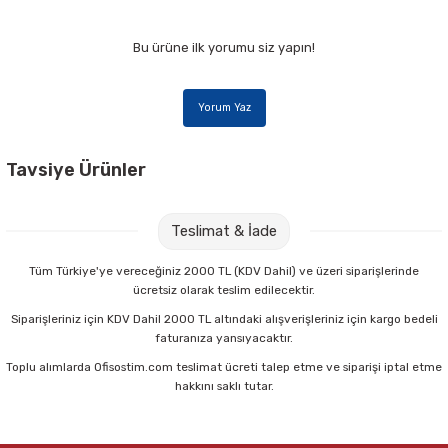
Bu ürüne ilk yorumu siz yapın!
Yorum Yaz
Tavsiye Ürünler
Bic 8923452 21 gr Eco Glue Stick Yapıştırıcı
Teslimat & İade
68,50 TL
Tüm Türkiye'ye vereceğiniz 2000 TL (KDV Dahil) ve üzeri siparişlerinde
ücretsiz olarak teslim edilecektir.
Sepete Ekle
Siparişleriniz için KDV Dahil 2000 TL altındaki alışverişleriniz için kargo bedeli
faturanıza yansıyacaktır.
Toplu alımlarda Ofisostim.com teslimat ücreti talep etme ve siparişi iptal etme
Bic 9192541 36 gr Eco Glue Stick Yapıştırıcı
hakkını saklı tutar.
95,50 TL