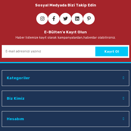
Sosyal Medyada Bizi Takip Edin
Sepete Ekle
Bic 8923442 8 gr Eco Glue Stick Yapıştırıcı
E-Bülten'e Kayıt Olun
Haber listemize kayıt olarak kampanyalardan,haberdar olabilirsiniz.
34,00 TL
Sepete Ekle
Kayıt Ol
Gıpta 25-35 15 Yaprak & 10 Yaprak Resim Defteri & Fon Kartonu
Kategoriler
54,00 TL
Sepete Ekle
Biz Kimiz
Maped 470010 Tattoo 13 Cm Simetrik Makas
Hesabım