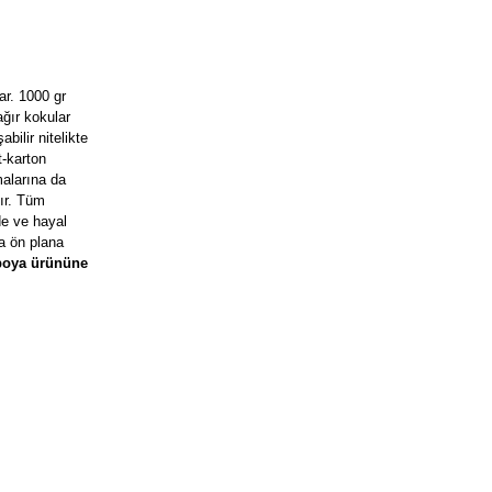
ar. 1000 gr
ğır kokular
bilir nitelikte
t-karton
malarına da
dır. Tüm
de ve hayal
a ön plana
boya ürününe
oyama Önlüğü