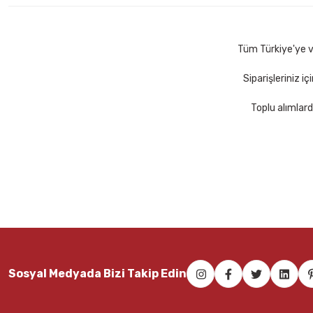
60,00 TL
293,00 TL
Sepete Ekle
Se
Tüm Türkiye'ye ve
Siparişleriniz i
Toplu alımlard
Sosyal Medyada Bizi Takip Edin