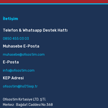
İletişim
Telefon & Whatsapp Destek Hattı
0850 455 03 03
Muhasebe E-Posta
muhasebe@ofisostim.com
E-Posta
info@ofisostim.com
KEP Adresi
ofisostim@hs01.kep.tr
Ofisostim Kırtasiye LTD. ŞTİ.
Merkez : Bağdat Caddesi No:368