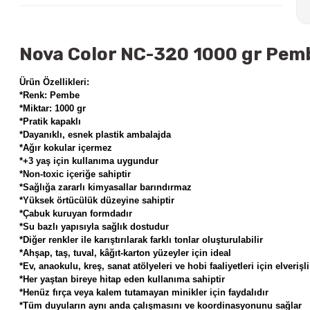
Nova Color NC-320 1000 gr Pemb
Ürün Özellikleri:
*Renk: Pembe
*Miktar: 1000 gr
*Pratik kapaklı
*Dayanıklı, esnek plastik ambalajda
*Ağır kokular içermez
*+3 yaş için kullanıma uygundur
*Non-toxic içeriğe sahiptir
*Sağlığa zararlı kimyasallar barındırmaz
*Yüksek örtücülük düzeyine sahiptir
*Çabuk kuruyan formdadır
*Su bazlı yapısıyla sağlık dostudur
*Diğer renkler ile karıştırılarak farklı tonlar oluşturulabilir
*Ahşap, taş, tuval, kâğıt-karton yüzeyler için ideal
*Ev, anaokulu, kreş, sanat atölyeleri ve hobi faaliyetleri için elverişli
*Her yaştan bireye hitap eden kullanıma sahiptir
*Henüz fırça veya kalem tutamayan minikler için faydalıdır
*Tüm duyuların aynı anda çalışmasını ve koordinasyonunu sağlar