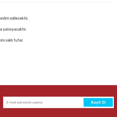
eslim edilecektir.
za yansıyacaktır.
nı saklı tutar.
Kayıt Ol