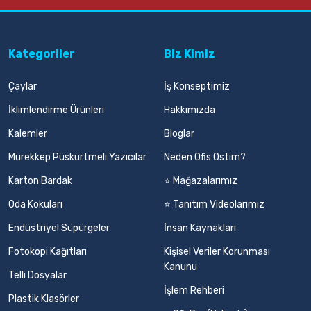
Kategoriler
Biz Kimiz
Çaylar
İş Konseptimiz
İklimlendirme Ürünleri
Hakkımızda
Kalemler
Bloglar
Mürekkep Püskürtmeli Yazıcılar
Neden Ofis Ostim?
Karton Bardak
⭐ Mağazalarımız
Oda Kokuları
⭐ Tanıtım Videolarımız
Endüstriyel Süpürgeler
İnsan Kaynakları
Fotokopi Kağıtları
Kişisel Veriler Korunması
Kanunu
Telli Dosyalar
İşlem Rehberi
Plastik Klasörler