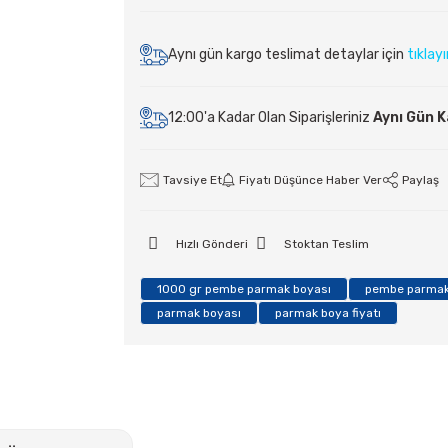
Aynı gün kargo teslimat detaylar için
tıklay
12:00'a Kadar Olan Siparişleriniz
Aynı Gün 
Tavsiye Et
Fiyatı Düşünce Haber Ver
Paylaş
Hızlı Gönderi
Stoktan Teslim
1000 gr pembe parmak boyası
pembe parmak
parmak boyası
parmak boya fiyatı