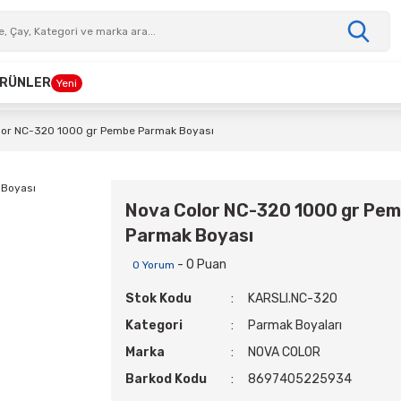
 ÜRÜNLER
Yeni
lor NC-320 1000 gr Pembe Parmak Boyası
Nova Color NC-320 1000 gr Pe
Parmak Boyası
- 0 Puan
0 Yorum
Stok Kodu
KARSLI.NC-320
Kategori
Parmak Boyaları
Marka
NOVA COLOR
Barkod Kodu
8697405225934