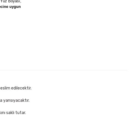
 Yüz Boyası,
ecine uygun
oya
Pensan 98060 12 li Kidz Pastel Boya
60,00 TL
Sepete Ekle
eslim edilecektir.
za yansıyacaktır.
nı saklı tutar.