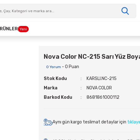
 ÜRÜNLER
Yeni
Nova Color NC-215 Sarı Yüz Boy
- 0 Puan
0 Yorum
Stok Kodu
KARSLI.NC-215
Marka
NOVA COLOR
Barkod Kodu
8681861000112
Aynı gün kargo teslimat detaylar için
tıklay