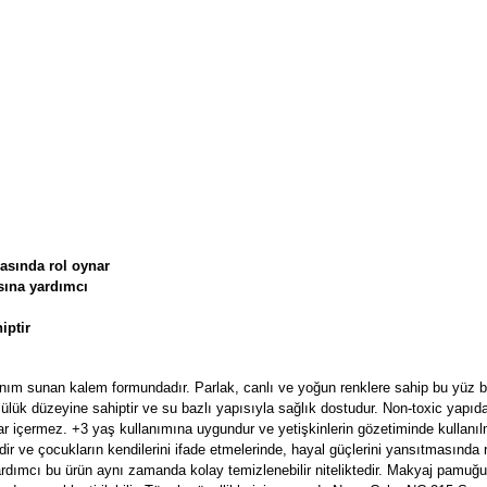
masında rol oynar
asına yardımcı
iptir
nım sunan kalem formundadır. Parlak, canlı ve yoğun renklere sahip bu yüz b
ülük düzeyine sahiptir ve su bazlı yapısıyla sağlık dostudur.
Non-toxic yapıda
allar içermez. +3 yaş kullanımına uygundur ve yetişkinlerin gözetiminde kullanı
lidir ve çocukların kendilerini ifade etmelerinde, hayal güçlerini yansıtmasında 
yardımcı bu ürün aynı zamanda kolay temizlenebilir niteliktedir. Makyaj pamuğu 