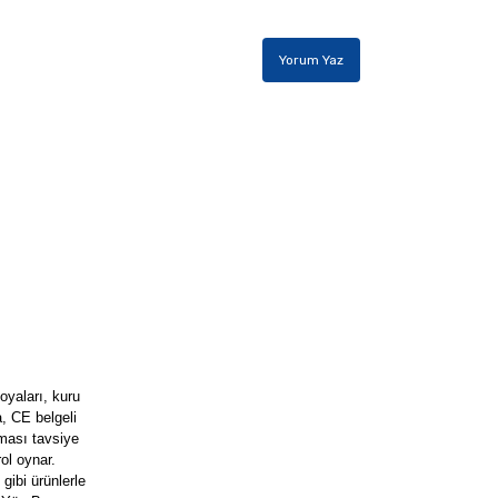
Yorum Yaz
oyaları, kuru
, CE belgeli
lması tavsiye
rol oynar.
gibi ürünlerle