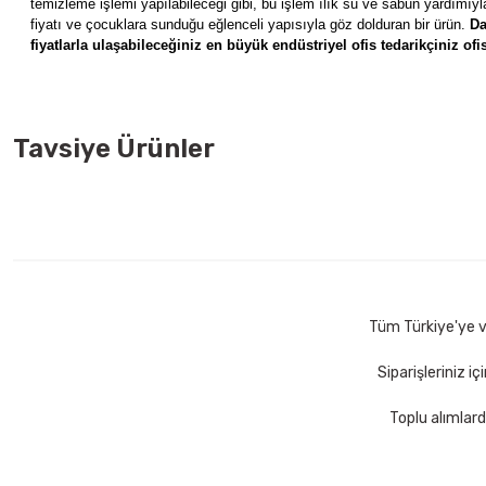
temizleme işlemi yapılabileceği gibi, bu işlem ılık su ve sabun yardımıyla
fiyatı ve çocuklara sunduğu eğlenceli yapısıyla göz dolduran bir ürün.
Da
fiyatlarla ulaşabileceğiniz
en büyük endüstriyel ofis tedarikçiniz ofis
Tavsiye Ürünler
Faber Castell 18 li Karton Kutu Pastel Boya
Faber Castell 1
252,00 TL
148,00 TL
Sepete Ekle
S
Tüm Türkiye'ye ve
Siparişleriniz i
Toplu alımlard
Maped 820410 Süper Kahramanlar Boyama Önlüğü
Nova C
293,00 TL
186,0