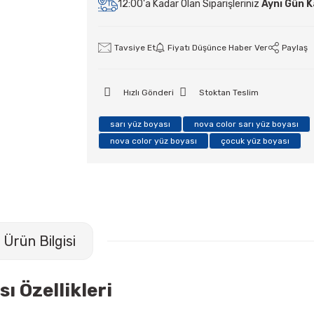
12:00'a Kadar Olan Siparişleriniz
Aynı Gün 
Tavsiye Et
Fiyatı Düşünce Haber Ver
Paylaş
Hızlı Gönderi
Stoktan Teslim
sarı yüz boyası
nova color sarı yüz boyası
nova color yüz boyası
çocuk yüz boyası
Ürün Bilgisi
ı Özellikleri