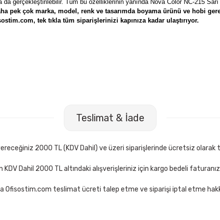
 da gerçekleştirilebilir. Tüm bu özelliklerinin yanında
Nova Color NC-215 Sarı
ha pek çok marka, model, renk ve tasarımda boyama ürünü ve hobi ger
ostim.com, tek tıkla tüm siparişlerinizi kapınıza kadar ulaştırıyor.
2 li Karton Kutu Pastel Boya
Fatih S-12 12 Renk Big Size Sulu B
Teslimat & İade
45,00 TL
epete Ekle
Sepete Ekle
receğiniz 2000 TL (KDV Dahil) ve üzeri siparişlerinde ücretsiz olarak t
çin KDV Dahil 2000 TL altındaki alışverişleriniz için kargo bedeli faturanı
a Ofisostim.com teslimat ücreti talep etme ve siparişi iptal etme hakkı
olor NC-4107TU Pembe Boyama Önlüğü
0 TL