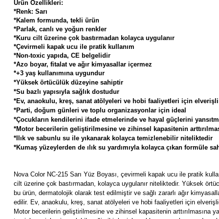
Ürün Özellikleri:
*Renk: Sarı
*Kalem formunda, tekli ürün
*Parlak, canlı ve yoğun renkler
*Kuru cilt üzerine çok bastırmadan kolayca uygulanır
*Çevirmeli kapak ucu ile pratik kullanım
*Non-toxic yapıda, CE belgelidir
*Azo boyar, fitalat ve ağır kimyasallar içermez
*+3 yaş kullanımına uygundur
*Yüksek örtücülük düzeyine sahiptir
*Su bazlı yapısıyla sağlık dostudur
*Ev, anaokulu, kreş, sanat atölyeleri ve hobi faaliyetleri için elverişli
*Parti, doğum günleri ve toplu organizasyonlar için ideal
*Çocukların kendilerini ifade etmelerinde ve hayal güçlerini yansıt
*Motor becerilerin geliştirilmesine ve zihinsel kapasitenin arttırılm
*Ilık ve sabunlu su ile yıkanarak kolayca temizlenebilir niteliktedir
*Kumaş yüzeylerden de ılık su yardımıyla kolayca çıkan formüle sah
Nova Color NC-215 Sarı Yüz Boyası, çevirmeli kapak ucu ile pratik kulla
cilt üzerine çok bastırmadan, kolayca uygulanır niteliktedir.
Yüksek örtüc
bu ürün, dermatolojik olarak test edilmiştir ve sağlı zararlı ağır kimyas
edilir.
Ev, anaokulu, kreş, sanat atölyeleri ve hobi faaliyetleri için elveriş
Motor becerilerin geliştirilmesine ve zihinsel kapasitenin arttırılmasına 