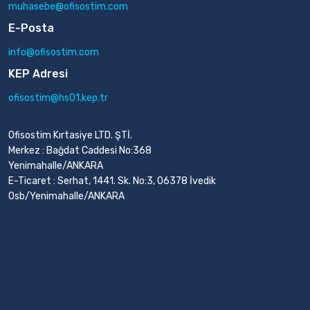
muhasebe@ofisostim.com
E-Posta
info@ofisostim.com
KEP Adresi
ofisostim@hs01.kep.tr
Ofisostim Kırtasiye LTD. ŞTİ.
Merkez : Bağdat Caddesi No:368
Yenimahalle/ANKARA
E-Ticaret : Serhat, 1441. Sk. No:3, 06378 İvedik
Osb/Yenimahalle/ANKARA