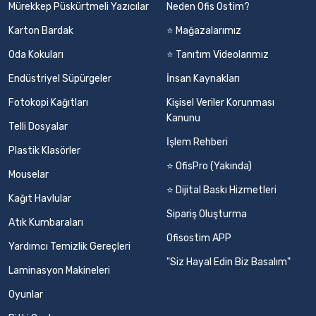
Mürekkep Püskürtmeli Yazıcılar
Neden Ofis Ostim?
Karton Bardak
⭐ Mağazalarımız
Oda Kokuları
⭐ Tanıtım Videolarımız
Endüstriyel Süpürgeler
İnsan Kaynakları
Fotokopi Kağıtları
Kişisel Veriler Korunması
Kanunu
Telli Dosyalar
İşlem Rehberi
Plastik Klasörler
⭐ OfisPro (Yakında)
Mouselar
⭐ Dijital Baskı Hizmetleri
Kağıt Havlular
Sipariş Oluşturma
Atık Kumbaraları
Ofisostim APP
Yardımcı Temizlik Gereçleri
"Siz Hayal Edin Biz Basalım"
Laminasyon Makineleri
Oyunlar