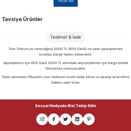
Yorum Yaz
Tavsiye Ürünler
Gıpta Resim 35x50 15 Yaprak & 10 Yaprak Fon Kartonlu Resim Defteri
Teslimat & İade
95,00 TL
Tüm Türkiye'ye vereceğiniz 2000 TL (KDV Dahil) ve üzeri siparişlerinde
ücretsiz olarak teslim edilecektir.
Sepete Ekle
Siparişleriniz için KDV Dahil 2000 TL altındaki alışverişleriniz için kargo bedeli
faturanıza yansıyacaktır.
Toplu alımlarda Ofisostim.com teslimat ücreti talep etme ve siparişi iptal etme
hakkını saklı tutar.
Sosyal Medyada Bizi Takip Edin