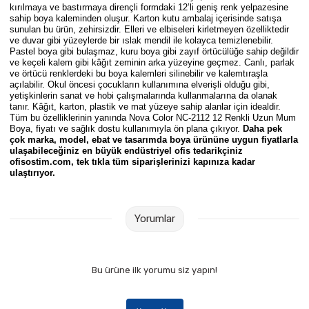
Parmak Boyaları
kırılmaya ve bastırmaya dirençli formdaki 12’li geniş renk yelpazesine
sahip boya kaleminden oluşur. Karton kutu ambalaj içerisinde satışa
sunulan bu ürün, zehirsizdir. Elleri ve elbiseleri kirletmeyen özelliktedir
ve duvar gibi yüzeylerde bir ıslak mendil ile kolayca temizlenebilir.
Pastel Boyalar
Pastel boya gibi bulaşmaz, kuru boya gibi zayıf örtücülüğe sahip değildir
ve keçeli kalem gibi kâğıt zeminin arka yüzeyine geçmez. Canlı, parlak
ve örtücü renklerdeki bu boya kalemleri silinebilir ve kalemtıraşla
Sulu Boyalar
açılabilir. Okul öncesi çocukların kullanımına elverişli olduğu gibi,
yetişkinlerin sanat ve hobi çalışmalarında kullanmalarına da olanak
tanır. Kâğıt, karton, plastik ve mat yüzeye sahip alanlar için idealdir.
Yağlı Boyalar
Tüm bu özelliklerinin yanında
Nova Color NC-2112 12 Renkli Uzun Mum
Boya, fiyatı ve sağlık dostu kullanımıyla ön plana çıkıyor.
Daha pek
çok marka, model, ebat ve tasarımda boya ürününe uygun fiyatlarla
ulaşabileceğiniz en büyük endüstriyel ofis tedarikçiniz
ofisostim.com, tek tıkla tüm siparişlerinizi kapınıza kadar
ulaştırıyor.
Yorumlar
Bu ürüne ilk yorumu siz yapın!