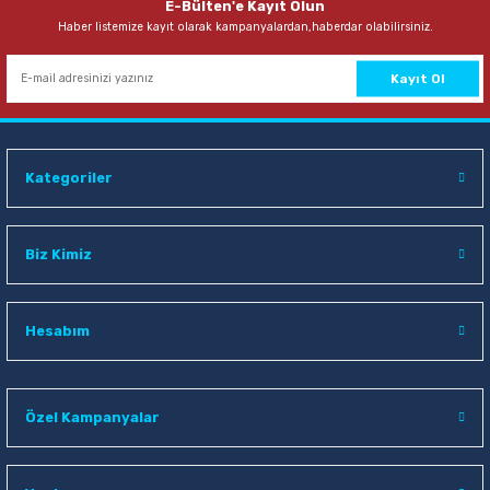
E-Bülten'e Kayıt Olun
Haber listemize kayıt olarak kampanyalardan,haberdar olabilirsiniz.
Kayıt Ol
Kategoriler
Biz Kimiz
Hesabım
Özel Kampanyalar