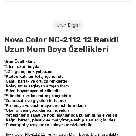
Raptiye & İğneler
Tual
Silgiler
Akrilik Boyalar
Ürün Bilgisi
Sümen Takımları
Beslenme Çantaları
Nova Color NC-2112 12 Renkli
Uzun Mum Boya Özellikleri
Zımba Tel Sökücüleri
Cam Boyaları
Ürün Özellikleri:
Zımba Telleri
Ebru Boyaları
*14cm uzun boyda
*12’li geniş renk yelpazesi
*Karton kutu ambalaj içerisinde
Zımbalar
Fırçalar
*Canlı, parlak ve örtücü renklerde
*Kolay tutuş sağlayan altıgen form
*Elleri boyamayan niteliktedir
Daksiller
Guaj Boyaları
*Silinebilir ve kalemtıraşla açılabilir
*Zehirsizdir ve giysileri kirletmez
*Kırılmaya ve bastırmaya dirençli formdadır
Kaşe Gereçleri
Kuru Boyalar
*Okul öncesi çocuklar için idealdir
*Yetişkinlerin sanat ve hobi alanlarında kullanımına elverişli
*Kâğıt, karton, plastik ve mat yüzeye sahip alanlar için ideal
Yapıştırıcılar
Mum Boyalar
*Duvar gibi yüzeylerden kolayca temizlenebilir
Nova Color NC-2112 12 Renkli Uzun Mum Boya,
14cm uzunlukta,