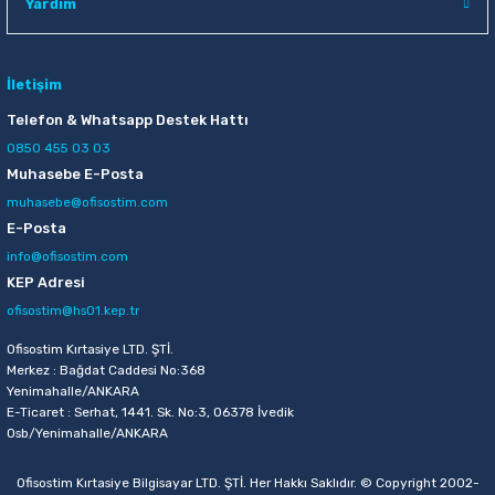
Yardım
İletişim
Telefon & Whatsapp Destek Hattı
0850 455 03 03
Muhasebe E-Posta
muhasebe@ofisostim.com
E-Posta
info@ofisostim.com
KEP Adresi
ofisostim@hs01.kep.tr
Ofisostim Kırtasiye LTD. ŞTİ.
Merkez : Bağdat Caddesi No:368
Yenimahalle/ANKARA
E-Ticaret : Serhat, 1441. Sk. No:3, 06378 İvedik
Osb/Yenimahalle/ANKARA
Ofisostim Kırtasiye Bilgisayar LTD. ŞTİ. Her Hakkı Saklıdır. © Copyright 2002-