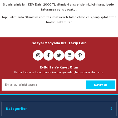
Parmak Boyaları
Siparişleriniz için KDV Dahil 2000 TL altındaki alışverişleriniz için kargo bedeli
faturanıza yansıyacaktır.
Pastel Boyalar
Toplu alımlarda Ofisostim.com teslimat ücreti talep etme ve siparişi iptal etme
hakkını saklı tutar.
Sulu Boyalar
Yağlı Boyalar
Sosyal Medyada Bizi Takip Edin
E-Bülten'e Kayıt Olun
Haber listemize kayıt olarak kampanyalardan,haberdar olabilirsiniz.
Kayıt Ol
Kategoriler