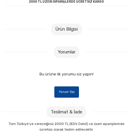
2000 TL ÜZERİ SİPARİŞLERDE ÜCRETSİZ KARGO
Raptiye & İğneler
Tual
Silgiler
Akrilik Boyalar
Ürün Bilgisi
Sümen Takımları
Beslenme Çantaları
Zımba Tel Sökücüleri
Cam Boyaları
Yorumlar
Zımba Telleri
Ebru Boyaları
Bu ürüne ilk yorumu siz yapın!
Zımbalar
Fırçalar
Yorum Yaz
Daksiller
Guaj Boyaları
Kaşe Gereçleri
Kuru Boyalar
Teslimat & İade
Yapıştırıcılar
Mum Boyalar
Tüm Türkiye'ye vereceğiniz 2000 TL (KDV Dahil) ve üzeri siparişlerinde
ücretsiz olarak teslim edilecektir.