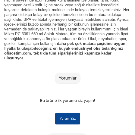
hacmi sayesinde uzun süreler kullanabilmenize olanak tanır. Koku
Parmak Boyaları
yapmayan özelliktedir. İçine sıcak veya soğuk nitelikte içeceğinizi
koyabilir, defalarca bulaşık makinesinde kolayca temizleyebilirsiniz. Her
parçası oldukça kolay bir şekilde temizlenebilen bu matara oldukça
Pastel Boyalar
sağlıklıdır. BPA ve fitalat içermeyen kimyasal niteliklere sahiptir. Ayrıca
içeceklerinizi buzdolabında herhangi bir kokunun işlemesine izin
vermeden de saklayabilirsiniz. Her yaştan bireyin kullanımımı için ideal
Sulu Boyalar
Mikro PC-3061 650 ml Askılı Matara, tüm bu özelliklerinin yanında fiyatı
ve sağlıklı kullanımıyla ön plana çıkan bir ürün.
Okul, seyahatler, spor,
geziler, kamplar için kullanışlı
daha pek çok matara çeşidine uygun
Yağlı Boyalar
fiyatlarla ulaşabileceğiniz en büyük endüstriyel ofis tedarikçiniz
ofisostim.com, tek tıkla tüm siparişlerinizi kapınıza kadar
ulaştırıyor.
Yorumlar
Bu ürüne ilk yorumu siz yapın!
Yorum Yaz