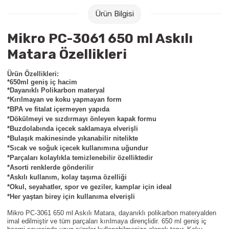
Raptiye & İğneler
Tual
Ürün Bilgisi
Silgiler
Akrilik Boyalar
Mikro PC-3061 650 ml Askılı
Matara Özellikleri
Sümen Takımları
Beslenme Çantaları
Ürün Özellikleri:
*650ml geniş iç hacim
Zımba Tel Sökücüleri
Cam Boyaları
*Dayanıklı Polikarbon materyal
*Kırılmayan ve koku yapmayan form
Zımba Telleri
Ebru Boyaları
*BPA ve fitalat içermeyen yapıda
*Dökülmeyi ve sızdırmayı önleyen kapak formu
*Buzdolabında içecek saklamaya elverişli
Zımbalar
Fırçalar
*Bulaşık makinesinde yıkanabilir nitelikte
*Sıcak ve soğuk içecek kullanımına uğundur
*Parçaları kolaylıkla temizlenebilir özelliktedir
Daksiller
Guaj Boyaları
*Asorti renklerde gönderilir
*Askılı kullanım, kolay taşıma özelliği
Kaşe Gereçleri
Kuru Boyalar
*Okul, seyahatler, spor ve geziler, kamplar için ideal
*Her yaştan birey için kullanıma elverişli
Yapıştırıcılar
Mum Boyalar
Mikro PC-3061 650 ml Askılı Matara, dayanıklı polikarbon materyalden
imal edilmiştir ve tüm parçaları kırılmaya dirençlidir. 650 ml geniş iç