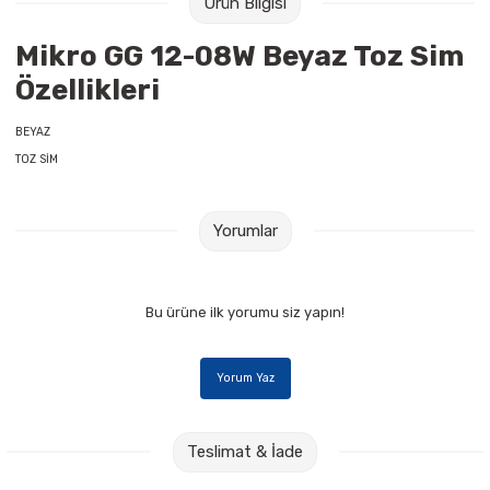
Ürün Bilgisi
Raptiye & İğneler
Tual
Mikro GG 12-08W Beyaz Toz Sim
Silgiler
Akrilik Boyalar
Özellikleri
Sümen Takımları
Beslenme Çantaları
BEYAZ
TOZ SİM
Zımba Tel Sökücüleri
Cam Boyaları
Yorumlar
Zımba Telleri
Ebru Boyaları
Zımbalar
Fırçalar
Bu ürüne ilk yorumu siz yapın!
Daksiller
Guaj Boyaları
Yorum Yaz
Kaşe Gereçleri
Kuru Boyalar
Yapıştırıcılar
Mum Boyalar
Teslimat & İade