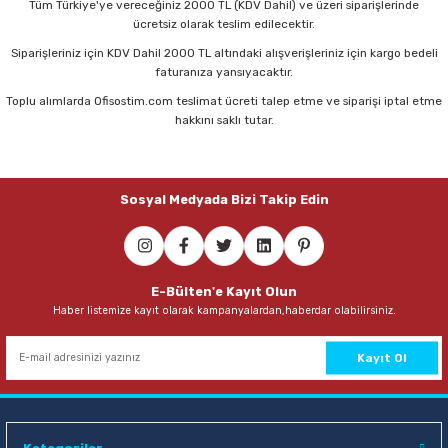
Tüm Türkiye'ye vereceğiniz 2000 TL (KDV Dahil) ve üzeri siparişlerinde
Parmak Boyaları
ücretsiz olarak teslim edilecektir.
Siparişleriniz için KDV Dahil 2000 TL altındaki alışverişleriniz için kargo bedeli
Pastel Boyalar
faturanıza yansıyacaktır.
Toplu alımlarda Ofisostim.com teslimat ücreti talep etme ve siparişi iptal etme
Sulu Boyalar
hakkını saklı tutar.
Yağlı Boyalar
Sosyal Medyada Bizi Takip Edin
E-Bülten'e Kayıt Olun
Haber listemize kayıt olarak kampanyalardan,haberdar olabilirsiniz.
Kayıt Ol