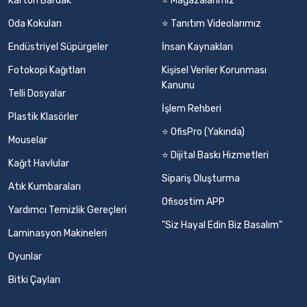
Karton Bardak
⭐ Mağazalarımız
Oda Kokuları
⭐ Tanıtım Videolarımız
Endüstriyel Süpürgeler
İnsan Kaynakları
Fotokopi Kağıtları
Kişisel Veriler Korunması
Kanunu
Telli Dosyalar
İşlem Rehberi
Plastik Klasörler
⭐ OfisPro (Yakında)
Mouselar
⭐ Dijital Baskı Hizmetleri
Kağıt Havlular
Sipariş Oluşturma
Atık Kumbaraları
Ofisostim APP
Yardımcı Temizlik Gereçleri
"Siz Hayal Edin Biz Basalım"
Laminasyon Makineleri
Oyunlar
Bitki Çayları