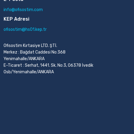
info@ofisostim.com
KEP Adresi
ofisostim@hs01.kep.tr
Ofisostim Kırtasiye LTD. ŞTİ.
Merkez : Bağdat Caddesi No:368
Yenimahalle/ANKARA
E-Ticaret : Serhat, 1441. Sk. No:3, 06378 İvedik
Osb/Yenimahalle/ANKARA