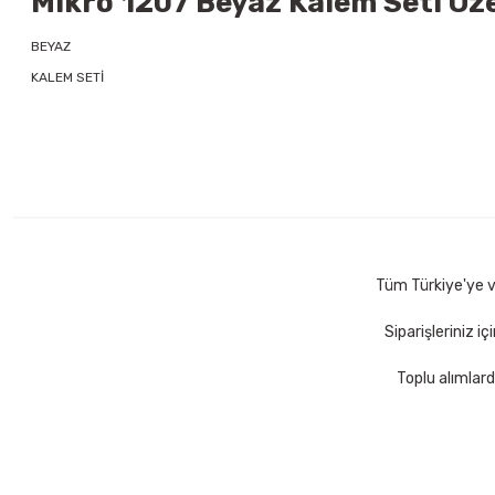
Mikro 1207 Beyaz Kalem Seti Özel
BEYAZ
KALEM SETİ
Tüm Türkiye'ye ve
Siparişleriniz i
Toplu alımlard