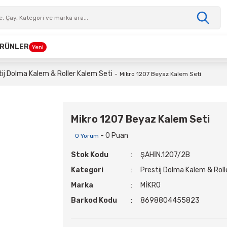
 ÜRÜNLER
Yeni
tij Dolma Kalem & Roller Kalem Seti
Mikro 1207 Beyaz Kalem Seti
Mikro 1207 Beyaz Kalem Seti
- 0 Puan
0 Yorum
Stok Kodu
ŞAHİN.1207/2B
Kategori
Prestij Dolma Kalem & Roll
Marka
MİKRO
Barkod Kodu
8698804455823