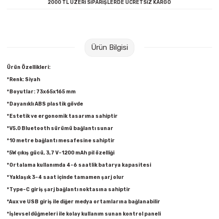
2000 TL ÜZERİ SİPARİŞLERDE ÜCRETSİZ KARGO
Raptiye & İğneler
Tual
Silgiler
Akrilik Boyalar
Ürün Bilgisi
Sümen Takımları
Beslenme Çantaları
Ürün Özellikleri:
*Renk: Siyah
Zımba Tel Sökücüleri
Cam Boyaları
*Boyutlar: 73x65x165 mm
Zımba Telleri
Ebru Boyaları
*Dayanıklı ABS plastik gövde
*Estetik ve ergonomik tasarıma sahiptir
Zımbalar
Fırçalar
*V5.0 Bluetooth sürümü bağlantı sunar
*10 metre bağlantı mesafesine sahiptir
Daksiller
Guaj Boyaları
*5W çıkış gücü, 3,7 V-1200 mAh pil özelliği
*Ortalama kullanımda 4-6 saatlik batarya kapasitesi
Kaşe Gereçleri
Kuru Boyalar
*Yaklaşık 3-4 saat içinde tamamen şarj olur
*Type-C giriş şarj bağlantı noktasına sahiptir
Yapıştırıcılar
Mum Boyalar
*Aux ve USB giriş ile diğer medya ortamlarına bağlanabilir
*İşlevsel düğmeleri ile kolay kullanım sunan kontrol paneli