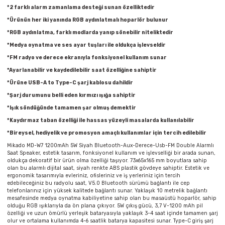
Parmak Boyaları
*2 farklı alarm zamanlama desteği sunan özelliktedir
*Ürünün her iki yanında RGB aydınlatmalı hoparlör bulunur
Pastel Boyalar
*RGB aydınlatma, farklı modlarda yanıp sönebilir niteliktedir
*Medya oynatma ve ses ayar tuşları ile oldukça işlevseldir
Sulu Boyalar
*FM radyo ve derece ekranıyla fonksiyonel kullanım sunar
*Ayarlanabilir ve kaydedilebilir saat özelliğine sahiptir
Yağlı Boyalar
*Ürüne USB-A to Type-C şarj kablosu dahildir
*Şarj durumunu belli eden kırmızı ışığa sahiptir
*Işık söndüğünde tamamen şar olmuş demektir
*Kaydırmaz taban özelliği ile hassas yüzeyli masalarda kullanılabilir
*Bireysel, hediyelik ve promosyon amaçlı kullanımlar için tercih edilebilir
Mikado MD-W7 1200mAh 5W Siyah Bluetooth-Aux-Derece-Usb-FM Double Alarmlı
Saat Speaker, estetik tasarım, fonksiyonel kullanım ve işlevselliği bir arada sunan,
oldukça dekoratif bir ürün olma özelliği taşıyor. 73x65x165 mm boyutlara sahip
olan bu alarmlı dijital saat, siyah renkte ABS plastik gövdeye sahiptir. Estetik ve
ergonomik tasarımıyla evleriniz, ofisleriniz ve iş yerleriniz için tercih
edebileceğiniz bu radyolu saat, V5.0 Bluetooth sürümü bağlantı ile cep
telefonlarınız için yüksek kalitede bağlantı sunar. Yaklaşık 10 metrelik bağlantı
mesafesinde medya oynatma kabiliyetine sahip olan bu masaüstü hoparlör, sahip
olduğu RGB ışıklarıyla da ön plana çıkıyor. 5W çıkış gücü, 3,7 V-1200 mAh pil
özelliği ve uzun ömürlü yerleşik bataryasıyla yaklaşık 3-4 saat içinde tamamen şarj
olur ve ortalama kullanımda 4-6 saatlik batarya kapasitesi sunar. Type-C giriş şarj