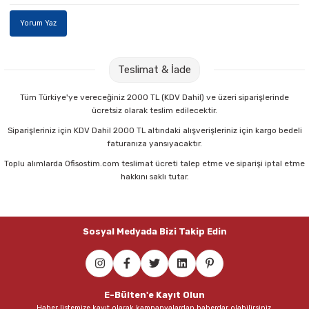
Yorum Yaz
Teslimat & İade
Tüm Türkiye'ye vereceğiniz 2000 TL (KDV Dahil) ve üzeri siparişlerinde
ücretsiz olarak teslim edilecektir.
Siparişleriniz için KDV Dahil 2000 TL altındaki alışverişleriniz için kargo bedeli
faturanıza yansıyacaktır.
Toplu alımlarda Ofisostim.com teslimat ücreti talep etme ve siparişi iptal etme
hakkını saklı tutar.
Sosyal Medyada Bizi Takip Edin
E-Bülten'e Kayıt Olun
Haber listemize kayıt olarak kampanyalardan,haberdar olabilirsiniz.