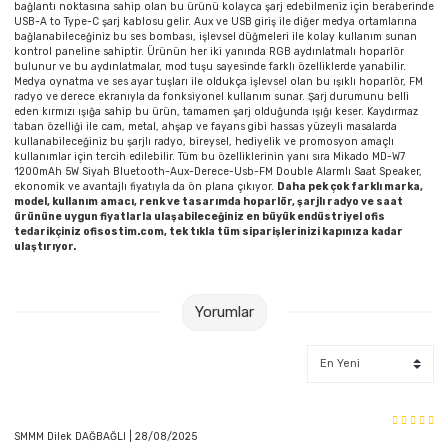
bağlantı noktasına sahip olan bu ürünü kolayca şarj edebilmeniz için beraberinde
USB-A to Type-C şarj kablosu gelir. Aux ve USB giriş ile diğer medya ortamlarına
bağlanabileceğiniz bu ses bombası, işlevsel düğmeleri ile kolay kullanım sunan
kontrol paneline sahiptir. Ürünün her iki yanında RGB aydınlatmalı hoparlör
bulunur ve bu aydınlatmalar, mod tuşu sayesinde farklı özelliklerde yanabilir.
Medya oynatma ve ses ayar tuşları ile oldukça işlevsel olan bu ışıklı hoparlör, FM
radyo ve derece ekranıyla da fonksiyonel kullanım sunar. Şarj durumunu belli
eden kırmızı ışığa sahip bu ürün, tamamen şarj olduğunda ışığı keser. Kaydırmaz
taban özelliği ile cam, metal, ahşap ve fayans gibi hassas yüzeyli masalarda
kullanabileceğiniz bu şarjlı radyo, bireysel, hediyelik ve promosyon amaçlı
kullanımlar için tercih edilebilir. Tüm bu özelliklerinin yanı sıra Mikado MD-W7
1200mAh 5W Siyah Bluetooth-Aux-Derece-Usb-FM Double Alarmlı Saat Speaker,
ekonomik ve avantajlı fiyatıyla da ön plana çıkıyor.
Daha pek çok farklı marka,
model, kullanım amacı, renk ve tasarımda hoparlör, şarjlı radyo ve saat
ürününe uygun fiyatlarla ulaşabileceğiniz en büyük endüstriyel ofis
tedarikçiniz ofisostim.com, tek tıkla tüm siparişlerinizi kapınıza kadar
ulaştırıyor.
Yorumlar
SMMM Dilek DAĞBAĞLI | 28/08/2025