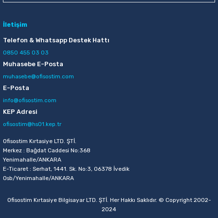
İletişim
Telefon & Whatsapp Destek Hattı
0850 455 03 03
Muhasebe E-Posta
muhasebe@ofisostim.com
E-Posta
info@ofisostim.com
KEP Adresi
ofisostim@hs01.kep.tr
Ofisostim Kırtasiye LTD. ŞTİ.
Merkez : Bağdat Caddesi No:368
Yenimahalle/ANKARA
E-Ticaret : Serhat, 1441. Sk. No:3, 06378 İvedik
Osb/Yenimahalle/ANKARA
Ofisostim Kırtasiye Bilgisayar LTD. ŞTİ. Her Hakkı Saklıdır. © Copyright 2002-
2024