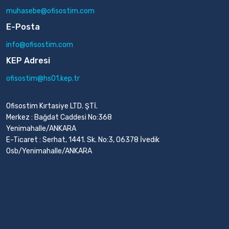
muhasebe@ofisostim.com
E-Posta
info@ofisostim.com
KEP Adresi
ofisostim@hs01.kep.tr
Ofisostim Kırtasiye LTD. ŞTİ.
Merkez : Bağdat Caddesi No:368
Yenimahalle/ANKARA
E-Ticaret : Serhat, 1441. Sk. No:3, 06378 İvedik
Osb/Yenimahalle/ANKARA