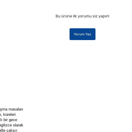
Bu ürüne ilk yorumu siz yapın!
Yorum Yaz
lışma masaları
, küreleri
lı bir gece
ngilizce olarak
lle çalışır.