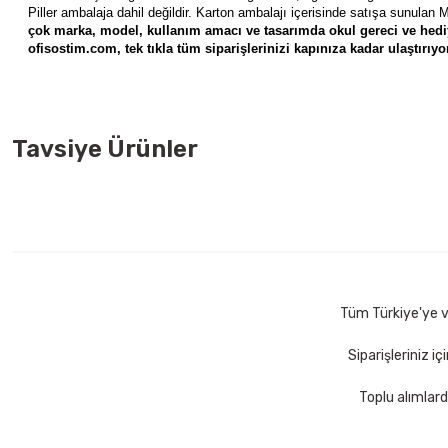
Piller ambalaja dahil değildir. Karton ambalajı içerisinde satışa sunulan
M
çok marka, model, kullanım amacı ve tasarımda okul gereci ve hediye
ofisostim.com, tek tıkla tüm siparişlerinizi kapınıza kadar ulaştırıyo
Tavsiye Ürünler
Mopak Rekort A4 500 lü 5 Paket 80 gr Fotokopi Kağıdı
Acm
825,00 TL
117
Sepete Ekle
Tüm Türkiye'ye ve
Siparişleriniz i
Toplu alımlard
Faber Castell 1423 Kırmızı Tükenmez Kalem
Scrikss 304 