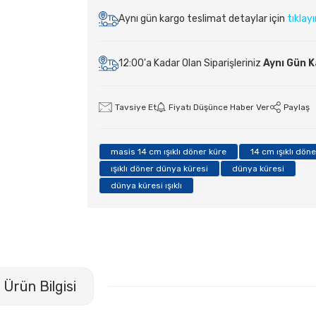
Aynı gün kargo teslimat detaylar için
tıklay
12:00'a Kadar Olan Siparişleriniz
Aynı Gün 
Tavsiye Et
Fiyatı Düşünce Haber Ver
Paylaş
masis 14 cm ışıklı döner küre
14 cm ışıklı dön
ışıklı döner dünya küresi
dünya küresi
dünya küresi ışıklı
Ürün Bilgisi