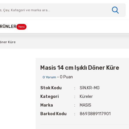
 ÜRÜNLER
Yeni
Döner Küre
Masis 14 cm Işıklı Döner Küre
- 0 Puan
0 Yorum
Stok Kodu
SİN.KR-MG
Kategori
Küreler
Marka
MASIS
Barkod Kodu
8693889117901