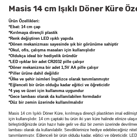
Masis 14 cm Işıklı Döner Küre Öze
Ürün Özellikleri:
*Ebat: 14 cm çap
*Kırılmaya dirençli plastik
*Renk değiştiren LED ışıklı yapıda
*Dönen mekanizması sayesinde şık bir görünüme sahiptir
*Okul, ofis, çalışma masaları için kullanışlıdır
*Oldukça ideal bir hediyelik üründür
*LED ışıklar bir adet CR2032 pille çalışır
*Döner mekanizma bir adet 1,5V AA pille çalışır
*Piller ürüne dahil değildir
*Ülke ve şehir isimleri İngilizce olarak tanımlanmıştır
*Eğlenceli bir ürün olduğu kadar eğitici ve öğreticidir
*4 yaş ve üzeri için kullanıma uygundur
*Gece lambası olarak da kullanılabilen formdadır
*Düz bir zemin üzerinde kullanılmalıdır
Masis 14 cm Işıklı Döner Küre,
kırılmaya dirençli plastikten imal edilm
için kullanışlıdır. 14 cm çaptaki bu ürün iki yarı küre halinde elinize ulaşı
birleştirdiğinizde ürün hazır hale gelir ve düz bir zemin üzerinde devril
lambası olarak da kullanılabilir. Sevdiklerinize hediye edebileceğiniz nite
tanımlanmıştır. Eğlenceli bir ürün olduğu kadar, eğitici ve öğreticidir. LE