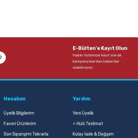
11,00 TL
pete Ekle
Sepete Ekle
E-Bülten'e Kayıt Olun
Haber listemize kayıt olarak
kampanyalardan,haberdar
olabilirsiniz.
Hesabım
Yardım
Üyelik Bilgilerim
Yeni Üyelik
Favori Ürünlerim
⭐ Hızlı Teslimat
Son Siparişimi Tekrarla
Kolay İade & Değişim