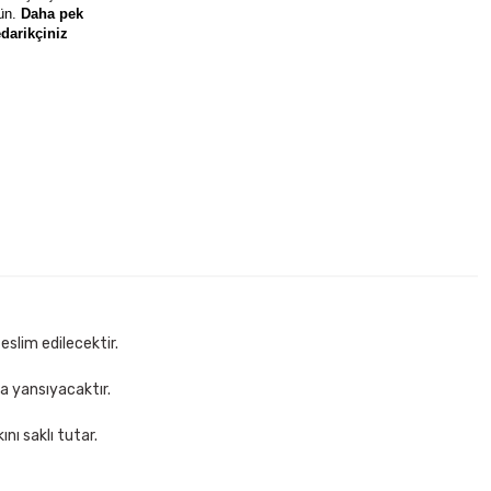
rün.
Daha pek
darikçiniz
 Makas
Mimaks DK-3 3 lü Set Suni Deri Masaüstü Set
306,00 TL
Sepete Ekle
eslim edilecektir.
za yansıyacaktır.
nı saklı tutar.
em