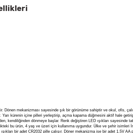
llikleri
iştir. Dönen mekanizması sayesinde şık bir görünüme sahiptir ve okul, ofis, ça
r. Yarı kürenin içine pilleri yerleştirip, açma kapama düğmesini aktif hale getirip
meden, kendiliğinden dönmeye başlar. Renk değiştiren LED ışıkları sayesinde tat
likteki bu ürün, 4 yaş ve üzeri için kullanıma uygundur. Ülke ve şehir isimleri İ
D ışıkları bir adet CR2032 pille çalışır. Döner mekanizma ise bir adet 1,5V AA pi