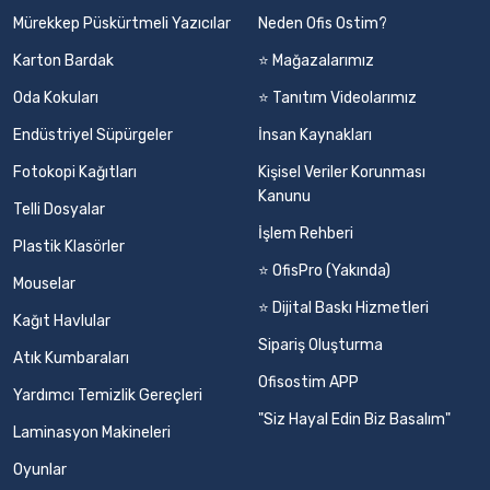
Mürekkep Püskürtmeli Yazıcılar
Neden Ofis Ostim?
Karton Bardak
⭐ Mağazalarımız
Oda Kokuları
⭐ Tanıtım Videolarımız
Endüstriyel Süpürgeler
İnsan Kaynakları
Fotokopi Kağıtları
Kişisel Veriler Korunması
Kanunu
Telli Dosyalar
İşlem Rehberi
Plastik Klasörler
⭐ OfisPro (Yakında)
Mouselar
⭐ Dijital Baskı Hizmetleri
Kağıt Havlular
Sipariş Oluşturma
Atık Kumbaraları
Ofisostim APP
Yardımcı Temizlik Gereçleri
"Siz Hayal Edin Biz Basalım"
Laminasyon Makineleri
Oyunlar