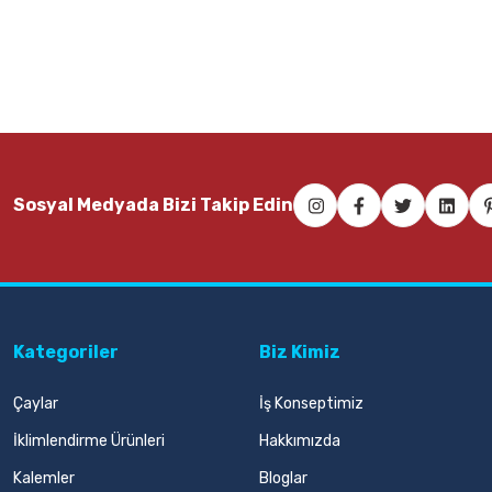
11,00 TL
208,00 TL
Sepete Ekle
Se
Sosyal Medyada Bizi Takip Edin
Kategoriler
Biz Kimiz
Çaylar
İş Konseptimiz
İklimlendirme Ürünleri
Hakkımızda
Kalemler
Bloglar