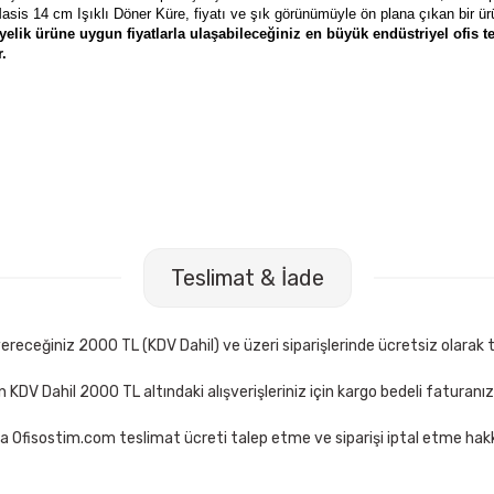
asis 14 cm Işıklı Döner Küre, fiyatı ve şık görünümüyle ön plana çıkan bir ü
lik ürüne uygun fiyatlarla ulaşabileceğiniz en büyük endüstriyel ofis te
r.
e 30283 Easy Grip 21 Cm Makas
Acme 30271 Easy Grip 18 Cm
Teslimat & İade
,50 TL
109,50 TL
Sepete Ekle
Sepete Ekle
receğiniz 2000 TL (KDV Dahil) ve üzeri siparişlerinde ücretsiz olarak t
çin KDV Dahil 2000 TL altındaki alışverişleriniz için kargo bedeli faturanı
a Ofisostim.com teslimat ücreti talep etme ve siparişi iptal etme hakkı
Beyaz Tükenmez Kalem
Faber Castell 1423 Mavi Tükenmez Kal