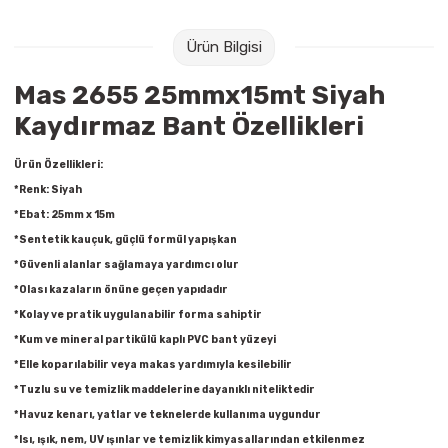
Raptiye & İğneler
Tual
Ürün Bilgisi
Silgiler
Akrilik Boyalar
Mas 2655 25mmx15mt Siyah
Sümen Takımları
Beslenme Çantaları
Kaydırmaz Bant Özellikleri
Zımba Tel Sökücüleri
Cam Boyaları
Ürün Özellikleri:
*Renk: Siyah
Zımba Telleri
Ebru Boyaları
*Ebat: 25mm x 15m
*Sentetik kauçuk, güçlü formül yapışkan
Zımbalar
Fırçalar
*Güvenli alanlar sağlamaya yardımcı olur
*Olası kazaların önüne geçen yapıdadır
Daksiller
Guaj Boyaları
*Kolay ve pratik uygulanabilir forma sahiptir
*Kum ve mineral partikülü kaplı PVC bant yüzeyi
Kaşe Gereçleri
Kuru Boyalar
*Elle koparılabilir veya makas yardımıyla kesilebilir
*Tuzlu su ve temizlik maddelerine dayanıklı niteliktedir
Yapıştırıcılar
Mum Boyalar
*Havuz kenarı, yatlar ve teknelerde kullanıma uygundur
*Isı, ışık, nem, UV ışınlar ve temizlik kimyasallarından etkilenmez