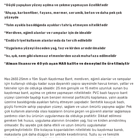
Parmak Boyaları
*Güçlü yapışkan yüzey açılma ve çekme yapmayan özelliktedir
*Ahşap, karbonfiber, fayans, mermer, seramik, beton ve daha pek çok
yüzeyde
Pastel Boyalar
*Yalın ayakla basıldığında ayakları tahriş etmeyen niteliktedir
*Merdiven, eğimli alanlar ve rampalar için de idealdir
Sulu Boyalar
*Endüstriyel kullanım alanlarında da tercih edilebilir
Yağlı Boyalar
*Uygulama yüzeyi önceden yağ, toz ve kirden arındırılmalıdır
*Isı, ışık, nem gibi olumsuz etmenlerden uzak muhafaza edilmelidir
*
Alman lisansı ve 40 yılı aşan MAS kalite ve deneyimi ile üretilmiştir
Mas 2655 25mm x 15m Siyah Kaydırmaz Bant, merdiven, eğimli alanlar ve rampalar
için kullanışlı olduğu kadar suya dayanıklı yapısı sayesinde havuz kenarı, yatlar ve
tekneler için de oldukça idealdir. 25 mm genişlik ve 15 metre uzunluk sunan bu
kaydırmaz bant, açılma ve çekme yapmayan niteliktedir. PVC bazlı taşıyıcı bant
yüzeyi üzerinde taşıdığı kum benzeri mineral partiküllü kaplaması, yalın ayakla
üzerine basıldığında ayakları tahriş etmeyen yapıdadır. Sentetik kauçuk bazlı,
güçlü formüle sahip yapışkan yüzeyi, sağlam ve uzun ömürlü yapışma sağlar. Pek
çok kullanım alanında olası kazaların önüne geçen ve güvenli alanlar sağlamaya
yardımcı olan bu ürünün uygulanması da oldukça pratiktir. Dikkat edilmesi
gereken tek husus, uygulama alanının önceden yağ, toz ve kirden arındırılmış
olmasıdır. Bu sayede çok daha etkili ve uzun ömürlü uygulamalar
gerçekleştirilebilir. Elle kolayca koparılabilen nitelikteki bu kaydırmaz bandı,
makaslarla çok daha düzgün bir şekilde kesebilirsiniz. Tuzlu su ve temizlik