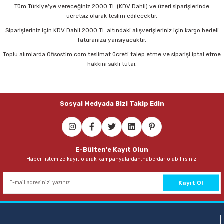
Tüm Türkiye'ye vereceğiniz 2000 TL (KDV Dahil) ve üzeri siparişlerinde
ücretsiz olarak teslim edilecektir.
Siparişleriniz için KDV Dahil 2000 TL altındaki alışverişleriniz için kargo bedeli
faturanıza yansıyacaktır.
Toplu alımlarda Ofisostim.com teslimat ücreti talep etme ve siparişi iptal etme
hakkını saklı tutar.
Sosyal Medyada Bizi Takip Edin
E-Bülten'e Kayıt Olun
Haber listemize kayıt olarak kampanyalardan,haberdar olabilirsiniz.
Kayıt Ol