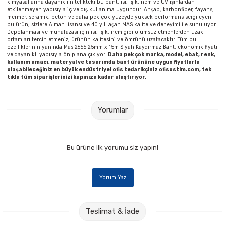
kimyasallarına dayanıklı nitelikteki bu bant, ısı, ışık, nem ve UV ışınlardan
etkilenmeyen yapısıyla iç ve dış kullanıma uygundur. Ahşap, karbonfiber, fayans,
mermer, seramik, beton ve daha pek çok yüzeyde yüksek performans sergileyen
bu ürün, sizlere Alman lisansı ve 40 yılı aşan MAS kalite ve deneyimi ile sunuluyor.
Depolanması ve muhafazası için ısı, ışık, nem gibi olumsuz etmenlerden uzak
ortamları tercih etmeniz, ürünün kalitesini ve ömrünü uzatacaktır. Tüm bu
özelliklerinin yanında Mas 2655 25mm x 15m Siyah Kaydırmaz Bant, ekonomik fiyatı
ve dayanıklı yapısıyla ön plana çıkıyor.
Daha pek çok marka, model, ebat, renk,
kullanım amacı, materyal ve tasarımda bant ürününe uygun fiyatlarla
ulaşabileceğiniz en büyük endüstriyel ofis tedarikçiniz ofisostim.com, tek
tıkla tüm siparişlerinizi kapınıza kadar ulaştırıyor.
Yorumlar
Bu ürüne ilk yorumu siz yapın!
Yorum Yaz
Teslimat & İade