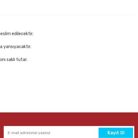
0 mt Beyaz Bant Kesme Makinesi
Sepete Ekle
eslim edilecektir.
za yansıyacaktır.
nı saklı tutar.
ce Siyah Bant Kesme Makinesi
epete Ekle
Kayıt Ol