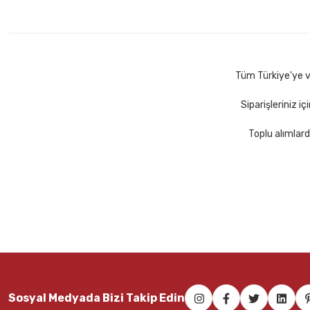
Mas 640 Fiesta 20 mt Yeşil Bant Kesme Makinesi
Mas 640 
67,00 TL
67,00 
Sepete Ekle
Tüm Türkiye'ye ve
Siparişleriniz i
Toplu alımlard
Mas 640 Fiesta 20 mt Kırmızı Bant Kesme Makinesi
Mas 74
67,00 TL
103,0
Sepete Ekle
Sosyal Medyada Bizi Takip Edin