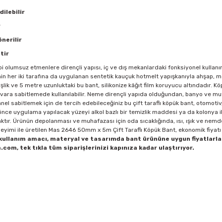
ilebilir
r
nerilir
tir
bi olumsuz etmenlere dirençli yapısı, iç ve dış mekanlardaki fonksiyonel kullanım
nin her iki tarafına da uygulanan sentetik kauçuk hotmelt yapışkanıyla ahşap, me
ik ve 5 metre uzunluktaki bu bant, silikonize kâğıt film koruyucu altındadır. 
 duvara sabitlemede kullanılabilir. Neme dirençli yapıda olduğundan, banyo ve mu
nel sabitlemek için de tercih edebileceğiniz bu çift taraflı köpük bant, otomotiv
ce uygulama yapılacak yüzeyi alkol bazlı bir temizlik maddesi ya da kolonya il
ktır. Ürünün depolanması ve muhafazası için oda sıcaklığında, ısı, ışık ve nem
neyimi ile üretilen Mas 2646 50mm x 5m Çift Taraflı Köpük Bant, ekonomik fiyatı 
 kullanım amacı, materyal ve tasarımda bant ürününe uygun fiyatlarla
com, tek tıkla tüm siparişlerinizi kapınıza kadar ulaştırıyor.