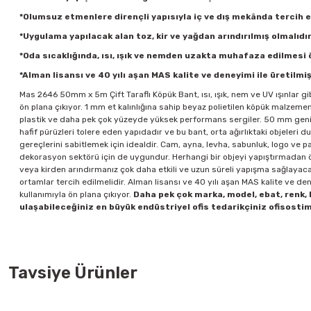
*Olumsuz etmenlere dirençli yapısıyla iç ve dış mekânda tercih ed
*Uygulama yapılacak alan toz, kir ve yağdan arındırılmış olmalıdı
*Oda sıcaklığında, ısı, ışık ve nemden uzakta muhafaza edilmesi ö
*Alman lisansı ve 40 yılı aşan MAS kalite ve deneyimi ile üretilmiş
Mas 2646 50mm x 5m Çift Taraflı Köpük Bant, ısı, ışık, nem ve UV ışınlar gi
ön plana çıkıyor. 1 mm et kalınlığına sahip beyaz polietilen köpük malzeme
plastik ve daha pek çok yüzeyde yüksek performans sergiler. 50 mm genişl
hafif pürüzleri tolere eden yapıdadır ve bu bant, orta ağırlıktaki objeleri
gereçlerini sabitlemek için idealdir. Cam, ayna, levha, sabunluk, logo ve pa
dekorasyon sektörü için de uygundur. Herhangi bir objeyi yapıştırmadan ön
veya kirden arındırmanız çok daha etkili ve uzun süreli yapışma sağlayaca
ortamlar tercih edilmelidir. Alman lisansı ve 40 yılı aşan MAS kalite ve de
kullanımıyla ön plana çıkıyor.
Daha pek çok marka, model, ebat, renk,
ulaşabileceğiniz en büyük endüstriyel ofis tedarikçiniz ofisostim.
Tavsiye Ürünler