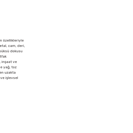
 özellikleriyle
tal, cam, deri,
Köpüksü dokusu
tfak
, inşaat ve
e yağ, toz
den uzakta
ve işlevsel