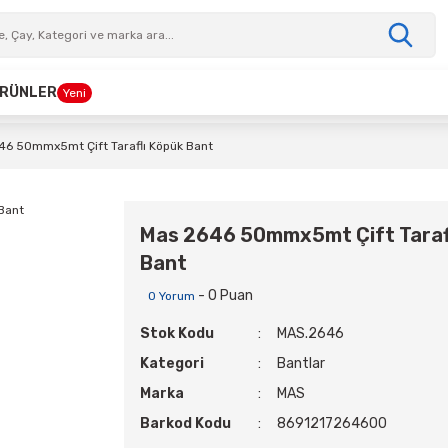
 ÜRÜNLER
Yeni
46 50mmx5mt Çift Taraflı Köpük Bant
Mas 2646 50mmx5mt Çift Taraf
Bant
- 0 Puan
0 Yorum
Stok Kodu
MAS.2646
Kategori
Bantlar
Marka
MAS
Barkod Kodu
8691217264600