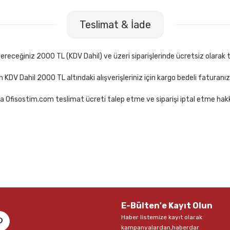
Fiesta 20 mt Turuncu Bant Kesme Makinesi
Mas 640 Fiesta 2
Teslimat & İade
TL
67,00 TL
Sepete Ekle
receğiniz 2000 TL (KDV Dahil) ve üzeri siparişlerinde ücretsiz olarak t
çin KDV Dahil 2000 TL altındaki alışverişleriniz için kargo bedeli faturanı
a Ofisostim.com teslimat ücreti talep etme ve siparişi iptal etme hakkı
0 33 mt Force Kırmızı Bant Kesme Makinesi
Mas 740 33 mt For
0 TL
103,00 TL
Sepete Ekle
S
E-Bülten'e Kayıt Olun
Haber listemize kayıt olarak
kampanyalardan,haberdar