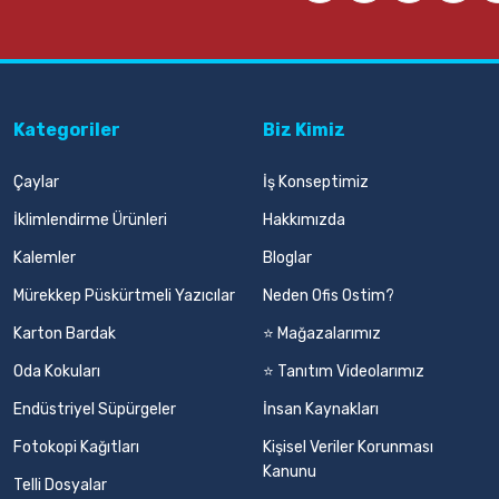
Kategoriler
Biz Kimiz
Çaylar
İş Konseptimiz
İklimlendirme Ürünleri
Hakkımızda
Kalemler
Bloglar
Mürekkep Püskürtmeli Yazıcılar
Neden Ofis Ostim?
Karton Bardak
⭐ Mağazalarımız
Oda Kokuları
⭐ Tanıtım Videolarımız
Endüstriyel Süpürgeler
İnsan Kaynakları
Fotokopi Kağıtları
Kişisel Veriler Korunması
Kanunu
Telli Dosyalar