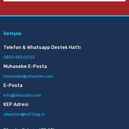
İletişim
Telefon & Whatsapp Destek Hattı
0850 455 03 03
Muhasebe E-Posta
muhasebe@ofisostim.com
E-Posta
info@ofisostim.com
KEP Adresi
ofisostim@hs01.kep.tr