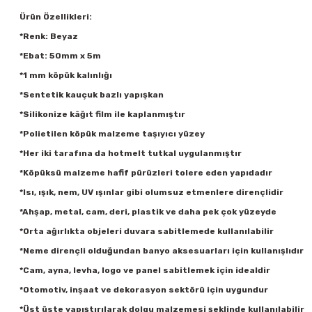
Ürün Özellikleri:
*Renk: Beyaz
*Ebat: 50mm x 5m
*1 mm köpük kalınlığı
*Sentetik kauçuk bazlı yapışkan
*Silikonize kâğıt film ile kaplanmıştır
*Polietilen köpük malzeme taşıyıcı yüzey
*Her iki tarafına da hotmelt tutkal uygulanmıştır
*Köpüksü malzeme hafif pürüzleri tolere eden yapıdadır
*Isı, ışık, nem, UV ışınlar gibi olumsuz etmenlere dirençlidir
*Ahşap, metal, cam, deri, plastik ve daha pek çok yüzeyde
*Orta ağırlıkta objeleri duvara sabitlemede kullanılabilir
*Neme dirençli olduğundan banyo aksesuarları için kullanışlıdır
*Cam, ayna, levha, logo ve panel sabitlemek için idealdir
*Otomotiv, inşaat ve dekorasyon sektörü için uygundur
*Üst üste yapıştırılarak dolgu malzemesi şeklinde kullanılabilir