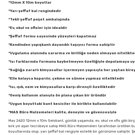
*12mm X 10m boyutlar
*Yarı şeffaf bal rengindedir
*Tekli şeffaf poşet ambalajında
*Ev, okul ve ofisler için idealdir
*Şeffaf formu sayesinde yüzeyleri kapatmaz
*Kendinden yapışkanlı dayanıklı taşıyıcı forma sahiptir
*Uygulama alanında sararma ve kirliliğe neden olmayan nitelikte
*Isı farklarında formunu kaybetmeyen özelliğiyle depolamaya u
*Sağlığa zararlı kimyasallar içermeyen yapısıyla her yaştan birey
*Elle kolayca koparılır, çekme ve sünme yapmaz niteliktedir
*Isı, ışık, nem ve kimyasallara karşı dirençli özelliktedir
*Geniş kullanım alanıyla ön plana çıkan bir üründür
*Uygun boyuttaki bant kesiciler ile birlikte kullanılabilir
*MAS Büro Malzemeleri kalite, deneyim ve güvencesiyle
Mas 2620 12mm x 10m Selobant, günlük yaşamda, ev, okul ve ofis gibi birço
kırk yılı aşan tecrübeye sahip MAS Büro Malzemeleri tarafından üretilen b
boyutlarında olup, yarı şeffaf bal rengiyle estetik bir görünüme sahiptir.