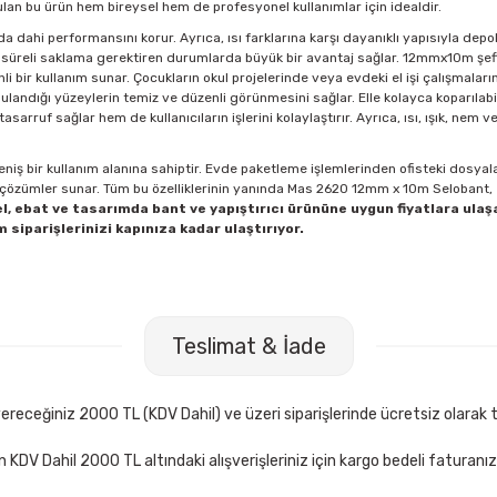
an bu ürün hem bireysel hem de profesyonel kullanımlar için idealdir.
a dahi performansını korur. Ayrıca, ısı farklarına karşı dayanıklı yapısıyla dep
un süreli saklama gerektiren durumlarda büyük bir avantaj sağlar.
12mmx10m şeff
li bir kullanım sunar. Çocukların okul projelerinde veya evdeki el işi çalışmalar
ulandığı yüzeylerin temiz ve düzenli görünmesini sağlar. Elle kolayca koparılabi
uf sağlar hem de kullanıcıların işlerini kolaylaştırır. Ayrıca, ısı, ışık, nem v
e geniş bir kullanım alanına sahiptir. Evde paketleme işlemlerinden ofisteki dosyal
tik çözümler sunar. Tüm bu özelliklerinin yanında Mas 2620 12mm x 10m Selobant
l, ebat ve tasarımda bant ve yapıştırıcı ürününe uygun fiyatlara ulaş
 siparişlerinizi kapınıza kadar ulaştırıyor.
Teslimat & İade
receğiniz 2000 TL (KDV Dahil) ve üzeri siparişlerinde ücretsiz olarak t
çin KDV Dahil 2000 TL altındaki alışverişleriniz için kargo bedeli faturanı