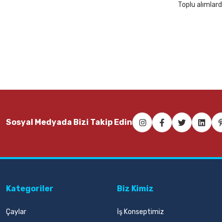
Toplu alımlard
Sosyal Medyada Bizi Takip Edin
Kategoriler
Biz Kimiz
Çaylar
İş Konseptimiz