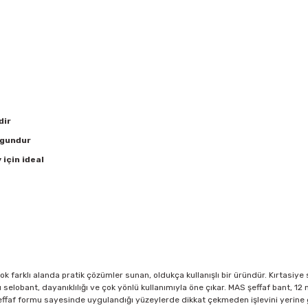
dir
ygundur
 için ideal
k farklı alanda pratik çözümler sunan, oldukça kullanışlı bir üründür. Kırtasiy
u
selobant
, dayanıklılığı ve çok yönlü kullanımıyla öne çıkar. MAS şeffaf bant, 1
 Şeffaf formu sayesinde uygulandığı yüzeylerde dikkat çekmeden işlevini yerine 