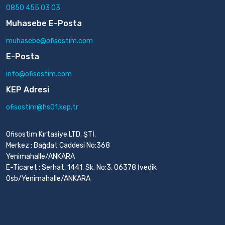
0850 455 03 03
Muhasebe E-Posta
muhasebe@ofisostim.com
E-Posta
info@ofisostim.com
KEP Adresi
ofisostim@hs01.kep.tr
Ofisostim Kırtasiye LTD. ŞTİ.
Merkez : Bağdat Caddesi No:368
Yenimahalle/ANKARA
E-Ticaret : Serhat, 1441. Sk. No:3, 06378 İvedik
Osb/Yenimahalle/ANKARA