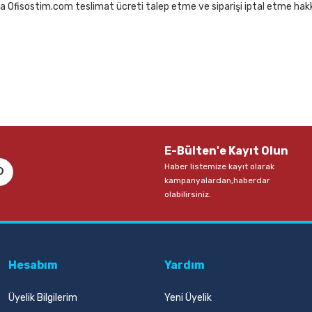
a Ofisostim.com teslimat ücreti talep etme ve siparişi iptal etme hakkı
E-Bülten'e Kayıt Olun
Haber listemize kayıt olarak
kampanyalardan,haberdar
olabilirsiniz.
Hesabım
Yardım
Üyelik Bilgilerim
Yeni Üyelik