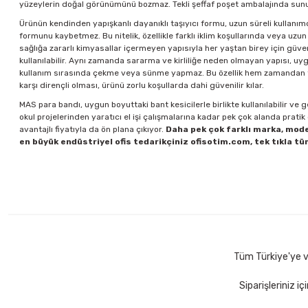
yüzeylerin doğal görünümünü bozmaz. Tekli şeffaf poşet ambalajında sunul
Ürünün kendinden yapışkanlı dayanıklı taşıyıcı formu, uzun süreli kullanımd
formunu kaybetmez. Bu nitelik, özellikle farklı iklim koşullarında veya uz
sağlığa zararlı kimyasallar içermeyen yapısıyla her yaştan birey için güven
kullanılabilir. Aynı zamanda sararma ve kirliliğe neden olmayan yapısı, uyg
kullanım sırasında çekme veya sünme yapmaz. Bu özellik hem zamandan tasarr
karşı dirençli olması, ürünü zorlu koşullarda dahi güvenilir kılar.
MAS
para bandı
, uygun boyuttaki bant kesicilerle birlikte kullanılabilir v
okul projelerinden yaratıcı el işi çalışmalarına kadar pek çok alanda pra
avantajlı fiyatıyla da ön plana çıkıyor.
Daha pek çok farklı marka, mode
en büyük endüstriyel ofis tedarikçiniz ofisotim.com, tek tıkla tüm
Tüm Türkiye'ye ve
Siparişleriniz i