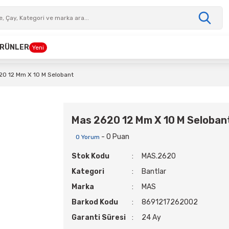
 ÜRÜNLER
Yeni
20 12 Mm X 10 M Selobant
Mas 2620 12 Mm X 10 M Seloban
- 0 Puan
0 Yorum
Stok Kodu
MAS.2620
Kategori
Bantlar
Marka
MAS
Barkod Kodu
8691217262002
Garanti Süresi
24 Ay