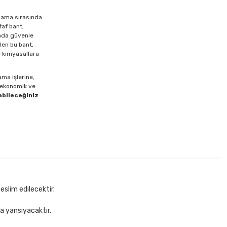
olama sırasında
af bant
,
ında güvenle
len bu bant,
e kimyasallara
ama işlerine,
, ekonomik ve
abileceğiniz
eslim edilecektir.
za yansıyacaktır.