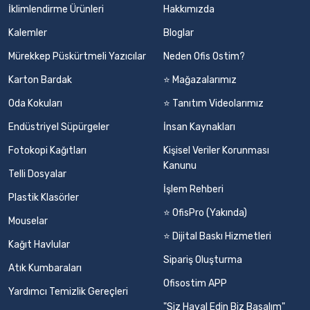
İklimlendirme Ürünleri
Hakkımızda
Kalemler
Bloglar
Mürekkep Püskürtmeli Yazıcılar
Neden Ofis Ostim?
Karton Bardak
⭐ Mağazalarımız
Oda Kokuları
⭐ Tanıtım Videolarımız
Endüstriyel Süpürgeler
İnsan Kaynakları
Fotokopi Kağıtları
Kişisel Veriler Korunması
Kanunu
Telli Dosyalar
İşlem Rehberi
Plastik Klasörler
⭐ OfisPro (Yakında)
Mouselar
⭐ Dijital Baskı Hizmetleri
Kağıt Havlular
Sipariş Oluşturma
Atık Kumbaraları
Ofisostim APP
Yardımcı Temizlik Gereçleri
"Siz Hayal Edin Biz Basalım"