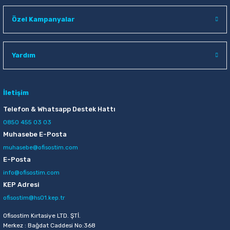
Özel Kampanyalar
Yardım
İletişim
Telefon & Whatsapp Destek Hattı
0850 455 03 03
Muhasebe E-Posta
muhasebe@ofisostim.com
E-Posta
info@ofisostim.com
KEP Adresi
ofisostim@hs01.kep.tr
Ofisostim Kırtasiye LTD. ŞTİ.
Merkez : Bağdat Caddesi No:368