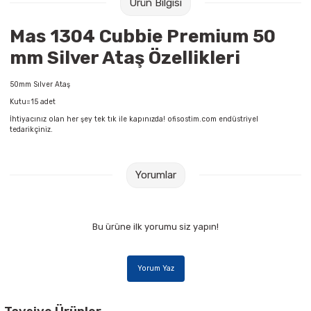
Ürün Bilgisi
Raptiye & İğneler
Tual
Mas 1304 Cubbie Premium 50
Silgiler
Akrilik Boyalar
mm Silver Ataş Özellikleri
Sümen Takımları
Beslenme Çantaları
50mm Sılver Ataş
Kutu=15 adet
Zımba Tel Sökücüleri
Cam Boyaları
İhtiyacınız olan her şey tek tık ile kapınızda! ofisostim.com endüstriyel
tedarikçiniz.
Zımba Telleri
Ebru Boyaları
Yorumlar
Zımbalar
Fırçalar
Daksiller
Guaj Boyaları
Bu ürüne ilk yorumu siz yapın!
Kaşe Gereçleri
Kuru Boyalar
Yorum Yaz
Yapıştırıcılar
Mum Boyalar