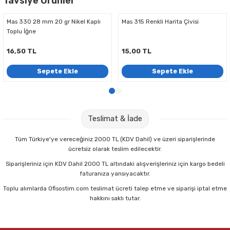
Tavsiye Ürünler
Parmak Boyaları
Mas 330 28 mm 20 gr Nikel Kaplı
Mas 315 Renkli Harita Çivisi
Pastel Boyalar
Toplu İğne
16,50 TL
15,00 TL
Sulu Boyalar
Sepete Ekle
Sepete Ekle
Yağlı Boyalar
Teslimat & İade
Tüm Türkiye'ye vereceğiniz 2000 TL (KDV Dahil) ve üzeri siparişlerinde
ücretsiz olarak teslim edilecektir.
Siparişleriniz için KDV Dahil 2000 TL altındaki alışverişleriniz için kargo bedeli
faturanıza yansıyacaktır.
Toplu alımlarda Ofisostim.com teslimat ücreti talep etme ve siparişi iptal etme
hakkını saklı tutar.