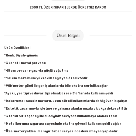
Raptiye & İğneler
Tual
2000 TL ÜZERİ SİPARİŞLERDE ÜCRETSİZ KARGO
Silgiler
Akrilik Boyalar
Sümen Takımları
Beslenme Çantaları
Ürün Bilgisi
Ürün Özellikleri:
Zımba Tel Sökücüleri
Cam Boyaları
*Renk: Siyah-gümüş
*3 kanatlı metal pervane
Zımba Telleri
Ebru Boyaları
*45 cm pervane çapıyla güçlü soğutma
*150 cm maksimum yükseklik sağlayan özelliktedir
Zımbalar
Fırçalar
*90W motor gücü ile geniş alanlarda bile ekstra serinlik sağlar
*Ayaklı, yer tipi ve duvar tipi olmak üzere 3’ü 1 arada kullanım şekli
Daksiller
Guaj Boyaları
*Isı korumalı sessiz motoru, uzun süreli kullanımlarda dahi güvenle çalışır
*Estetik tasarımıyla işletme ve çalışma alanlarınızda oldukça dekoratiftir
Kaşe Gereçleri
Kuru Boyalar
*3 farklı hız seçeneği ile dilediğiniz seviyede kullanmaya olanak tanır
*Metal koruma ızgarası sayesinde ekstra güvenli kullanım şekli sağlar
Yapıştırıcılar
Mum Boyalar
*Özel materyalden imal ağır tabanı sayesinde devrilmeyen yapıdadır