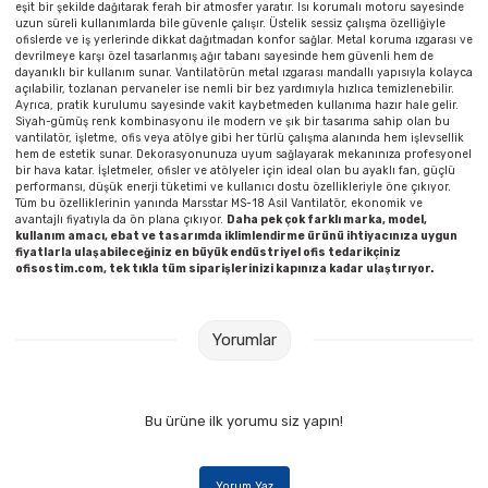
eşit bir şekilde dağıtarak ferah bir atmosfer yaratır. Isı korumalı motoru sayesinde
uzun süreli kullanımlarda bile güvenle çalışır. Üstelik sessiz çalışma özelliğiyle
ofislerde ve iş yerlerinde dikkat dağıtmadan konfor sağlar. Metal koruma ızgarası ve
devrilmeye karşı özel tasarlanmış ağır tabanı sayesinde hem güvenli hem de
dayanıklı bir kullanım sunar. Vantilatörün metal ızgarası mandallı yapısıyla kolayca
açılabilir, tozlanan pervaneler ise nemli bir bez yardımıyla hızlıca temizlenebilir.
Ayrıca, pratik kurulumu sayesinde vakit kaybetmeden kullanıma hazır hale gelir.
Siyah-gümüş renk kombinasyonu ile modern ve şık bir tasarıma sahip olan bu
vantilatör, işletme, ofis veya atölye gibi her türlü çalışma alanında hem işlevsellik
hem de estetik sunar. Dekorasyonunuza uyum sağlayarak mekanınıza profesyonel
bir hava katar. İşletmeler, ofisler ve atölyeler için ideal olan bu ayaklı fan, güçlü
performansı, düşük enerji tüketimi ve kullanıcı dostu özellikleriyle öne çıkıyor.
Tüm bu özelliklerinin yanında Marsstar MS-18 Asil Vantilatör, ekonomik ve
avantajlı fiyatıyla da ön plana çıkıyor.
Daha pek çok farklı marka, model,
kullanım amacı, ebat ve tasarımda iklimlendirme ürünü ihtiyacınıza uygun
fiyatlarla ulaşabileceğiniz en büyük endüstriyel ofis tedarikçiniz
ofisostim.com, tek tıkla tüm siparişlerinizi kapınıza kadar ulaştırıyor.
Yorumlar
Bu ürüne ilk yorumu siz yapın!
Yorum Yaz