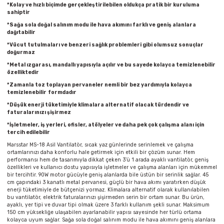
Parmak Boyaları
*Kolay ve hızlı biçimde gerçekleştirilebilen oldukça pratik bir kuruluma
sahiptir
*Sağa sola doğal salınım modu ile hava akımını farklı ve geniş alanlara
Pastel Boyalar
dağıtabilir
*Vücut tutulmaları ve benzeri sağlık problemleri gibi olumsuz sonuçlar
doğurmaz
Sulu Boyalar
*Metal ızgarası, mandallı yapısıyla açılır ve bu sayede kolayca temizlenebilir
özelliktedir
Yağlı Boyalar
*Zamanla toz toplayan pervaneler nemli bir bez yardımıyla kolayca
temizlenebilir
formdadır
*Düşük enerji tüketimiyle klimalara alternatif olacak türdendir ve
faturalarınızı şişirmez
*İşletmeler, iş yerleri, ofisler, atölyeler ve daha pek çok çalışma alanı için
tercih edilebilir
Marsstar MS-18 Asil Vantilatör, sıcak yaz günlerinde serinlemek ve çalışma
ortamlarınızı daha konforlu hale getirmek için etkili bir çözüm sunar. Hem
performansı hem de tasarımıyla dikkat çeken 3’ü 1 arada ayaklı vantilatör, geniş
özellikleri ve kullanıcı dostu yapısıyla işletmeler ve çalışma alanları için mükemmel
bir tercihtir. 90W motor gücüyle geniş alanlarda bile üstün bir serinlik sağlar. 45
cm çapındaki 3 kanatlı metal pervanesi, güçlü bir hava akımı yaratırken düşük
enerji tüketimiyle de bütçenizi yormaz. Klimalara alternatif olarak kullanılabilen
bu vantilatör, elektrik faturalarınızı şişirmeden serin bir ortam sunar. Bu ürün,
ayaklı, yer tipi ve duvar tipi olmak üzere 3 farklı kullanım şekli sunar. Maksimum
150 cm yüksekliğe ulaşabilen ayarlanabilir yapısı sayesinde her türlü ortama
kolayca uyum sağlar. Sağa sola doğal salınım modu ile hava akımını geniş alanlara