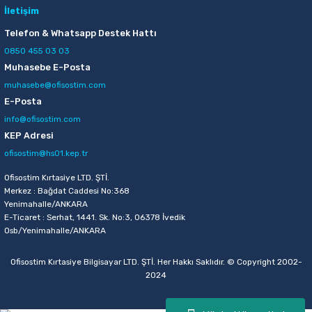
İletişim
Telefon & Whatsapp Destek Hattı
0850 455 03 03
Muhasebe E-Posta
muhasebe@ofisostim.com
E-Posta
info@ofisostim.com
KEP Adresi
ofisostim@hs01.kep.tr
Ofisostim Kırtasiye LTD. ŞTİ.
Merkez : Bağdat Caddesi No:368
Yenimahalle/ANKARA
E-Ticaret : Serhat, 1441. Sk. No:3, 06378 İvedik
Osb/Yenimahalle/ANKARA
Ofisostim Kırtasiye Bilgisayar LTD. ŞTİ. Her Hakkı Saklıdır. © Copyright 2002-
2024