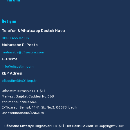
Yardım
İletişim
Telefon & Whatsapp Destek Hattı
0850 455 03 03
Muhasebe E-Posta
muhasebe@ofisostim.com
E-Posta
info@ofisostim.com
KEP Adresi
ofisostim@hs01.kep.tr
Ofisostim Kırtasiye LTD. ŞTİ.
Merkez : Bağdat Caddesi No:368
Yenimahalle/ANKARA
E-Ticaret : Serhat, 1441. Sk. No:3, 06378 İvedik
Osb/Yenimahalle/ANKARA
Ofisostim Kırtasiye Bilgisayar LTD. ŞTİ. Her Hakkı Saklıdır. © Copyright 2002-