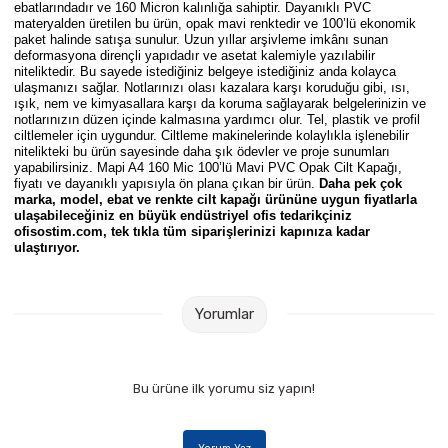
ebatlarındadır ve 160 Micron kalınlığa sahiptir. Dayanıklı PVC
Parmak Boyaları
materyalden üretilen bu ürün, opak mavi renktedir ve 100’lü ekonomik
paket halinde satışa sunulur. Uzun yıllar arşivleme imkânı sunan
deformasyona dirençli yapıdadır ve asetat kalemiyle yazılabilir
Pastel Boyalar
niteliktedir. Bu sayede istediğiniz belgeye istediğiniz anda kolayca
ulaşmanızı sağlar. Notlarınızı olası kazalara karşı koruduğu gibi, ısı,
ışık, nem ve kimyasallara karşı da koruma sağlayarak belgelerinizin ve
Sulu Boyalar
notlarınızın düzen içinde kalmasına yardımcı olur. Tel, plastik ve profil
ciltlemeler için uygundur. Ciltleme makinelerinde kolaylıkla işlenebilir
nitelikteki bu ürün sayesinde daha şık ödevler ve proje sunumları
Yağlı Boyalar
yapabilirsiniz.
Mapi A4 160 Mic 100’lü Mavi PVC Opak Cilt Kapağı
,
fiyatı ve dayanıklı yapısıyla ön plana çıkan bir ürün.
Daha pek çok
marka, model, ebat ve renkte cilt kapağı ürününe
uygun fiyatlarla
ulaşabileceğiniz en büyük endüstriyel ofis tedarikçiniz
ofisostim.com, tek tıkla tüm siparişlerinizi kapınıza kadar
ulaştırıyor.
Yorumlar
Bu ürüne ilk yorumu siz yapın!