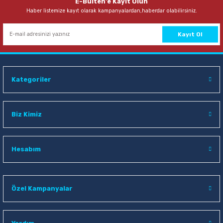
E-Bülten'e Kayıt Olun
Haber listemize kayıt olarak kampanyalardan,haberdar olabilirsiniz.
655,00 TL
Sepete Ekle
Kayıt Ol
Ofis 14 mm 100 lü Şeffaf Plastik Helezon Spiral
Kategoriler
535,00 TL
Sepete Ekle
Biz Kimiz
Hesabım
Özel Kampanyalar