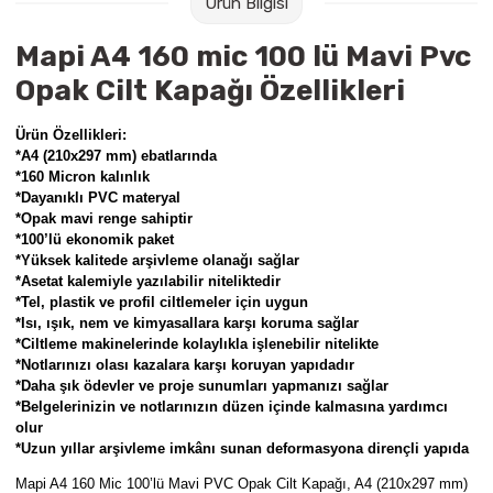
Ürün Bilgisi
Raptiye & İğneler
Tual
Mapi A4 160 mic 100 lü Mavi Pvc
Silgiler
Akrilik Boyalar
Opak Cilt Kapağı Özellikleri
Sümen Takımları
Beslenme Çantaları
Ürün Özellikleri:
*A4 (210x297 mm) ebatlarında
*160 Micron kalınlık
Zımba Tel Sökücüleri
Cam Boyaları
*Dayanıklı PVC materyal
*Opak mavi renge sahiptir
Zımba Telleri
Ebru Boyaları
*100’lü ekonomik paket
*Yüksek kalitede arşivleme olanağı sağlar
*Asetat kalemiyle yazılabilir niteliktedir
Zımbalar
Fırçalar
*Tel, plastik ve profil ciltlemeler için uygun
*Isı, ışık, nem ve kimyasallara karşı koruma sağlar
Daksiller
Guaj Boyaları
*Ciltleme makinelerinde kolaylıkla işlenebilir nitelikte
*Notlarınızı olası kazalara karşı koruyan yapıdadır
*Daha şık ödevler ve proje sunumları yapmanızı sağlar
Kaşe Gereçleri
Kuru Boyalar
*Belgelerinizin ve notlarınızın düzen içinde kalmasına yardımcı
olur
*Uzun yıllar arşivleme imkânı sunan deformasyona dirençli yapıda
Yapıştırıcılar
Mum Boyalar
Mapi A4 160 Mic 100’lü Mavi PVC Opak Cilt Kapağı
,
A4 (210x297 mm)