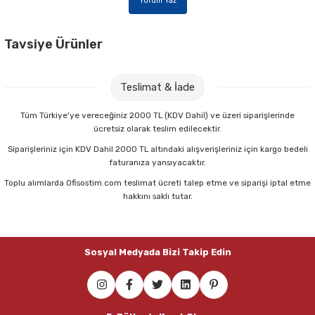
Yorum Yaz
Tavsiye Ürünler
Ofis 20 mm 100 lü Şeffaf Plastik Helezon Spiral
Teslimat & İade
856,00 TL
Tüm Türkiye'ye vereceğiniz 2000 TL (KDV Dahil) ve üzeri siparişlerinde
ücretsiz olarak teslim edilecektir.
Sepete Ekle
Siparişleriniz için KDV Dahil 2000 TL altındaki alışverişleriniz için kargo bedeli
faturanıza yansıyacaktır.
Toplu alımlarda Ofisostim.com teslimat ücreti talep etme ve siparişi iptal etme
Ofis 18 mm 100 lü Şeffaf Plastik Helezon Spiral
hakkını saklı tutar.
784,00 TL
Sosyal Medyada Bizi Takip Edin
Sepete Ekle
Ofis 16 mm 100 lü Şeffaf Plastik Helezon Spiral