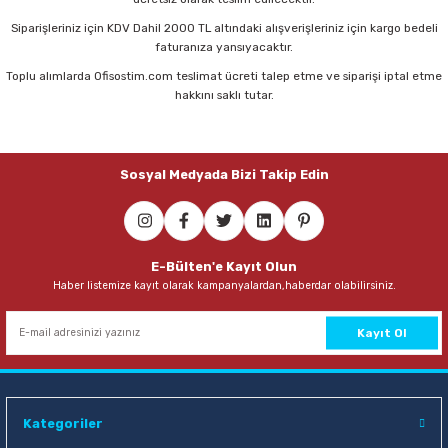
Parmak Boyaları
Siparişleriniz için KDV Dahil 2000 TL altındaki alışverişleriniz için kargo bedeli
faturanıza yansıyacaktır.
Pastel Boyalar
Toplu alımlarda Ofisostim.com teslimat ücreti talep etme ve siparişi iptal etme
hakkını saklı tutar.
Sulu Boyalar
Yağlı Boyalar
Sosyal Medyada Bizi Takip Edin
E-Bülten'e Kayıt Olun
Haber listemize kayıt olarak kampanyalardan,haberdar olabilirsiniz.
Kayıt Ol
Kategoriler