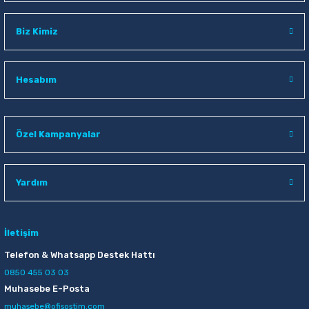
Biz Kimiz
Hesabım
Özel Kampanyalar
Yardım
İletişim
Telefon & Whatsapp Destek Hattı
0850 455 03 03
Muhasebe E-Posta
muhasebe@ofisostim.com