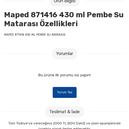
Ürün Bilgisi
Raptiye & İğneler
Tual
Maped 871416 430 ml Pembe Su
Silgiler
Akrilik Boyalar
Matarası Özellikleri
Sümen Takımları
Beslenme Çantaları
MAPED 871416 430 ML PEMBE SU MATARASI
Zımba Tel Sökücüleri
Cam Boyaları
Yorumlar
Zımba Telleri
Ebru Boyaları
Bu ürüne ilk yorumu siz yapın!
Zımbalar
Fırçalar
Daksiller
Guaj Boyaları
Yorum Yaz
Kaşe Gereçleri
Kuru Boyalar
Teslimat & İade
Yapıştırıcılar
Mum Boyalar
Tüm Türkiye'ye vereceğiniz 2000 TL (KDV Dahil) ve üzeri siparişlerinde
ücretsiz olarak teslim edilecektir.