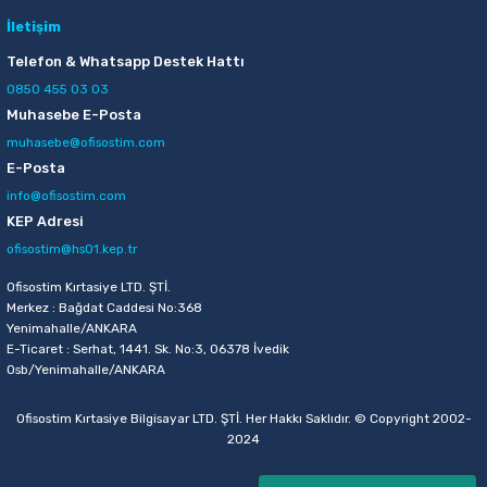
166,00 TL
İletişim
Sepete Ekle
Telefon & Whatsapp Destek Hattı
0850 455 03 03
Muhasebe E-Posta
muhasebe@ofisostim.com
E-Posta
info@ofisostim.com
KEP Adresi
ofisostim@hs01.kep.tr
Ofisostim Kırtasiye LTD. ŞTİ.
Merkez : Bağdat Caddesi No:368
Yenimahalle/ANKARA
E-Ticaret : Serhat, 1441. Sk. No:3, 06378 İvedik
Osb/Yenimahalle/ANKARA
Ofisostim Kırtasiye Bilgisayar LTD. ŞTİ. Her Hakkı Saklıdır. © Copyright 2002-
2024