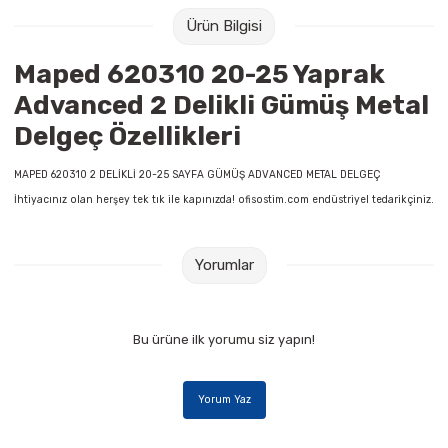
Raptiye & İğneler
Tual
Ürün Bilgisi
Silgiler
Akrilik Boyalar
Maped 620310 20-25 Yaprak
Advanced 2 Delikli Gümüş Metal
Sümen Takımları
Beslenme Çantaları
Delgeç Özellikleri
Zımba Tel Sökücüleri
Cam Boyaları
MAPED 620310 2 DELİKLİ 20-25 SAYFA GÜMÜŞ ADVANCED METAL DELGEÇ
İhtiyacınız olan herşey tek tık ile kapınızda! ofisostim.com endüstriyel tedarikçiniz.
Zımba Telleri
Ebru Boyaları
Zımbalar
Fırçalar
Yorumlar
Daksiller
Guaj Boyaları
Bu ürüne ilk yorumu siz yapın!
Kaşe Gereçleri
Kuru Boyalar
Yorum Yaz
Yapıştırıcılar
Mum Boyalar