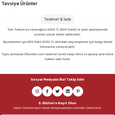
Parmak Boyaları
Tavsiye Ürünler
3A 1444 Bant Kesicili Kalemlik
Mas 145 24/6 Beyaz Zımba Teli
Pastel Boyalar
Teslimat & İade
Sulu Boyalar
136,00 TL
12,75 TL
Tüm Türkiye'ye vereceğiniz 2000 TL (KDV Dahil) ve üzeri siparişlerinde
ücretsiz olarak teslim edilecektir.
Sepete Ekle
Sepete Ekle
Yağlı Boyalar
Siparişleriniz için KDV Dahil 2000 TL altındaki alışverişleriniz için kargo bedeli
faturanıza yansıyacaktır.
Toplu alımlarda Ofisostim.com teslimat ücreti talep etme ve siparişi iptal etme
Delta 127 24/6 Zımba Tel Sökücü
hakkını saklı tutar.
69,50 TL
Sosyal Medyada Bizi Takip Edin
Sepete Ekle
Maped 469010 Greenlogic 21 Cm Asimetrik Makas
E-Bülten'e Kayıt Olun
Haber listemize kayıt olarak kampanyalardan,haberdar olabilirsiniz.
96,00 TL