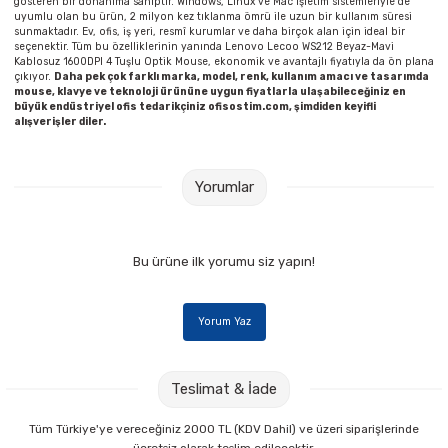
gösteren bir donanıma sahiptir. Windows, Linux ve Mac işletim sistemleriyle de
uyumlu olan bu ürün, 2 milyon kez tıklanma ömrü ile uzun bir kullanım süresi
sunmaktadır. Ev, ofis, iş yeri, resmî kurumlar ve daha birçok alan için ideal bir
seçenektir. Tüm bu özelliklerinin yanında Lenovo Lecoo WS212 Beyaz-Mavi
Kablosuz 1600DPI 4 Tuşlu Optik Mouse, ekonomik ve avantajlı fiyatıyla da ön plana
çıkıyor.
Daha pek çok farklı marka, model, renk, kullanım amacı ve tasarımda
mouse, klavye ve teknoloji ürününe uygun fiyatlarla ulaşabileceğiniz en
büyük endüstriyel ofis tedarikçiniz ofisostim.com, şimdiden keyifli
alışverişler diler.
Yorumlar
Bu ürüne ilk yorumu siz yapın!
Yorum Yaz
Teslimat & İade
Tüm Türkiye'ye vereceğiniz 2000 TL (KDV Dahil) ve üzeri siparişlerinde
ücretsiz olarak teslim edilecektir.