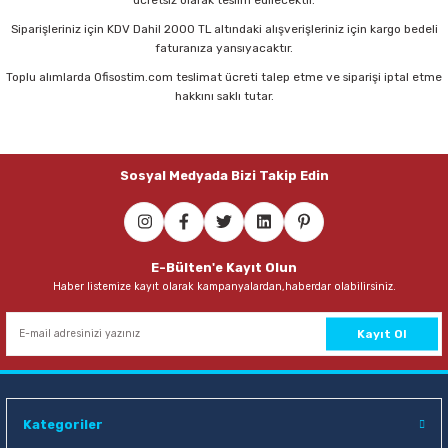
Siparişleriniz için KDV Dahil 2000 TL altındaki alışverişleriniz için kargo bedeli
faturanıza yansıyacaktır.
Toplu alımlarda Ofisostim.com teslimat ücreti talep etme ve siparişi iptal etme
hakkını saklı tutar.
Sosyal Medyada Bizi Takip Edin
E-Bülten'e Kayıt Olun
Haber listemize kayıt olarak kampanyalardan,haberdar olabilirsiniz.
Kayıt Ol
Kategoriler