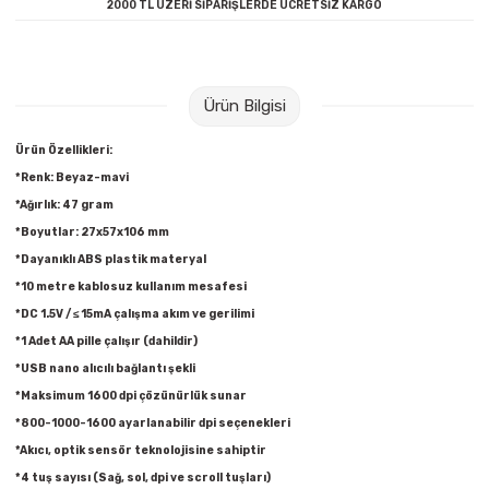
2000 TL ÜZERİ SİPARİŞLERDE ÜCRETSİZ KARGO
Raptiye & İğneler
Tual
Silgiler
Akrilik Boyalar
Ürün Bilgisi
Sümen Takımları
Beslenme Çantaları
Ürün Özellikleri:
*Renk: Beyaz-mavi
Zımba Tel Sökücüleri
Cam Boyaları
*Ağırlık: 47 gram
Zımba Telleri
Ebru Boyaları
*Boyutlar: 27x57x106 mm
*Dayanıklı ABS plastik materyal
Zımbalar
Fırçalar
*10 metre kablosuz kullanım mesafesi
*DC 1.5V / ≤ 15mA çalışma akım ve gerilimi
Daksiller
Guaj Boyaları
*1 Adet AA pille çalışır (dahildir)
*USB nano alıcılı bağlantı şekli
Kaşe Gereçleri
Kuru Boyalar
*Maksimum 1600 dpi çözünürlük sunar
*800-1000-1600 ayarlanabilir dpi seçenekleri
Yapıştırıcılar
Mum Boyalar
*Akıcı, optik sensör teknolojisine sahiptir
*4 tuş sayısı (Sağ, sol, dpi ve scroll tuşları)