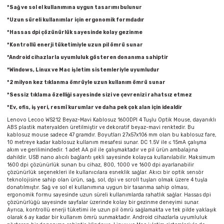
Parmak Boyaları
*Sağ ve sol el kullanımına uygun tasarımı bulunur
*Uzun süreli kullanımlar için ergonomik formdadır
Pastel Boyalar
*Hassas dpi çözünürlük sayesinde kolay gezinme
*Kontrollü enerji tüketimiyle uzun pil ömrü sunar
Sulu Boyalar
*Android cihazlarla uyumluluk gösteren donanıma sahiptir
*Windows, Linux ve Mac işletim sistemleriyle uyumludur
Yağlı Boyalar
*2 milyon kez tıklanma ömrüyle uzun kullanım ömrü sunar
*Sessiz tıklama özelliği sayesinde sizi ve çevrenizi rahatsız etmez
*Ev, ofis, iş yeri, resmî kurumlar ve daha pek çok alan için idealdir
Lenovo Lecoo WS212 Beyaz-Mavi Kablosuz 1600DPI 4 Tuşlu Optik Mouse, dayanıklı
ABS plastik materyalden üretilmiştir ve dekoratif beyaz-mavi renktedir. Bu
kablosuz mouse sadece 47 gramdır. Boyutları 27x57x106 mm olan bu kablosuz fare,
10 metreye kadar kablosuz kullanım mesafesi sunar. DC 1.5V ile ≤ 15mA çalışma
akım ve gerilimindedir. 1 adet AA pil ile çalışmaktadır ve pil ürün ambalajına
dahildir. USB nano alıcılı bağlantı şekli sayesinde kolayca kullanılabilir. Maksimum
1600 dpi çözünürlük sunan bu cihaz, 800, 1000 ve 1600 dpi ayarlanabilir
çözünürlük seçenekleri ile kullanıcılara esneklik sağlar. Akıcı bir optik sensör
teknolojisine sahip olan ürün, sağ, sol, dpi ve scroll tuşları olmak üzere 4 tuşla
donatılmıştır. Sağ ve sol el kullanımına uygun bir tasarıma sahip olması,
ergonomik formu sayesinde uzun süreli kullanımlarda rahatlık sağlar. Hassas dpi
çözünürlüğü sayesinde sayfalar üzerinde kolay bir gezinme deneyimi sunar.
Ayrıca, kontrollü enerji tüketimi ile uzun pil ömrü sağlamakta ve tek pilde yaklaşık
olarak 6 ay kadar bir kullanım ömrü sunmaktadır. Android cihazlarla uyumluluk