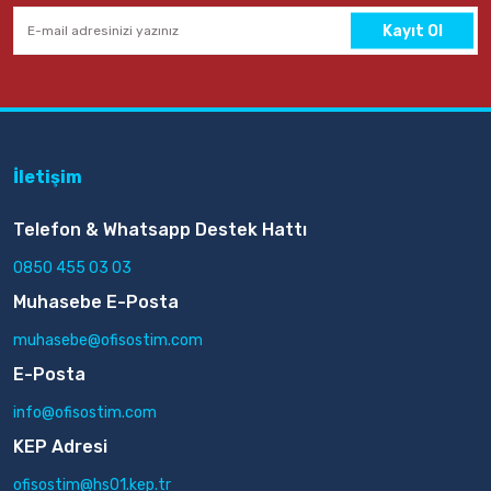
Kayıt Ol
İletişim
Telefon & Whatsapp Destek Hattı
0850 455 03 03
Muhasebe E-Posta
muhasebe@ofisostim.com
E-Posta
info@ofisostim.com
KEP Adresi
ofisostim@hs01.kep.tr