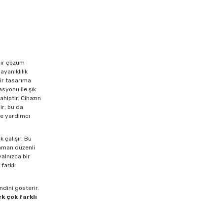
bir çözüm
ayanıklılık
bir tasarıma
syonu ile şık
hiptir. Cihazın
ir; bu da
ne yardımcı
 çalışır. Bu
zaman düzenli
yalnızca bir
farklı
dini gösterir.
ek çok farklı