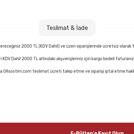
Teslimat & İade
receğiniz 2000 TL (KDV Dahil) ve üzeri siparişlerinde ücretsiz olarak t
çin KDV Dahil 2000 TL altındaki alışverişleriniz için kargo bedeli faturanı
a Ofisostim.com teslimat ücreti talep etme ve siparişi iptal etme hakkı
E-Bülten'e Kayıt Olun