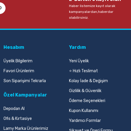
Haber listemize kayıt olarak
kampanyalardan,haberdar
olabilirsiniz.
Hesabım
Yardım
Üyelik Bilgilerim
Yeni Üyelik
Favori Ürünlerim
⭐ Hızlı Teslimat
Son Siparişimi Tekrarla
Kolay İade & Değişim
Gizlilik & Güvenlik
Özel Kampanyalar
Ödeme Seçenekleri
Depodan Al
Kupon Kullanımı
Ofis & Kırtasiye
Yardımcı Formlar
Lamy Marka Ürünlerimiz
Şikayet ve Öneri Formu