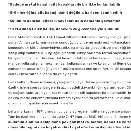
*Sadece metal kanallı cilt kapakları ile birlikte kullanılabilir
*Ürün içeriğine cilt kapağı dahil değildir, haricen temin edilir
*Kullanım sonrası ciltteki sayfalar asla zamanla gevşemez
*1871 Alman Leitz kalite, deneyim ve güvencesiyle sunulur
Leitz 7447 İmpressBIND 140 Kanal Ciltleme Makinesi, profesyonel çalışma o
sunar. Alman Leitz markasının sunduğu bu
ciltleme makinesi
, kullanıcılar
konusundaki köklü deneyimiyle Leitz, bu cihazda işlevsellik ve pratikliği 
sahip olup yalnızca 15,2 kg ağırlığındadır. Dikey saklama formu sayesind
bir görünüm sunar. Bu cihaz, A4 boyutundaki evraklarla uyumlu olup, minim
manuel kollu çalışma mekanizması, kullanıcıya hızlı ve kolay bir ciltleme 
zamandan tasarruf sağlayan bir çözüm olarak öne çıkar. Ayrıca, ön kısmında
olarak işlem sürecini daha da kolaylaştırır.
Leitz kollu ciltleme makinesi, yapıştırma veya delme gerektirmeyen bir sist
özellik, işlem sonrası belgelerin uzun vadeli dayanıklılığını garanti ede
ve sağlam kalır. Ürün yalnızca metal kanallı cilt kapakları ile kullanılabilir; 
dakika içinde ciltleme işlemini tamamlayabilen hızlı performansı ile dikkat
doküman ihtiyaçları için esneklik sağlar.
Leitz markasının 1871 yılından bu yana süregelen kalite ve güvence anlayı
Tüm bu özelliklerinin yanında Leitz 7447 İmpressBIND 140 Kanal Ciltleme Ma
kullanım alanına sahip daha pek çok marka, model, kapasite ve t
ulaşabileceğiniz en büyük endüstriyel ofis tedarikçiniz ofisostim.