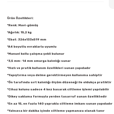
Ürün Özellikleri:
*Renk: Mavi-gümüş
*Ağırlık: 15,2 kg
*Ebat: 326x133x519 mm
*A4 boyutlu evraklarla uyumlu
*Manuel kollu çalışma şekli bulunur
*3,5 mm- 14 mm omurga kalınlığı sunar
*Hızlı ve pratik kullanım özellikleri sunan yapıdadır
*Yapıştırma veya delme gerektirmeyen kullanıma sahiptir
*Ön tarafında sırt kalınlığı ölçüm düzeneği ile oldukça pratiktir
*Cihaz kolunu sadece 4 kez basarak ciltleme işlemi yapılabilir
*Dikey saklama formuyla yerden tasarruf sunan özelliktedir
*En az 15, en fazla 140 yaprakla ciltleme imkanı sunan yapıdadır
*Yalnızca bir dakika içinde ciltleme yapmanıza olanak tanır