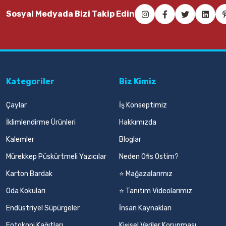
Sosyal Medyada Bizi Takip Edin
Kategoriler
Biz Kimiz
Çaylar
İş Konseptimiz
İklimlendirme Ürünleri
Hakkımızda
Kalemler
Bloglar
Mürekkep Püskürtmeli Yazıcılar
Neden Ofis Ostim?
Karton Bardak
⭐ Mağazalarımız
Oda Kokuları
⭐ Tanıtım Videolarımız
Endüstriyel Süpürgeler
İnsan Kaynakları
Fotokopi Kağıtları
Kişisel Veriler Korunması