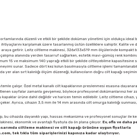
rtamlarında düzenli ve etkili bir şekilde doküman yönetimi için oldukça ideal 
ın ihtiyaçlarını karşılamak üzere tasarlanmış üstün özelliklere sahiptir. Kalite ve d
bir araya getirir. Leitz ciltleme makinesi, 326x133x519 mm ölçülerinde kompakt 
e çalışma alanında yerden tasarruf sağlarken, estetik mavi-gümüş renk kombina
um 15 ve maksimum 140 yaprağı etkili bir şekilde ciltleyebilme kapasitesine sa
deneyimi sunar. Sadece dört kez kolun basılmasıyla ciltleme işlemi tamamlanabil
 yer alan sırt kalınlığı ölçüm düzeneği, kullanıcıların doğru cilt kapağı seçimi
emle çalışır. Özel metal kanallı cilt kapaklarının preslenmesi esasına dayanarak
r. Ciltlenen sayfalar zamanla gevşemez, böylece profesyonel dokümanlarınız her 
bu kapaklar ürüne dahil değildir ve haricen temin edilebilir. Leitz ciltleme cihazı, 
 çeker. Ayrıca, cihazın 3,5 mm ile 14 mm arasında cilt omurga kalınlığı sunması, 
şı, bu cihazda dayanıklı yapı, hassas mekanizma ve profesyonel sonuçlar ile ken
kinesi, ekonomik ve avantajlı fiyatıyla da ön plana çıkıyor.
Ev, ofis ve daha p
asarımda ciltleme makinesi ve cilt kapağı ürününe uygun fiyatlarla
com, tek tıkla tüm siparişlerinizi kapınıza kadar ulaştırıyor.