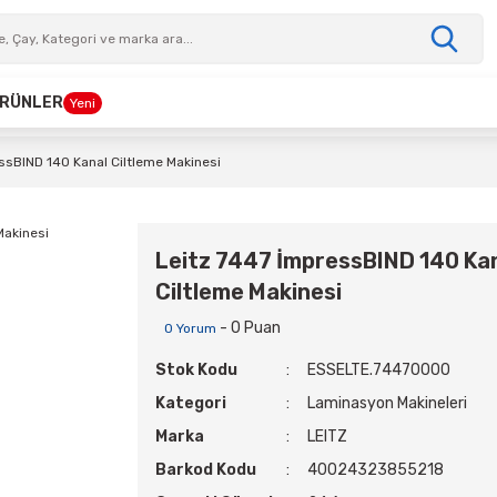
 ÜRÜNLER
Yeni
ssBIND 140 Kanal Ciltleme Makinesi
Leitz 7447 İmpressBIND 140 Ka
Ciltleme Makinesi
- 0 Puan
0 Yorum
Stok Kodu
ESSELTE.74470000
Kategori
Laminasyon Makineleri
Marka
LEITZ
Barkod Kodu
40024323855218