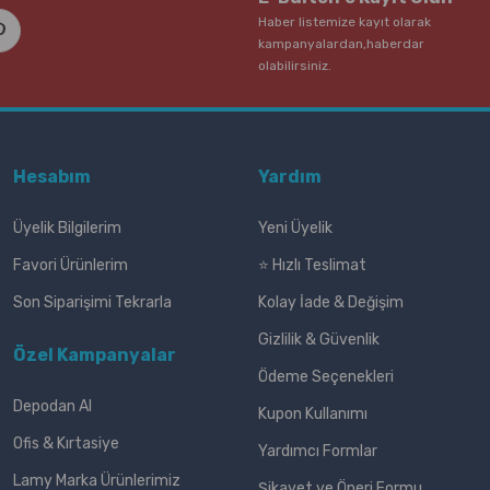
Haber listemize kayıt olarak
kampanyalardan,haberdar
olabilirsiniz.
Hesabım
Yardım
Üyelik Bilgilerim
Yeni Üyelik
Favori Ürünlerim
⭐ Hızlı Teslimat
Son Siparişimi Tekrarla
Kolay İade & Değişim
Gizlilik & Güvenlik
Özel Kampanyalar
Ödeme Seçenekleri
Depodan Al
Kupon Kullanımı
Ofis & Kırtasiye
Yardımcı Formlar
Lamy Marka Ürünlerimiz
Şikayet ve Öneri Formu