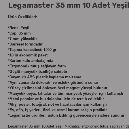
Legamaster 35 mm 10 Adet Yeşil 
Ürün Özellikleri:
*Renk: Yeşil
*Çap: 35 mm
*7 mm yükseklik
*Dairesel formdadır
*Taşıma kapasitesi: 1000 gr
*10’lu ekonomik paket
*Karton kutu ambalajında
*Ergonomik tutuş sağlayan form
*Güçlü manyetik özelliğe sahiptir
*Dayanıklı ABS plastik kaplama malzeme
*Aynı zamanda dekoratif ve estetik görünüm sunar
*Yüzey çizilmesini önleyen özel magnet yüzeyi bulunur
*Manyetik beyaz tahtalar ve tüm manyetik yüzeyler için kullanışlı
*Metal panolar ve buzdolapları için de tercih edilebilir
*Afiş, poster, fotoğraf, not ve hatırlatıcılar için kullanışlı
*Ev, ofis, iş yerleri, özel ve resmî kurumlar için pratiktir
*Legamaster ürünleri, üstün Edding güvencesiyle sizlere sunulur
Legamaster 35 mm 10 Adet Yeşil Mıknatıs, ergonomik tutuş sağlayan da