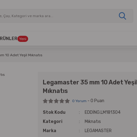
 ÜRÜNLER
Yeni
 10 Adet Yeşil Mıknatıs
Legamaster 35 mm 10 Adet Yeşi
Mıknatıs
- 0 Puan
0 Yorum
Stok Kodu
EDDİNG.LM181304
Kategori
Mıknatıs
Marka
LEGAMASTER