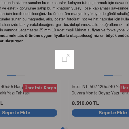
tusunda sizlere sunulan bu mıknatıslar, kolayca tutup çıkarmak için dayanıkl
f ve estetik görünüme sahip bu mıknatısın yüzeyi, özel kaplaması sayesinde 
rı için tercih edebileceğiniz bu ürünü tüm manyetik yüzeylerde gönül rahatlığı
özümler sunan bu magnetler, afiş, poster, fotoğraf, not ve hatırlatıcılar için kull
erinizde fark yaratabileceğiniz gibi; buzdolaplarınıza aile fotoğraflarınızı, al
klerinin yanında Legamaster 35 mm 10 Adet Yeşil Mıknatıs, fiyatı ve fonksiyonel 
mda mıknatıs ürününe uygun fiyatlarla ulaşabileceğiniz en büyük endüst
r ulaştırıyor.
9 40x55 Manyetik Yüzeyli
İnter INT-607 120x240 Manyet
Ücretsiz Kargo
Ücr
aklı Yazı Tahtası
Duvara Monte Beyaz Yazı Taht
TL
8.310,00 TL
Sepete Ekle
Sepete Ekle