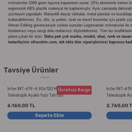
mıknatıslar 1000 gram taşıma kapasitesi sunar. 10’lu ekonomik karton ku
ergonomik ABS plastik materyal ile kaplanmıştır. Aynı zamanda dekorati
çizmeyen yapıdadır. Manyetik beyaz tahtalar, metal panolar ve buzdolapla
kullanabilirsiniz. Ev, ofis, iş yerleri, özel ve resmî kurumlar için pratik ç
Alman Edding güvencesiyle sizlere sunulan Legamaster mıknatıslar ile ofisl
listelerinizi veya sevgi dolu notlarınızı iliştirebilirsiniz. Tüm bu özelli
plana çıkan bir ürün.
Daha pek çok marka, model, ebat, renk ve tasarı
tedarikçiniz ofisostim.com, tek tıkla tüm siparişlerinizi kapınıza kada
Tavsiye Ürünler
İnter INT-619-6 90x120 Manyetik Yüzeyli
İnter INT-61
Ücretsiz Kargo
Teleskopik Ayaklı Yazı Tahtası
Teleskopik Ay
6.160,00 TL
2.760,00 
Sepete Ekle