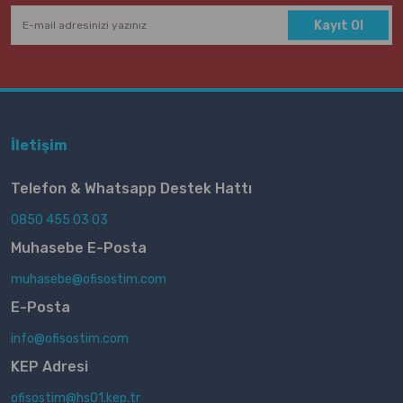
Kayıt Ol
İletişim
Telefon & Whatsapp Destek Hattı
0850 455 03 03
Muhasebe E-Posta
muhasebe@ofisostim.com
E-Posta
info@ofisostim.com
KEP Adresi
ofisostim@hs01.kep.tr