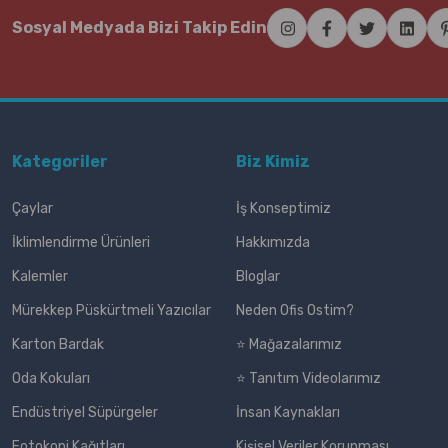
Sosyal Medyada Bizi Takip Edin
Kategoriler
Biz Kimiz
Çaylar
İş Konseptimiz
İklimlendirme Ürünleri
Hakkımızda
Kalemler
Bloglar
Mürekkep Püskürtmeli Yazıcılar
Neden Ofis Ostim?
Karton Bardak
⭐ Mağazalarımız
Oda Kokuları
⭐ Tanıtım Videolarımız
Endüstriyel Süpürgeler
İnsan Kaynakları
Fotokopi Kağıtları
Kişisel Veriler Korunması