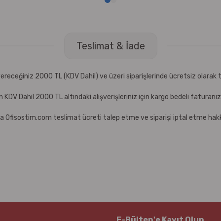
Teslimat & İade
receğiniz 2000 TL (KDV Dahil) ve üzeri siparişlerinde ücretsiz olarak t
çin KDV Dahil 2000 TL altındaki alışverişleriniz için kargo bedeli faturanı
a Ofisostim.com teslimat ücreti talep etme ve siparişi iptal etme hakkı
E-Bülten'e Kayıt Olun