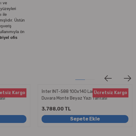
ı ve
yüzeyleri
 ile
anışlıdır. Üstün
ışveriş
kullanımıyla ön
riyel ofis
ik Yüzey
İnter INT-588 100x140 Lamine Yüzey
etsiz Kargo
Ücretsiz Kargo
ası
Duvara Monte Beyaz Yazı Tahtası
3.788,00 TL
Sepete Ekle