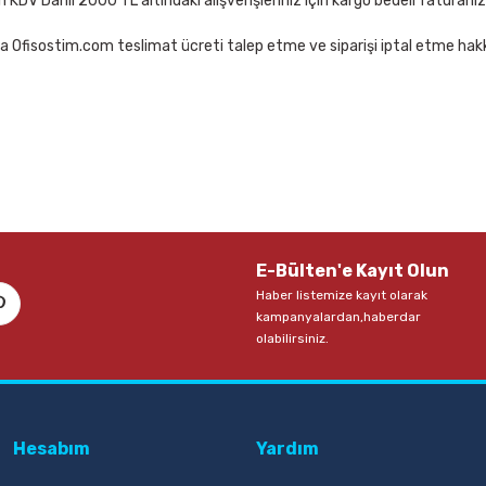
çin KDV Dahil 2000 TL altındaki alışverişleriniz için kargo bedeli faturanı
a Ofisostim.com teslimat ücreti talep etme ve siparişi iptal etme hakkı
 Tahtası
İnter INT-588 100x140 Lamine Yüzey Duvara Monte B
 Kargo
3.788,00 TL
Sepete Ekle
htası
İnter INT-584 50x70 Lamine Yüzey Duvara Monte Beyaz 
E-Bülten'e Kayıt Olun
Haber listemize kayıt olarak
1.309,00 TL
kampanyalardan,haberdar
olabilirsiniz.
Sepete Ekle
Hesabım
Yardım