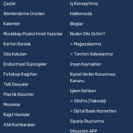
Çaylar
İş Konseptimiz
İklimlendirme Ürünleri
Hakkımızda
Kalemler
Bloglar
Mürekkep Püskürtmeli Yazıcılar
Neden Ofis Ostim?
Karton Bardak
⭐ Mağazalarımız
Oda Kokuları
⭐ Tanıtım Videolarımız
Endüstriyel Süpürgeler
İnsan Kaynakları
Fotokopi Kağıtları
Kişisel Veriler Korunması
Kanunu
Telli Dosyalar
İşlem Rehberi
Plastik Klasörler
⭐ OfisPro (Yakında)
Mouselar
⭐ Dijital Baskı Hizmetleri
Kağıt Havlular
Sipariş Oluşturma
Atık Kumbaraları
Ofisostim APP