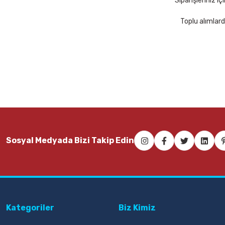
Siparişleriniz i
Toplu alımlard
İnter INT-607 120x240 Manyetik Yüzey Duvara Monte Beyaz Yazı
Ücretsiz
8.310,00 TL
Sepete Ekle
İnter INT-586 70x100 Lamine Yüzey Duvara Monte Beyaz Yazı Ta
Sosyal Medyada Bizi Takip Edin
2.142,00 TL
Sepete Ekle
Kategoriler
Biz Kimiz