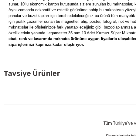
sunar. 10’lu ekonomik karton kutusunda sizlere sunulan bu mıknatıslar, 
Aynı zamanda dekoratif ve estetik görünüme sahip bu mıknatısın yüzeyi
panolar ve buzdolapları için tercih edebileceğiniz bu ürünü tüm manyetik yü
için pratik çözümler sunan bu magnetler, afiş, poster, fotoğraf, not ve ha
mıknatıslar ile ofislerinizde fark yaratabileceğiniz gibi; buzdolaplarınıza ail
özelliklerinin yanında Legamaster 35 mm 10 Adet Kırmızı Süper Mıknatıs,
ebat, renk ve tasarımda mıknatıs ürününe uygun fiyatlarla ulaşabilec
siparişlerinizi kapınıza kadar ulaştırıyor.
Tavsiye Ürünler
İnter INT-619-6 90x120 Manyetik Yüzeyli Teleskopik Ayaklı Yazı T
Ücretsiz 
6.160,00 TL
Sepete Ekle
Tüm Türkiye'ye ve