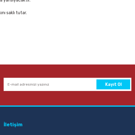
za yansıyacaktır.
nı saklı tutar.
eyaz Yazı Tahtası
Ücretsiz Kargo
Yazı Tahtası
Kayıt Ol
İletişim