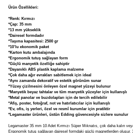
Ürün Özellikleri:
*Renk: Kırmızı
*Çap: 35 mm
*13 mm yükseklik
*Dairesel formdadır
*Taşıma kapasitesi: 2500 gr
*10’lu ekonomik paket
*Karton kutu ambalajında
*Ergonomik tutuş sağlayan form
*Güçlü manyetik özelliğe sahiptir
*Dayanıklı ABS plastik kaplama malzeme
*Çok daha ağır evrakları sabitlemek için ideal
*Aynı zamanda dekoratif ve estetik görünüm sunar
*Yüzey çizilmesini önleyen özel magnet yüzeyi bulunur
*Manyetik beyaz tahtalar ve tüm manyetik yüzeyler için kullanışlı
*Metal panolar ve buzdolapları için de tercih edilebilir
*Afiş, poster, fotoğraf, not ve hatırlatıcılar için kullanışlı
*Ev, ofis, iş yerleri, özel ve resmî kurumlar için pratiktir
*Legamaster ürünleri, üstün Edding güvencesiyle sizlere sunulur
Legamaster 35 mm 10 Adet Kırmızı Süper Mıknatıs, çok daha kalın veya ağ
Ergonomik tutuş sağlayan dairesel formdaki güçlü magnetlerden oluşur