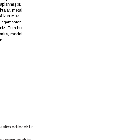
aplanmıştır.
talar, metal
mî kurumlar
n Legamaster
rsiniz. Tüm bu
arka, model,
üm
Yazı Tahtası
tsiz Kargo
eslim edilecektir.