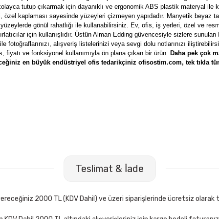
kolayca tutup çıkarmak için dayanıklı ve ergonomik ABS plastik materyal ile k
, özel kaplaması sayesinde yüzeyleri çizmeyen yapıdadır. Manyetik beyaz tah
zeylerde gönül rahatlığı ile kullanabilirsiniz. Ev, ofis, iş yerleri, özel ve res
tırlatıcılar için kullanışlıdır. Üstün Alman Edding güvencesiyle sizlere sunula
e fotoğraflarınızı, alışveriş listelerinizi veya sevgi dolu notlarınızı iliştirebili
 fiyatı ve fonksiyonel kullanımıyla ön plana çıkan bir ürün.
Daha pek çok m
eğiniz en büyük endüstriyel ofis tedarikçiniz ofisostim.com, tek tıkla t
ahtası
İnter INT-619 40x55 Manyetik Yüzeyli Teleskopik Ayaklı 
Kargo
Ücre
Teslimat & İade
2.760,00 TL
Sepete Ekle
receğiniz 2000 TL (KDV Dahil) ve üzeri siparişlerinde ücretsiz olarak t