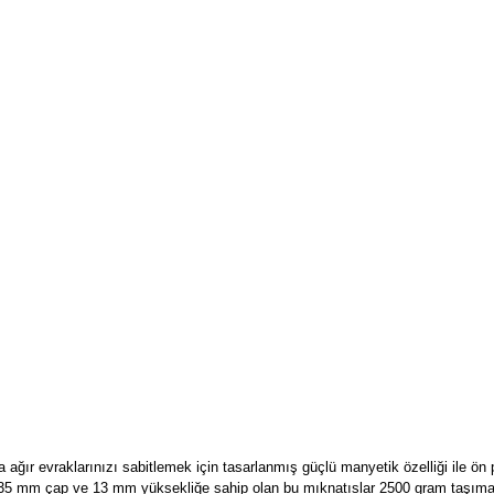
ır evraklarınızı sabitlemek için tasarlanmış güçlü manyetik özelliği ile ön p
. 35 mm çap ve 13 mm yüksekliğe sahip olan bu mıknatıslar 2500 gram taşıma