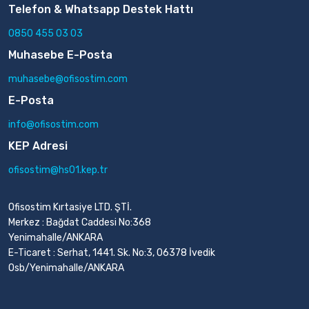
Telefon & Whatsapp Destek Hattı
0850 455 03 03
Muhasebe E-Posta
muhasebe@ofisostim.com
E-Posta
info@ofisostim.com
KEP Adresi
ofisostim@hs01.kep.tr
Ofisostim Kırtasiye LTD. ŞTİ.
Merkez : Bağdat Caddesi No:368
Yenimahalle/ANKARA
E-Ticaret : Serhat, 1441. Sk. No:3, 06378 İvedik
Osb/Yenimahalle/ANKARA