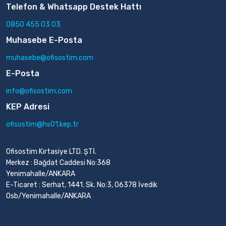
Telefon & Whatsapp Destek Hattı
0850 455 03 03
Muhasebe E-Posta
muhasebe@ofisostim.com
E-Posta
info@ofisostim.com
KEP Adresi
ofisostim@hs01.kep.tr
Ofisostim Kırtasiye LTD. ŞTİ.
Merkez : Bağdat Caddesi No:368
Yenimahalle/ANKARA
E-Ticaret : Serhat, 1441. Sk. No:3, 06378 İvedik
Osb/Yenimahalle/ANKARA