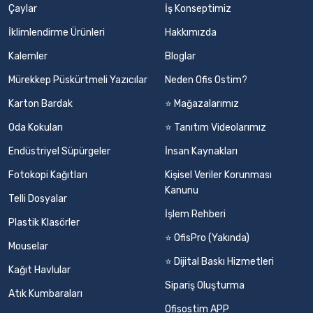
Çaylar
İş Konseptimiz
İklimlendirme Ürünleri
Hakkımızda
Kalemler
Bloglar
Mürekkep Püskürtmeli Yazıcılar
Neden Ofis Ostim?
Karton Bardak
⭐ Mağazalarımız
Oda Kokuları
⭐ Tanıtım Videolarımız
Endüstriyel Süpürgeler
İnsan Kaynakları
Fotokopi Kağıtları
Kişisel Veriler Korunması
Kanunu
Telli Dosyalar
İşlem Rehberi
Plastik Klasörler
⭐ OfisPro (Yakında)
Mouselar
⭐ Dijital Baskı Hizmetleri
Kağıt Havlular
Sipariş Oluşturma
Atık Kumbaraları
Ofisostim APP