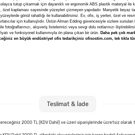
kolayca tutup çıkarmak için dayanıklı ve ergonomik ABS plastik materyal ile k
, özel kaplaması sayesinde yüzeyleri çizmeyen yapıdadır. Manyetik beyaz tah
zeylerde gönül rahatlığı ile kullanabilirsiniz. Ev, ofis, iş yerleri, özel ve res
tırlatıcılar için kullanışlıdır. Üstün Alman Edding güvencesiyle sizlere sunula
e fotoğraflarınızı, alışveriş listelerinizi veya sevgi dolu notlarınızı iliştirebili
yatı ve fonksiyonel kullanımıyla ön plana çıkan bir ürün.
Daha pek çok mar
eğiniz en büyük endüstriyel ofis tedarikçiniz ofisostim.com, tek tıkla t
ahtası
İnter INT-589 120x200 Lamine Yüzey Duvara Monte Yaz
Kargo
Ücretsi
Teslimat & İade
5.398,00 TL
Sepete Ekle
receğiniz 2000 TL (KDV Dahil) ve üzeri siparişlerinde ücretsiz olarak t