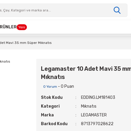
 ÜRÜNLER
Yeni
det Mavi 35 mm Süper Mıknatıs
Legamaster 10 Adet Mavi 35 m
Mıknatıs
- 0 Puan
0 Yorum
Stok Kodu
EDDİNG.LM181403
Kategori
Mıknatıs
Marka
LEGAMASTER
Barkod Kodu
8713797028622