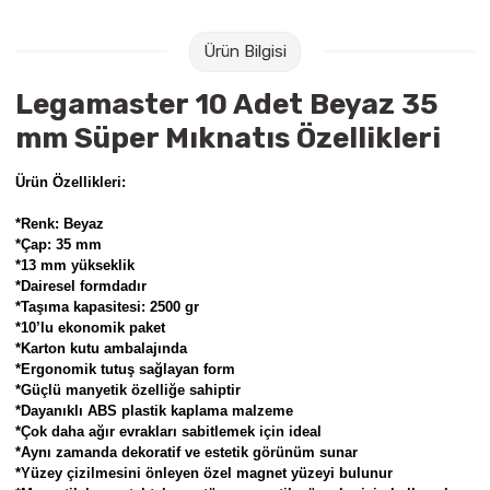
Raptiye & İğneler
Tual
Ürün Bilgisi
Silgiler
Akrilik Boyalar
Legamaster 10 Adet Beyaz 35
Sümen Takımları
Beslenme Çantaları
mm Süper Mıknatıs Özellikleri
Zımba Tel Sökücüleri
Cam Boyaları
Ürün Özellikleri:
*Renk: Beyaz
Zımba Telleri
Ebru Boyaları
*Çap: 35 mm
*13 mm yükseklik
*Dairesel formdadır
Zımbalar
Fırçalar
*Taşıma kapasitesi: 2500 gr
*10’lu ekonomik paket
Daksiller
Guaj Boyaları
*Karton kutu ambalajında
*Ergonomik tutuş sağlayan form
*Güçlü manyetik özelliğe sahiptir
Kaşe Gereçleri
Kuru Boyalar
*Dayanıklı ABS plastik kaplama malzeme
*Çok daha ağır evrakları sabitlemek için ideal
Yapıştırıcılar
Mum Boyalar
*Aynı zamanda dekoratif ve estetik görünüm sunar
*Yüzey çizilmesini önleyen özel magnet yüzeyi bulunur