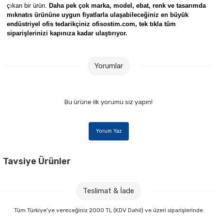
çıkan bir ürün.
Daha pek çok marka, model, ebat, renk ve tasarımda
mıknatıs ürününe uygun fiyatlarla ulaşabileceğiniz en büyük
endüstriyel ofis tedarikçiniz ofisostim.com, tek tıkla tüm
siparişlerinizi kapınıza kadar ulaştırıyor.
Yorumlar
Bu ürüne ilk yorumu siz yapın!
Yorum Yaz
Tavsiye Ürünler
İnter INT-619-6 90x120 Manyetik Yüzeyli Teleskopik Ayaklı Yazı Tahtası
Ücretsiz Kargo
Teslimat & İade
6.560,00 TL
Tüm Türkiye'ye vereceğiniz 2000 TL (KDV Dahil) ve üzeri siparişlerinde