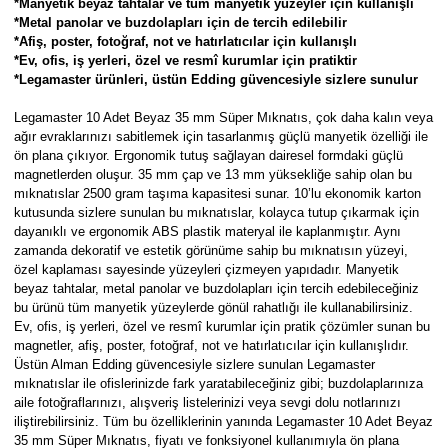
*Manyetik beyaz tahtalar ve tüm manyetik yüzeyler için kullanışlı
Parmak Boyaları
*Metal panolar ve buzdolapları için de tercih edilebilir
*Afiş, poster, fotoğraf, not ve hatırlatıcılar için kullanışlı
Pastel Boyalar
*Ev, ofis, iş yerleri, özel ve resmî kurumlar için pratiktir
*Legamaster ürünleri, üstün Edding güvencesiyle sizlere sunulur
Sulu Boyalar
Legamaster 10 Adet Beyaz 35 mm Süper Mıknatıs, çok daha kalın veya
ağır evraklarınızı sabitlemek için tasarlanmış güçlü manyetik özelliği ile
ön plana çıkıyor. Ergonomik tutuş sağlayan dairesel formdaki güçlü
Yağlı Boyalar
magnetlerden oluşur. 35 mm çap ve 13 mm yüksekliğe sahip olan bu
mıknatıslar 2500 gram taşıma kapasitesi sunar. 10’lu ekonomik karton
kutusunda sizlere sunulan bu mıknatıslar, kolayca tutup çıkarmak için
dayanıklı ve ergonomik ABS plastik materyal ile kaplanmıştır. Aynı
zamanda dekoratif ve estetik görünüme sahip bu mıknatısın yüzeyi,
özel kaplaması sayesinde yüzeyleri çizmeyen yapıdadır. Manyetik
beyaz tahtalar, metal panolar ve buzdolapları için tercih edebileceğiniz
bu ürünü tüm manyetik yüzeylerde gönül rahatlığı ile kullanabilirsiniz.
Ev, ofis, iş yerleri, özel ve resmî kurumlar için pratik çözümler sunan bu
magnetler, afiş, poster, fotoğraf, not ve hatırlatıcılar için kullanışlıdır.
Üstün Alman Edding güvencesiyle sizlere sunulan Legamaster
mıknatıslar ile ofislerinizde fark yaratabileceğiniz gibi; buzdolaplarınıza
aile fotoğraflarınızı, alışveriş listelerinizi veya sevgi dolu notlarınızı
iliştirebilirsiniz. Tüm bu özelliklerinin yanında Legamaster 10 Adet Beyaz
35 mm Süper Mıknatıs, fiyatı ve fonksiyonel kullanımıyla ön plana