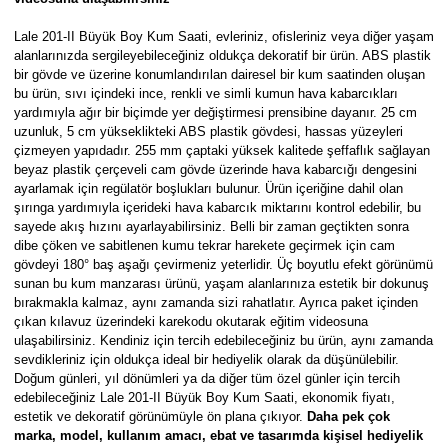
Lale 201-II Büyük Boy Kum Saati, evleriniz, ofisleriniz veya diğer yaşam
alanlarınızda sergileyebileceğiniz oldukça dekoratif bir ürün. ABS plastik
bir gövde ve üzerine konumlandırılan dairesel bir kum saatinden oluşan
bu ürün, sıvı içindeki ince, renkli ve simli kumun hava kabarcıkları
yardımıyla ağır bir biçimde yer değiştirmesi prensibine dayanır. 25 cm
uzunluk, 5 cm yükseklikteki ABS plastik gövdesi, hassas yüzeyleri
çizmeyen yapıdadır. 255 mm çaptaki yüksek kalitede şeffaflık sağlayan
beyaz plastik çerçeveli cam gövde üzerinde hava kabarcığı dengesini
ayarlamak için regülatör boşlukları bulunur. Ürün içeriğine dahil olan
şırınga yardımıyla içerideki hava kabarcık miktarını kontrol edebilir, bu
sayede akış hızını ayarlayabilirsiniz. Belli bir zaman geçtikten sonra
dibe çöken ve sabitlenen kumu tekrar harekete geçirmek için cam
gövdeyi 180° baş aşağı çevirmeniz yeterlidir. Üç boyutlu efekt görünümü
sunan bu kum manzarası ürünü, yaşam alanlarınıza estetik bir dokunuş
bırakmakla kalmaz, aynı zamanda sizi rahatlatır. Ayrıca paket içinden
çıkan kılavuz üzerindeki karekodu okutarak eğitim videosuna
ulaşabilirsiniz. Kendiniz için tercih edebileceğiniz bu ürün, aynı zamanda
sevdikleriniz için oldukça ideal bir hediyelik olarak da düşünülebilir.
Doğum günleri, yıl dönümleri ya da diğer tüm özel günler için tercih
edebileceğiniz Lale 201-II Büyük Boy Kum Saati, ekonomik fiyatı,
estetik ve dekoratif görünümüyle ön plana çıkıyor.
Daha pek çok
marka, model, kullanım amacı, ebat ve tasarımda kişisel hediyelik