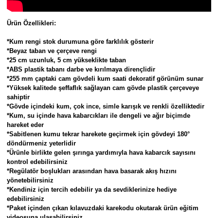
Parmak Boyaları
Ürün Özellikleri:
Pastel Boyalar
*Kum rengi stok durumuna göre farklılık gösterir
*Beyaz taban ve çerçeve rengi
Sulu Boyalar
*25 cm uzunluk, 5 cm yükseklikte taban
*ABS plastik tabanı darbe ve kırılmaya dirençlidir
Yağlı Boyalar
*255 mm çaptaki cam gövdeli kum saati dekoratif görünüm sunar
*Yüksek kalitede şeffaflık sağlayan cam gövde plastik çerçeveye
sahiptir
*Gövde içindeki kum, çok ince, simle karışık ve renkli özelliktedir
*Kum, su içinde hava kabarcıkları ile dengeli ve ağır biçimde
hareket eder
*Sabitlenen kumu tekrar harekete geçirmek için gövdeyi 180°
döndürmeniz yeterlidir
*Ürünle birlikte gelen şırınga yardımıyla hava kabarcık sayısını
kontrol edebilirsiniz
*Regülatör boşlukları arasından hava basarak akış hızını
yönetebilirsiniz
*Kendiniz için tercih edebilir ya da sevdiklerinize hediye
edebilirsiniz
*Paket içinden çıkan kılavuzdaki karekodu okutarak ürün eğitim
videosuna ulaşabilirsiniz