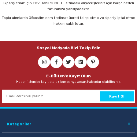
Siparişleriniz için KDV Dahil 2000 TL altındaki alışverişleriniz için kargo bedeli
faturanıza yansıyacaktır.
Toplu alımlarda Ofisostim.com teslimat ücreti talep etme ve siparişi iptal etme
Lale 201-H Orta Boy Kum Saati
Lale 201-I Büyük Boy Kum Saati
hakkını saklı tutar.
387,00 TL
372,60 TL
Sosyal Medyada Bizi Takip Edin
Sepete Ekle
Sepete Ekle
E-Bülten'e Kayıt Olun
Haber listemize kayıt olarak kampanyalardan,haberdar olabilirsiniz.
Kayıt Ol
Kategoriler