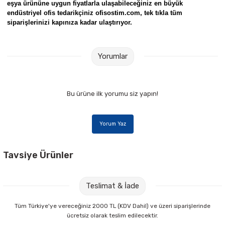
eşya ürününe uygun fiyatlarla ulaşabileceğiniz en büyük
endüstriyel ofis tedarikçiniz ofisostim.com, tek tıkla tüm
siparişlerinizi kapınıza kadar ulaştırıyor.
Yorumlar
Bu ürüne ilk yorumu siz yapın!
Yorum Yaz
Tavsiye Ürünler
Lale 201-G Küçük Boy Kum Saati
Lale 201-GG Küçük Boy Kum Saati
Teslimat & İade
285,00 TL
285,00 TL
Tüm Türkiye'ye vereceğiniz 2000 TL (KDV Dahil) ve üzeri siparişlerinde
ücretsiz olarak teslim edilecektir.
Sepete Ekle
Sepete Ekle