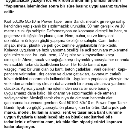
*Uygulanacak yüzeyin toz ve kirden arındırılmış olması önerilir
Parmak Boyaları
*Yapıştırma işleminden sonra bir süre basınç uygulamanız tavsiye
edilir
Pastel Boyalar
Kraf 5010G 50x10 m Power Tape Tamir Bandı
, metalik gri renge sahip
kendinden yapışkanlı bir sızdırmazlık ürünüdür. 50 mm genişlik ve 10
metre uzunluğa sahiptir. Deformasyona ve kopmaya dirençli bu bant, su
Sulu Boyalar
geçirmez niteliğiyle ön plana çıkar. Nem, buhar, su ve kimyasal
sızıntılarını önleyen güçlü yapışma özelliğine sahiptir. Cam, beton,
ahşap, metal, plastik ve pek çok zemine uygulanabilir niteliktedir.
Yağlı Boyalar
Kolayca uygulanır ve hızlı yapışma özelliği ile acil sorunlara mükemmel
çözümler sunar. Isı, ışık, nem, UV ışınlar ve kimyasallara karşı
dirençlidir. Aleve, sıcak ve soğuğa karşı dayanıklı yapısıyla her ortamda
ve sıcaklık farkında özelliklerini korur. Her türde tamirat için
vazgeçilmez bir ürün olan bu bant, beton çatlakları, varil delikleri, kapı-
pencere yalıtımları, dış cephe ve duvar çatlakları, akvaryum çatlağı,
küvet delikleri onarımında kullanılabilir. Uygulama yapılacak yüzeyin toz
ve kirden arındırılmış olması daha verimli bir sonuç almanıza yardımcı
olacaktır. Ayrıca yapıştırma işleminden sonra bir süre basınç
uygulamanız daha kalıcı bir onarım ve sızdırmazlık elde etmenizi
sağlayacaktır. Mesleği tamir olsun ya da olmasın herkesin alet
çantasında bulunması gereken
Kraf 5010G 50x10 m Power Tape Tamir
Bandı
, fiyatı ve güçlü yapısıyla ön plana çıkan bir ürün.
Daha pek çok
marka, model, kullanım amacı, renk ve tasarımda bant ürününe
uygun fiyatlarla ulaşabileceğiniz en büyük endüstriyel ofis
tedarikçiniz ofisostim.com, tek tıkla tüm siparişlerinizi kapınıza
kadar ulaştırıyor.