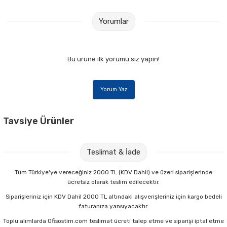
Yorumlar
Bu ürüne ilk yorumu siz yapın!
Yorum Yaz
Tavsiye Ürünler
Mas 640 Fiesta 20 mt Yeşil Bant Kesme Makinesi
Teslimat & İade
67,00 TL
Tüm Türkiye'ye vereceğiniz 2000 TL (KDV Dahil) ve üzeri siparişlerinde
ücretsiz olarak teslim edilecektir.
Sepete Ekle
Siparişleriniz için KDV Dahil 2000 TL altındaki alışverişleriniz için kargo bedeli
faturanıza yansıyacaktır.
Toplu alımlarda Ofisostim.com teslimat ücreti talep etme ve siparişi iptal etme
Mas 640 Fiesta 20 mt Turuncu Bant Kesme Makinesi