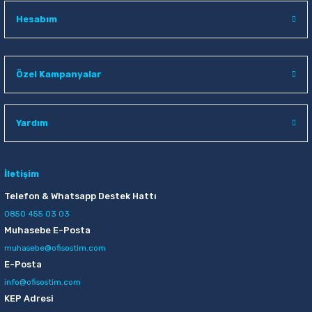
Mas 740 33 mt Force Kırmızı Bant Kesme Makinesi
Hesabım
103,00 TL
Özel Kampanyalar
Sepete Ekle
Mas 740 33 mt Force Siyah Bant Kesme Makinesi
Yardım
103,00 TL
İletişim
Sepete Ekle
Telefon & Whatsapp Destek Hattı
0850 455 03 03
Muhasebe E-Posta
muhasebe@ofisostim.com
E-Posta
info@ofisostim.com
KEP Adresi