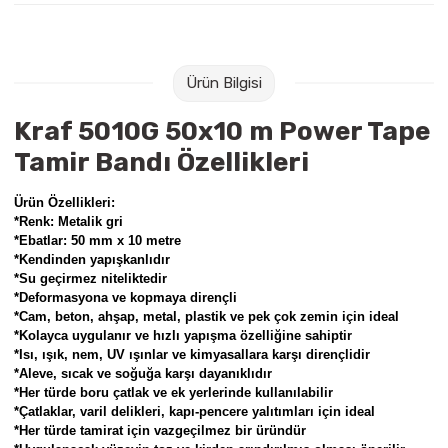
Raptiye & İğneler
Tual
Silgiler
Akrilik Boyalar
Ürün Bilgisi
Sümen Takımları
Beslenme Çantaları
Kraf 5010G 50x10 m Power Tape
Tamir Bandı Özellikleri
Zımba Tel Sökücüleri
Cam Boyaları
Ürün Özellikleri:
Zımba Telleri
Ebru Boyaları
*Renk: Metalik gri
*Ebatlar: 50 mm x 10 metre
*Kendinden yapışkanlıdır
Zımbalar
Fırçalar
*Su geçirmez niteliktedir
*Deformasyona ve kopmaya dirençli
Daksiller
Guaj Boyaları
*Cam, beton, ahşap, metal, plastik ve pek çok zemin için ideal
*Kolayca uygulanır ve hızlı yapışma özelliğine sahiptir
*Isı, ışık, nem, UV ışınlar ve kimyasallara karşı dirençlidir
Kaşe Gereçleri
Kuru Boyalar
*Aleve, sıcak ve soğuğa karşı dayanıklıdır
*Her türde boru çatlak ve ek yerlerinde kullanılabilir
Yapıştırıcılar
Mum Boyalar
*Çatlaklar, varil delikleri, kapı-pencere yalıtımları için ideal
*Her türde tamirat için vazgeçilmez bir üründür