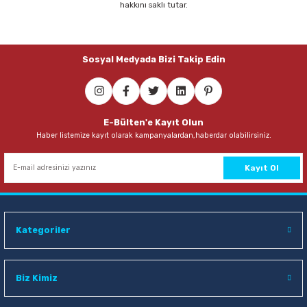
hakkını saklı tutar.
67,00 TL
Sosyal Medyada Bizi Takip Edin
Sepete Ekle
Mas 640 Fiesta 20 mt Beyaz Bant Kesme Makinesi
E-Bülten'e Kayıt Olun
Haber listemize kayıt olarak kampanyalardan,haberdar olabilirsiniz.
67,00 TL
Sepete Ekle
Kayıt Ol
Mas 640 Fiesta 20 mt Kırmızı Bant Kesme Makinesi
Kategoriler
67,00 TL
Sepete Ekle
Biz Kimiz