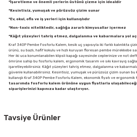
*İşaretleme ve önemli yerlerin üstünü çizme için idealdir
*Kesintisiz, yumuşak ve pürüzsüz çizim sunar
*Ev, okul, ofis ve iş yerleri için kullanışlıdır
*Non-toxic niteliktedir, sağlığa zararlı kimyasallar içermez
*Kâğıt yüzeyleri tahriş etmez, dalgalanma ve kabarmalara yol a
Kraf 340P Pembe Fosforlu Kalem, kesik uç yapısıyla iki farklı kalınlıkta ç
ürünü, su bazlı, hafif kokulu ve hızlı kuruyan floresan pembe mürekkebe s
Her iki uca konumlanabilen klipsli kapağı sayesinde ceplerinize ve not defte
ömrüne sahip bu fosforlu kalem, ergonomik tasarım ve sıkı kavrayış sağlaya
işaretleyebilirsiniz. Kâğıt yüzeyleri tahriş etmez, dalgalanma ve kabarma
güvenle kullanabilirsiniz. Kesintisiz, yumuşak ve pürüzsüz çizim sunan bu kal
kullanışlı Kraf 340P Pembe Fosforlu Kalem, ekonomik fiyatı ve ergonomik t
tasarımda fosforlu kalem ürününe uygun fiyatlarla ulaşabileceği
siparişlerinizi kapınıza kadar ulaştırıyor.
Tavsiye Ürünler