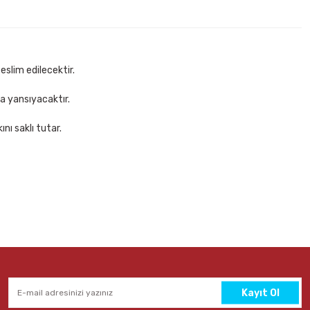
 Turuncu Ahşap Gövdeli Fosforlu Kalem
Sepete Ekle
eslim edilecektir.
za yansıyacaktır.
nı saklı tutar.
Kayıt Ol