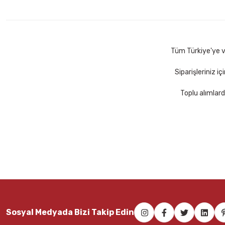
Schneider SCF101 Job 150 1-4,5 mm Yeşil Fosforlu Kalem
55,00 TL
Sepete Ekle
Tüm Türkiye'ye ve
Siparişleriniz i
Toplu alımlard
Faber-Castell Pembe Ahşap Gövdeli Fosforlu Kalem
30,50 TL
Sepete Ekle
Sosyal Medyada Bizi Takip Edin