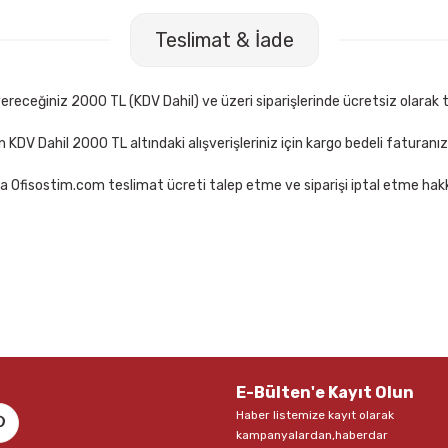
Faber-Castell Mavi Ahşap Gövdeli Fosforlu Kalem
Faber-Castell
Teslimat & İade
30,50 TL
30,50 TL
Sepete Ekle
receğiniz 2000 TL (KDV Dahil) ve üzeri siparişlerinde ücretsiz olarak t
çin KDV Dahil 2000 TL altındaki alışverişleriniz için kargo bedeli faturanı
a Ofisostim.com teslimat ücreti talep etme ve siparişi iptal etme hakkı
E-Bülten'e Kayıt Olun
Haber listemize kayıt olarak
kampanyalardan,haberdar