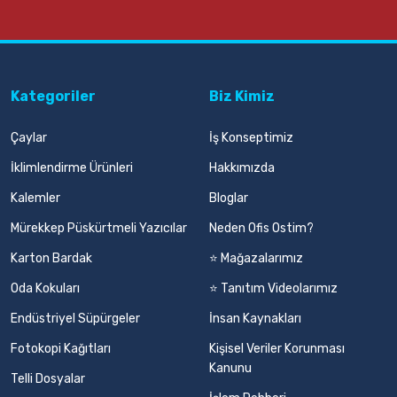
Kategoriler
Biz Kimiz
Çaylar
İş Konseptimiz
İklimlendirme Ürünleri
Hakkımızda
Kalemler
Bloglar
Mürekkep Püskürtmeli Yazıcılar
Neden Ofis Ostim?
Karton Bardak
⭐ Mağazalarımız
Oda Kokuları
⭐ Tanıtım Videolarımız
Endüstriyel Süpürgeler
İnsan Kaynakları
Fotokopi Kağıtları
Kişisel Veriler Korunması
Kanunu
Telli Dosyalar