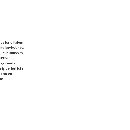
 fosforlu kalem
munu kaybetmez.
e uzun kullanım
ktıyı
nü çizmede
iş yerleri için
renk ve
üm