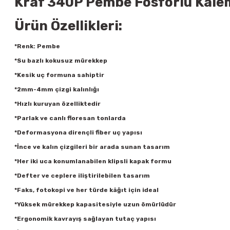
Kraf 340P Pembe Fosforlu Kalem
Ürün Özellikleri:
*Renk: Pembe
*Su bazlı kokusuz mürekkep
*Kesik uç formuna sahiptir
*2mm-4mm çizgi kalınlığı
*Hızlı kuruyan özelliktedir
*Parlak ve canlı floresan tonlarda
*Deformasyona dirençli fiber uç yapısı
*İnce ve kalın çizgileri bir arada sunan tasarım
*Her iki uca konumlanabilen klipsli kapak formu
*Defter ve ceplere iliştirilebilen tasarım
*Faks, fotokopi ve her türde kâğıt için ideal
*Yüksek mürekkep kapasitesiyle uzun ömürlüdür
*Ergonomik kavrayış sağlayan tutaç yapısı