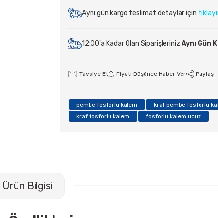
Aynı gün kargo teslimat detaylar için
tıklay
12:00'a Kadar Olan Siparişleriniz
Aynı Gün 
Tavsiye Et
Fiyatı Düşünce Haber Ver
Paylaş
pembe fosforlu kalem
kraf pembe fosforlu k
kraf fosforlu kalem
fosforlu kalem ucuz
Ürün Bilgisi