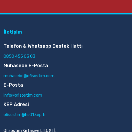
İletişim
Telefon & Whatsapp Destek Hattı
0850 455 03 03
Muhasebe E-Posta
muhasebe@ofisostim.com
E-Posta
info@ofisostim.com
KEP Adresi
ofisostim@hs01.kep.tr
Ofisostim Kırtasiye LTD. ŞTİ.