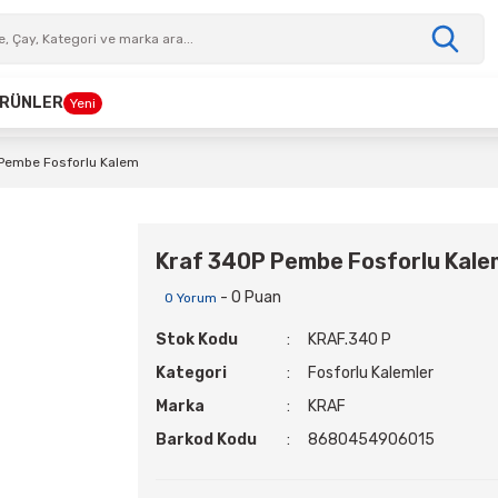
 ÜRÜNLER
Yeni
Pembe Fosforlu Kalem
Kraf 340P Pembe Fosforlu Kale
- 0 Puan
0 Yorum
Stok Kodu
KRAF.340 P
Kategori
Fosforlu Kalemler
Marka
KRAF
Barkod Kodu
8680454906015