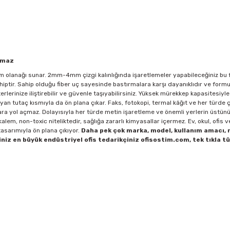
çmaz
izim olanağı sunar. 2mm-4mm çizgi kalınlığında işaretlemeler yapabileceğiniz bu
ahiptir. Sahip olduğu fiber uç sayesinde bastırmalara karşı dayanıklıdır ve for
rlerinize iliştirebilir ve güvenle taşıyabilirsiniz. Yüksek mürekkep kapasitesiyl
n tutaç kısmıyla da ön plana çıkar. Faks, fotokopi, termal kâğıt ve her türde çı
lara yol açmaz. Dolayısıyla her türde metin işaretleme ve önemli yerlerin üstü
em, non-toxic niteliktedir, sağlığa zararlı kimyasallar içermez. Ev, okul, ofis ve 
asarımıyla ön plana çıkıyor.
Daha pek çok marka, model, kullanım amacı, 
niz en büyük endüstriyel ofis tedarikçiniz ofisostim.com, tek tıkla t