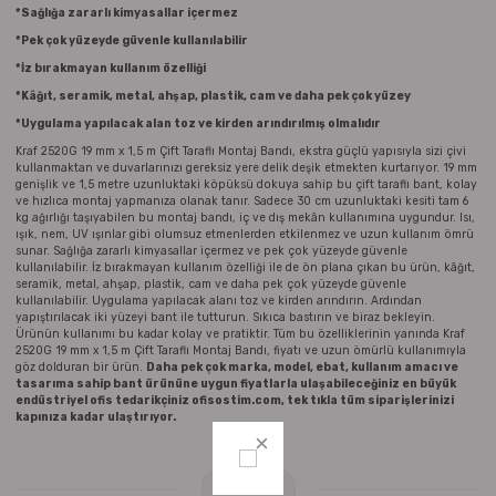
Parmak Boyaları
*Sağlığa zararlı kimyasallar içermez
*Pek çok yüzeyde güvenle kullanılabilir
Pastel Boyalar
*İz bırakmayan kullanım özelliği
*Kâğıt, seramik, metal, ahşap, plastik, cam ve daha pek çok yüzey
Sulu Boyalar
*Uygulama yapılacak alan toz ve kirden arındırılmış olmalıdır
Kraf 2520G 19 mm x 1,5 m Çift Taraflı Montaj Bandı, ekstra güçlü yapısıyla sizi çivi
kullanmaktan ve duvarlarınızı gereksiz yere delik deşik etmekten kurtarıyor. 19 mm
Yağlı Boyalar
genişlik ve 1,5 metre uzunluktaki köpüksü dokuya sahip bu çift taraflı bant, kolay
ve hızlıca montaj yapmanıza olanak tanır. Sadece 30 cm uzunluktaki kesiti tam 6
kg ağırlığı taşıyabilen bu montaj bandı, iç ve dış mekân kullanımına uygundur. Isı,
ışık, nem, UV ışınlar gibi olumsuz etmenlerden etkilenmez ve uzun kullanım ömrü
sunar. Sağlığa zararlı kimyasallar içermez ve pek çok yüzeyde güvenle
kullanılabilir. İz bırakmayan kullanım özelliği ile de ön plana çıkan bu ürün, kâğıt,
seramik, metal, ahşap, plastik, cam ve daha pek çok yüzeyde güvenle
kullanılabilir. Uygulama yapılacak alanı toz ve kirden arındırın. Ardından
yapıştırılacak iki yüzeyi bant ile tutturun. Sıkıca bastırın ve biraz bekleyin.
Ürünün kullanımı bu kadar kolay ve pratiktir. Tüm bu özelliklerinin yanında Kraf
2520G 19 mm x 1,5 m Çift Taraflı Montaj Bandı, fiyatı ve uzun ömürlü kullanımıyla
göz dolduran bir ürün.
Daha pek çok marka, model, ebat, kullanım amacı ve
tasarıma sahip bant ürününe uygun fiyatlarla ulaşabileceğiniz en büyük
endüstriyel ofis tedarikçiniz ofisostim.com, tek tıkla tüm siparişlerinizi
kapınıza kadar ulaştırıyor.
Yorumlar