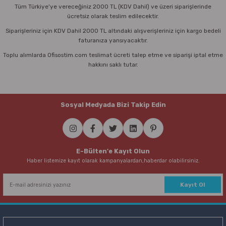
Tüm Türkiye'ye vereceğiniz 2000 TL (KDV Dahil) ve üzeri siparişlerinde
ücretsiz olarak teslim edilecektir.
Siparişleriniz için KDV Dahil 2000 TL altındaki alışverişleriniz için kargo bedeli
faturanıza yansıyacaktır.
Toplu alımlarda Ofisostim.com teslimat ücreti talep etme ve siparişi iptal etme
hakkını saklı tutar.
Sosyal Medyada Bizi Takip Edin
E-Bülten'e Kayıt Olun
Haber listemize kayıt olarak kampanyalardan,haberdar olabilirsiniz.
Kayıt Ol