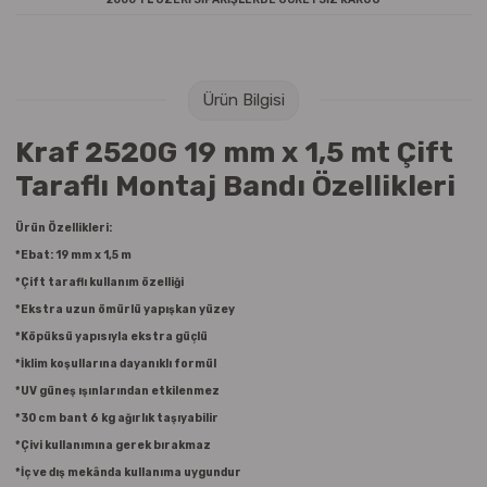
Raptiye & İğneler
Tual
Silgiler
Akrilik Boyalar
Ürün Bilgisi
Sümen Takımları
Beslenme Çantaları
Kraf 2520G 19 mm x 1,5 mt Çift
Taraflı Montaj Bandı Özellikleri
Zımba Tel Sökücüleri
Cam Boyaları
Ürün Özellikleri:
Zımba Telleri
Ebru Boyaları
*Ebat: 19 mm x 1,5 m
*Çift taraflı kullanım özelliği
Zımbalar
Fırçalar
*Ekstra uzun ömürlü yapışkan yüzey
*Köpüksü yapısıyla ekstra güçlü
Daksiller
Guaj Boyaları
*İklim koşullarına dayanıklı formül
Kaşe Gereçleri
Kuru Boyalar
*UV güneş ışınlarından etkilenmez
*30 cm bant 6 kg ağırlık taşıyabilir
Yapıştırıcılar
Mum Boyalar
*Çivi kullanımına gerek bırakmaz
*İç ve dış mekânda kullanıma uygundur