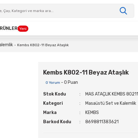
 ÜRÜNLER
Yeni
alemlik
Kembs K802-11 Beyaz Ataşlık
Kembs K802-11 Beyaz Ataşlık
- 0 Puan
0 Yorum
Stok Kodu
MAS ATAÇLIK KEMBS 8021
Kategori
Masaüstü Set ve Kalemlik
Marka
KEMBS
Barkod Kodu
8698811383621