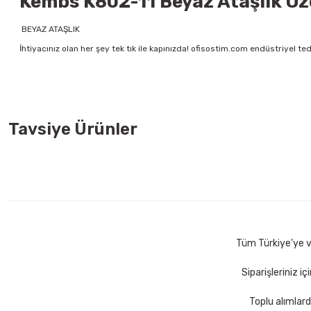
Kembs K802-11 Beyaz Ataşlık Öze
BEYAZ ATAŞLIK
İhtiyacınız olan her şey tek tık ile kapınızda! ofisostim.com endüstriyel ted
Tavsiye Ürünler
Faber Castell 1423 Siyah Tükenmez Kalem
Faber Castell 
11,00 TL
11,00 TL
Sepete Ekle
Tüm Türkiye'ye ve
Siparişleriniz i
Toplu alımlard
Yağmur YS-924 9 Parça Kahve-Taba Lüx Şeritli Sümen Takımı