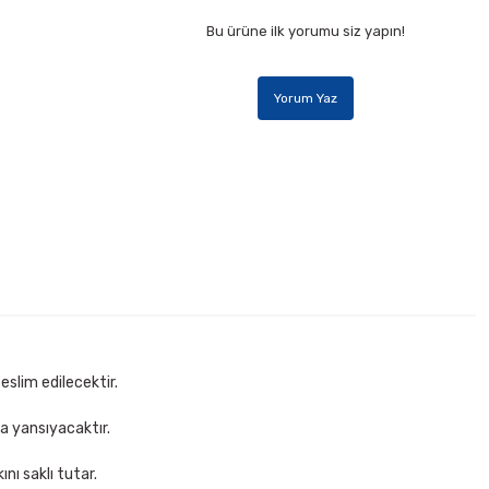
Bu ürüne ilk yorumu siz yapın!
Yorum Yaz
ez Kalem
eslim edilecektir.
za yansıyacaktır.
nı saklı tutar.
Osaka OP342 0,7 mm Neon Renkler Versatil Kalem