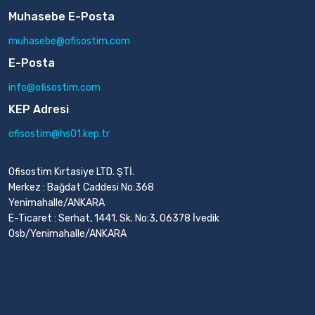
Muhasebe E-Posta
muhasebe@ofisostim.com
E-Posta
info@ofisostim.com
KEP Adresi
ofisostim@hs01.kep.tr
Ofisostim Kırtasiye LTD. ŞTİ.
Merkez : Bağdat Caddesi No:368
Yenimahalle/ANKARA
E-Ticaret : Serhat, 1441. Sk. No:3, 06378 İvedik
Osb/Yenimahalle/ANKARA