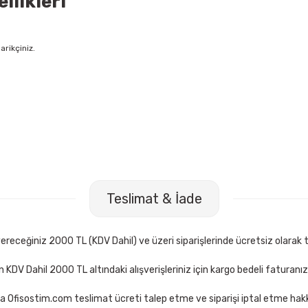
llikleri
arikçiniz.
1423 Kırmızı Tükenmez Kalem
Faber Castell 1423 Mavi Tükenm
Teslimat & İade
11,00 TL
Sepete Ekle
Sepete Ekle
receğiniz 2000 TL (KDV Dahil) ve üzeri siparişlerinde ücretsiz olarak t
çin KDV Dahil 2000 TL altındaki alışverişleriniz için kargo bedeli faturanı
a Ofisostim.com teslimat ücreti talep etme ve siparişi iptal etme hakkı
Yağmur YS-924 9 Parça Siyah-Kırmızı Lüx Şeritli Sümen Takımı