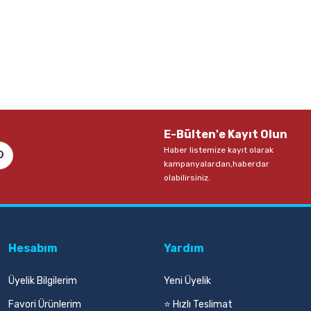
1.565,00 TL
Sepete Ekle
ll Candy Pvc-Free Kılıflı Metalik Silgi
E-Bülten'e Kayıt Olun
Haber listemize kayıt olarak
L
kampanyalardan,haberdar
olabilirsiniz.
Sepete Ekle
Hesabım
Yardım
Üyelik Bilgilerim
Yeni Üyelik
Favori Ürünlerim
⭐ Hızlı Teslimat