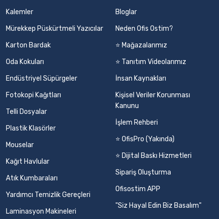
Kalemler
Bloglar
Mürekkep Püskürtmeli Yazıcılar
Neden Ofis Ostim?
Karton Bardak
⭐ Mağazalarımız
Oda Kokuları
⭐ Tanıtım Videolarımız
Endüstriyel Süpürgeler
İnsan Kaynakları
Fotokopi Kağıtları
Kişisel Veriler Korunması
Kanunu
Telli Dosyalar
İşlem Rehberi
Plastik Klasörler
⭐ OfisPro (Yakında)
Mouselar
⭐ Dijital Baskı Hizmetleri
Kağıt Havlular
Sipariş Oluşturma
Atık Kumbaraları
Ofisostim APP
Yardımcı Temizlik Gereçleri
"Siz Hayal Edin Biz Basalım"
Laminasyon Makineleri