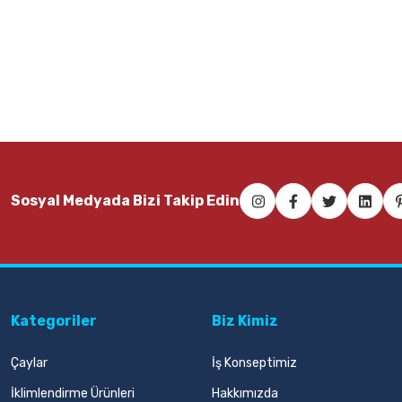
1.565,00 TL
Sepete Ekle
Faber-Castell Candy Pvc-Free Kılıflı Pastel Silgi
Faber-Caste
Sosyal Medyada Bizi Takip Edin
19,75 TL
24,00 T
Sepete Ekle
Kategoriler
Biz Kimiz
Çaylar
İş Konseptimiz
İklimlendirme Ürünleri
Hakkımızda