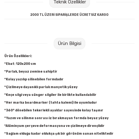
Teknik Özellikler
Raptiye & İğneler
Tual
2000 TL ÜZERİ SİPARİŞLERDE ÜCRETSİZ KARGO
Silgiler
Akrilik Boyalar
Sümen Takımları
Beslenme Çantaları
Ürün Bilgisi
Zımba Tel Sökücüleri
Cam Boyaları
Ürün Özellikleri:
*Ebat: 120x200 cm
Zımba Telleri
Ebru Boyaları
*Parlak, beyaz zemine sahiptir
*Kolay yazılıp silinebilen formdadır
Zımbalar
Fırçalar
*Çizilmeye dayanıklı parlak manyetik yüzey
*Keçe silgi veya sünger silgiler ile birlikte kullanılabilir
Daksiller
Guaj Boyaları
*Her marka boardmarker (tahta kalemi) ile uyumludur
*360° dönebilen tekerlekli ayaklar sayesinde kolay taşınır
Kaşe Gereçleri
Kuru Boyalar
*Yazım ve silinme sonrası iz bırakmayan formda beyaz yüzey
*Alüminyum çerçeve deformasyona ve çizilmeye dirençlidir
Yapıştırıcılar
Mum Boyalar
*Sağlam olduğu kadar oldukça şık bir görünüm sunan niteliktedir