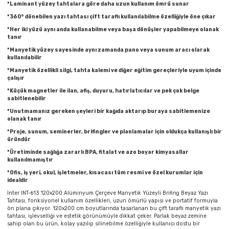
*Laminant yüzey tahtalara göre daha uzun kullanım ömrü sunar
Parmak Boyaları
*360° dönebilen yazı tahtası çift taraflı kullanılabilme özelliğiyle öne çıkar
*Her iki yüzü aynı anda kullanabilme veya başa dönüşler yapabilmeye olanak
Pastel Boyalar
tanır
*Manyetik yüzey sayesinde aynı zamanda pano veya sunum aracı olarak
Sulu Boyalar
kullanılabilir
*Manyetik özellikli silgi, tahta kalemi ve diğer eğitim gereçleriyle uyum içinde
çalışır
Yağlı Boyalar
*Küçük magnetler ile ilan, afiş, duyuru, hatırlatıcılar ve pek çok belge
sabitlenebilir
*Unutmamanız gereken şeyleri bir kağıda aktarıp buraya sabitlemenize
olanak tanır
*Proje, sunum, seminerler, brifingler ve planlamalar için oldukça kullanışlı bir
üründür
*Üretiminde sağlığa zararlı BPA, fitalat ve azo boyar kimyasallar
kullanılmamıştır
*Ofis, iş yeri, okul, işletmeler, kısacası tüm resmi ve özel kurumlar için
idealdir
İnter INT-613 120x200 Alüminyum Çerçeve Manyetik Yüzeyli Brifing Beyaz Yazı
Tahtası, fonksiyonel kullanım özellikleri, uzun ömürlü yapısı ve portatif formuyla
ön plana çıkıyor. 120x200 cm boyutlarında tasarlanan bu çift taraflı manyetik yazı
tahtası, işlevselliği ve estetik görünümüyle dikkat çeker. Parlak beyaz zemine
sahip olan bu ürün, kolay yazılıp silinebilme özelliğiyle kullanıcı dostu bir