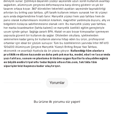
deneyim sunar. Çizilmeye dayanıklı yüzeyi sayesinde uzun süreli kullanım avantajı
sağlarken, alüminyum çerçevesi deformasyona karşı direnç gösterir ve şık bir
tasarım ortaya koyar. 360° dönebilen tekerlekli ayakları sayesinde taşınabilirliği
artırılan bu brifing yazı tahtası, çift taraflı kullanım imkanı sunarak her iki yüzeyi
aynı anda değerlendirme fırsatı tanır. Manyetik yüzeyi hem yazı tahtası hem de
pano olarak kullanılmasını mümkün kılarken, magnetler yardımıyla duyuru, afiş ve
belgelerin kolayca sabitlenmesine olanak verir. Bu manyetik yüzey yazı tahtası,
her marka boardmarker (tahta kalemi) ve manyetik özellikli eğitim gereçleriyle
uyum içinde çalışır. Sağlığa zararlı BPA, fitalat ve azo boyar kimyasallar içermeyen
yapısıyla güvenli bir kullanım da sağlar. Ofislerden okullara, işletmelerden
seminerlere kadar geniş bir kullanım alanına hitap eden bu ürün, profesyonel
ortamlar için ideal bir çözüm sunuyor. Tüm bu özelliklerinin yanında İnter INT-613
120x200 Alüminyum Çerçeve Manyetik Yüzeyli Brifing Beyaz Yazı Tahtası,
ekonomik ve avantajlı fiyatıyla da ön plana çıkıyor.
Kullanıldığı tüm alanlara
pratiklik ve düzen kazandıran daha pek çok marka, model, ebat ve tasarımda
yazı tahtası, sunum ve planlama ürününe uygun fiyatlarla ulaşabileceğiniz
en büyük endüstriyel ofis tedarikçiniz ofisostim.com, tek tıkla tüm
siparişlerinizi kapınıza kadar ulaştırıyor.
Yorumlar
Bu ürüne ilk yorumu siz yapın!