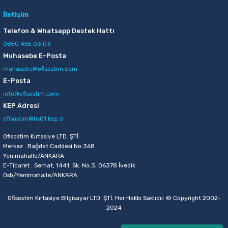
İletişim
Telefon & Whatsapp Destek Hattı
0850 455 03 03
Muhasebe E-Posta
muhasebe@ofisostim.com
E-Posta
info@ofisostim.com
KEP Adresi
ofisostim@hs01.kep.tr
Ofisostim Kırtasiye LTD. ŞTİ.
Merkez : Bağdat Caddesi No:368
Yenimahalle/ANKARA
E-Ticaret : Serhat, 1441. Sk. No:3, 06378 İvedik
Osb/Yenimahalle/ANKARA
Ofisostim Kırtasiye Bilgisayar LTD. ŞTİ. Her Hakkı Saklıdır. © Copyright 2002-
2024