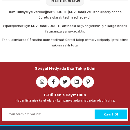
Teslimat & İade
Parmak Boyaları
825,00 TL
Tüm Türkiye'ye vereceğiniz 2000 TL (KDV Dahil) ve üzeri siparişlerinde
Pastel Boyalar
ücretsiz olarak teslim edilecektir.
Sepete Ekle
Siparişleriniz için KDV Dahil 2000 TL altındaki alışverişleriniz için kargo bedeli
Sulu Boyalar
faturanıza yansıyacaktır.
Toplu alımlarda Ofisostim.com teslimat ücreti talep etme ve siparişi iptal etme
Serve SV-6500 Mavi Dosyalı Magazinlik
hakkını saklı tutar.
Yağlı Boyalar
219,00 TL
Sosyal Medyada Bizi Takip Edin
Sepete Ekle
Serve SV-6500 Siyah Dosyalı Magazinlik
E-Bülten'e Kayıt Olun
Haber listemize kayıt olarak kampanyalardan,haberdar olabilirsiniz.
219,00 TL
Sepete Ekle
Kayıt Ol