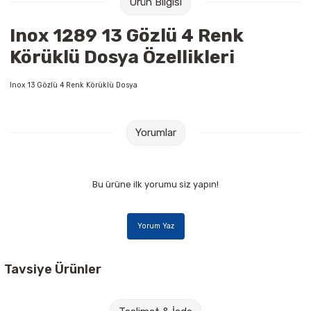
Ürün Bilgisi
Raptiye & İğneler
Tual
Inox 1289 13 Gözlü 4 Renk
Silgiler
Akrilik Boyalar
Körüklü Dosya Özellikleri
Sümen Takımları
Beslenme Çantaları
Inox 13 Gözlü 4 Renk Körüklü Dosya
Zımba Tel Sökücüleri
Cam Boyaları
Yorumlar
Zımba Telleri
Ebru Boyaları
Zımbalar
Fırçalar
Bu ürüne ilk yorumu siz yapın!
Daksiller
Guaj Boyaları
Yorum Yaz
Kaşe Gereçleri
Kuru Boyalar
Tavsiye Ürünler
Yapıştırıcılar
Mum Boyalar
Mopak Rekort A4 500 lü 5 Paket 80 gr Fotokopi Kağıdı