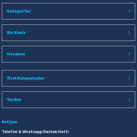
Noki 9000M Mavi Fosforlu Kalem
Noki 9000Y Yeşil Fosforlu Kalem
Kategoriler
34,00 TL
34,00 TL
Sepete Ekle
Sepete Ekle
Biz Kimiz
Hesabım
Özel Kampanyalar
Yardım
İletişim
Telefon & Whatsapp Destek Hattı