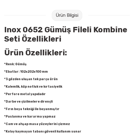
Raptiye & İğneler
Tual
Ürün Bilgisi
Silgiler
Akrilik Boyalar
Inox 0652 Gümüş Fileli Kombine
Sümen Takımları
Beslenme Çantaları
Seti Özellikleri
Zımba Tel Sökücüleri
Cam Boyaları
Ürün Özellikleri:
Zımba Telleri
Ebru Boyaları
*Renk: Gümüş
*Ebatlar: 102x202x100 mm
Zımbalar
Fırçalar
*3 gözden uluşan tek parça ürün
*Kalemlik, küp notluk ve kırtasiyelik
Daksiller
Guaj Boyaları
*Perfore metal yapıdadır
*Darbe ve çizilmelere dirençli
Kaşe Gereçleri
Kuru Boyalar
*Fırın boya tekniği ile boyanmıştır
*Paslanma ve kararma yapmaz
Yapıştırıcılar
Mum Boyalar
*Cam ve ahşap masa yüzeylerini çizmez
*Kolay kaymayan tabanı güvenli kullanım sunar