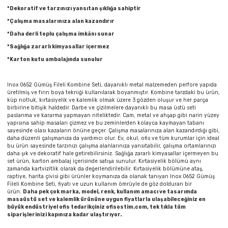
Parmak Boyaları
*Dekoratif ve tarzınızı yansıtan şıklığa sahiptir
*Çalışma masalarınıza alan kazandırır
Pastel Boyalar
*Daha derli toplu çalışma imkânı sunar
*Sağlığa zararlı kimyasallar içermez
Sulu Boyalar
*Karton kutu ambalajında sunulur
Yağlı Boyalar
Inox 0652 Gümüş Fileli Kombine Seti, dayanıklı metal malzemeden perfore yapıda
üretilmiş ve fırın boya tekniği kullanılarak boyanmıştır. Kombine tarzdaki bu ürün,
küp notluk, kırtasiyelik ve kalemlik olmak üzere 3 gözden oluşur ve her parça
birbirine bitişik haldedir. Darbe ve çizilmelere dayanıklı bu masa üstü seti
paslanma ve kararma yapmayan niteliktedir. Cam, metal ve ahşap gibi narin yüzey
yapısına sahip masaları çizmez ve bu zeminlerden kolayca kaymayan tabanı
sayesinde olası kazaların önüne geçer. Çalışma masalarınıza alan kazandırdığı gibi,
daha düzenli çalışmanıza da yardımcı olur. Ev, okul, ofis ve tüm kurumlar için ideal
bu ürün sayesinde tarzınızı çalışma alanlarınıza yansıtabilir, çalışma ortamlarınızı
daha şık ve dekoratif hale getirebilirsiniz. Sağlığa zararlı kimyasallar içermeyen bu
set ürün, karton ambalaj içerisinde satışa sunulur. Kırtasiyelik bölümü aynı
zamanda kartvizitlik olarak da değerlendirilebilir. Kırtasiyelik bölümüne ataş,
raptiye, harita çivisi gibi ürünler koymanıza da olanak tanıyan Inox 0652 Gümüş
Fileli Kombine Seti, fiyatı ve uzun kullanım ömrüyle de göz dolduran bir
ürün.
Daha pek çok marka, model, renk, kullanım amacı ve tasarımda
masaüstü set ve kalemlik ürününe uygun fiyatlarla ulaşabileceğiniz en
büyük endüstriyel ofis tedarikçiniz ofisostim.com, tek tıkla tüm
siparişlerinizi kapınıza kadar ulaştırıyor.