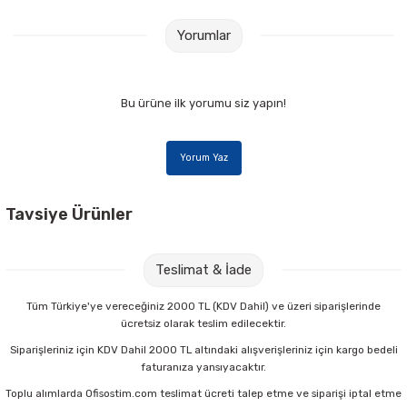
Yorumlar
Bu ürüne ilk yorumu siz yapın!
Yorum Yaz
Tavsiye Ürünler
Faber Castell 1423 Siyah Tükenmez Kalem
Teslimat & İade
11,00 TL
Tüm Türkiye'ye vereceğiniz 2000 TL (KDV Dahil) ve üzeri siparişlerinde
ücretsiz olarak teslim edilecektir.
Sepete Ekle
Siparişleriniz için KDV Dahil 2000 TL altındaki alışverişleriniz için kargo bedeli
faturanıza yansıyacaktır.
Toplu alımlarda Ofisostim.com teslimat ücreti talep etme ve siparişi iptal etme
Faber Castell 1423 Kırmızı Tükenmez Kalem