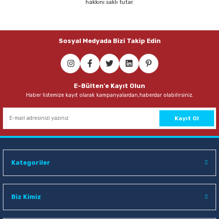
hakkını saklı tutar.
11,00 TL
Sosyal Medyada Bizi Takip Edin
Sepete Ekle
Faber Castell 1423 Mavi Tükenmez Kalem
E-Bülten'e Kayıt Olun
Haber listemize kayıt olarak kampanyalardan,haberdar olabilirsiniz.
11,00 TL
Sepete Ekle
Kayıt Ol
Yağmur YS-924 9 Parça Kahve-Taba Lüx Şeritli Sümen Takımı
Kategoriler
1.565,00 TL
Sepete Ekle
Biz Kimiz