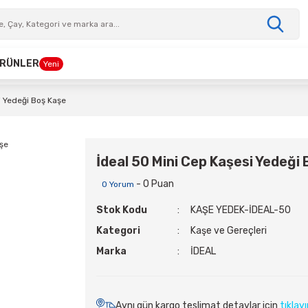
 ÜRÜNLER
Yeni
i Yedeği Boş Kaşe
İdeal 50 Mini Cep Kaşesi Yedeği
- 0 Puan
0 Yorum
Stok Kodu
KAŞE YEDEK-İDEAL-50
Kategori
Kaşe ve Gereçleri
Marka
İDEAL
Aynı gün kargo teslimat detaylar için
tıklay