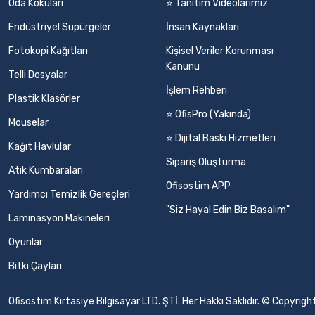
Oda Kokuları
⭐ Tanıtım Videolarımız
Endüstriyel Süpürgeler
İnsan Kaynakları
Fotokopi Kağıtları
Kişisel Veriler Korunması
Kanunu
Telli Dosyalar
İşlem Rehberi
Plastik Klasörler
⭐ OfisPro (Yakında)
Mouselar
⭐ Dijital Baskı Hizmetleri
Kağıt Havlular
Sipariş Oluşturma
Atık Kumbaraları
Ofisostim APP
Yardımcı Temizlik Gereçleri
"Siz Hayal Edin Biz Basalım"
Laminasyon Makineleri
Oyunlar
Bitki Çayları
Ofisostim Kırtasiye Bilgisayar LTD. ŞTİ. Her Hakkı Saklıdır. © Copyr