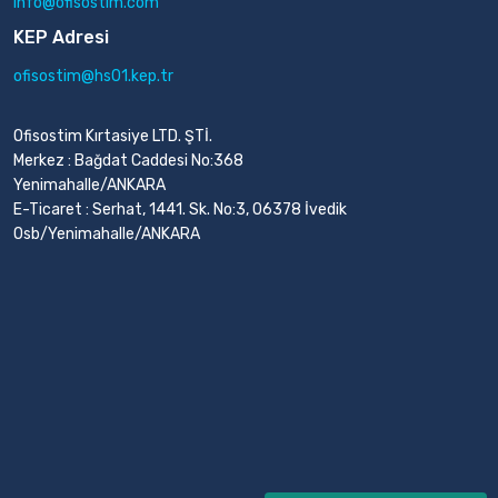
info@ofisostim.com
KEP Adresi
ofisostim@hs01.kep.tr
Ofisostim Kırtasiye LTD. ŞTİ.
Merkez : Bağdat Caddesi No:368
Yenimahalle/ANKARA
E-Ticaret : Serhat, 1441. Sk. No:3, 06378 İvedik
Osb/Yenimahalle/ANKARA