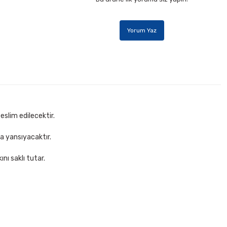
Yorum Yaz
eslim edilecektir.
za yansıyacaktır.
nı saklı tutar.