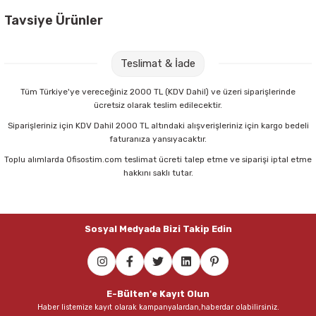
Tavsiye Ürünler
HP C5977B A4 Inkjet 250 li 90 gr Gramajlı Kağıt
Teslimat & İade
119,00 TL
Tüm Türkiye'ye vereceğiniz 2000 TL (KDV Dahil) ve üzeri siparişlerinde
ücretsiz olarak teslim edilecektir.
Sepete Ekle
Siparişleriniz için KDV Dahil 2000 TL altındaki alışverişleriniz için kargo bedeli
faturanıza yansıyacaktır.
Toplu alımlarda Ofisostim.com teslimat ücreti talep etme ve siparişi iptal etme
Xerox 3R97097 A4 Colotech 150 li 280 gr Fotokopi Kağıdı
hakkını saklı tutar.
734,00 TL
Sosyal Medyada Bizi Takip Edin
Sepete Ekle
Mimaks DK-3 3 lü Set Suni Deri Masaüstü Set
E-Bülten'e Kayıt Olun
Haber listemize kayıt olarak kampanyalardan,haberdar olabilirsiniz.
306,00 TL