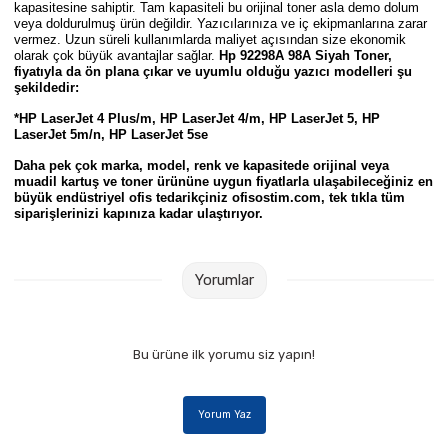
kapasitesine sahiptir. Tam kapasiteli bu orijinal toner asla demo dolum
Parmak Boyaları
veya doldurulmuş ürün değildir. Yazıcılarınıza ve iç ekipmanlarına zarar
vermez. Uzun süreli kullanımlarda maliyet açısından size ekonomik
olarak çok büyük avantajlar sağlar.
Hp 92298A 98A Siyah Toner,
Pastel Boyalar
fiyatıyla da ön plana çıkar ve uyumlu olduğu yazıcı modelleri şu
şekildedir:
Sulu Boyalar
*
HP LaserJet 4 Plus/m, HP LaserJet 4/m, HP LaserJet 5, HP
LaserJet 5m/n, HP LaserJet 5se
Yağlı Boyalar
Daha pek çok marka, model, renk ve kapasitede orijinal veya
muadil kartuş ve toner ürününe uygun fiyatlarla ulaşabileceğiniz en
büyük endüstriyel ofis tedarikçiniz ofisostim.com, tek tıkla tüm
siparişlerinizi kapınıza kadar ulaştırıyor.
Yorumlar
Bu ürüne ilk yorumu siz yapın!
Yorum Yaz