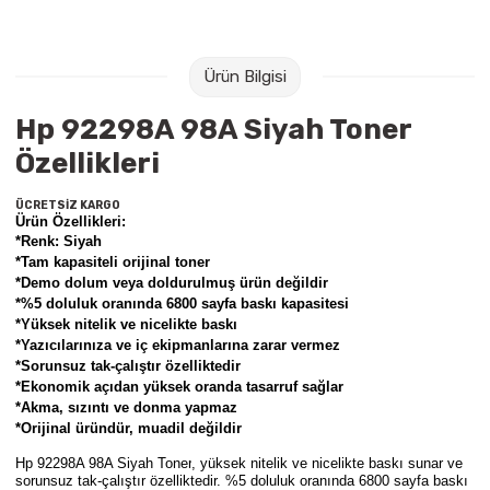
Raptiye & İğneler
Tual
Silgiler
Akrilik Boyalar
Ürün Bilgisi
Hp 92298A 98A Siyah Toner
Sümen Takımları
Beslenme Çantaları
Özellikleri
Zımba Tel Sökücüleri
Cam Boyaları
ÜCRETSİZ KARGO
Ürün Özellikleri:
Zımba Telleri
Ebru Boyaları
*Renk: Siyah
*
Tam kapasiteli orijinal toner
*Demo dolum veya doldurulmuş ürün değildir
Zımbalar
Fırçalar
*%5 doluluk oranında 6800 sayfa baskı kapasitesi
*Yüksek nitelik ve nicelikte baskı
Daksiller
Guaj Boyaları
*Yazıcılarınıza ve iç ekipmanlarına zarar vermez
*Sorunsuz tak-çalıştır özelliktedir
*Ekonomik açıdan yüksek oranda tasarruf sağlar
Kaşe Gereçleri
Kuru Boyalar
*Akma, sızıntı ve donma yapmaz
*Orijinal üründür, muadil değildir
Yapıştırıcılar
Mum Boyalar
Hp 92298A 98A Siyah Toner
, yüksek nitelik ve nicelikte baskı sunar ve
sorunsuz tak-çalıştır özelliktedir. %5 doluluk oranında 6800 sayfa baskı