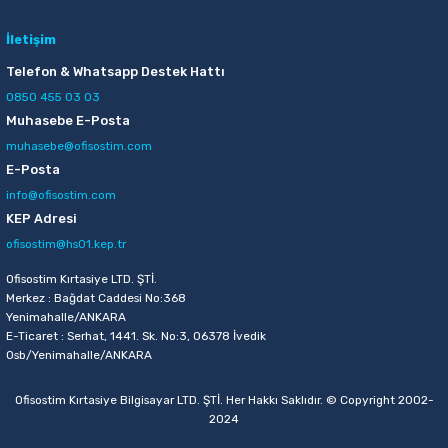
İletişim
Telefon & Whatsapp Destek Hattı
0850 455 03 03
Muhasebe E-Posta
muhasebe@ofisostim.com
E-Posta
info@ofisostim.com
KEP Adresi
ofisostim@hs01.kep.tr
Ofisostim Kırtasiye LTD. ŞTİ.
Merkez : Bağdat Caddesi No:368
Yenimahalle/ANKARA
E-Ticaret : Serhat, 1441. Sk. No:3, 06378 İvedik
Osb/Yenimahalle/ANKARA
Ofisostim Kırtasiye Bilgisayar LTD. ŞTİ. Her Hakkı Saklıdır. © Copyright 2002-
2024