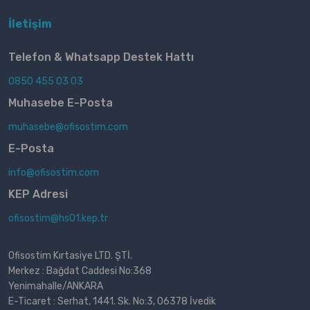
İletişim
Telefon & Whatsapp Destek Hattı
0850 455 03 03
Muhasebe E-Posta
muhasebe@ofisostim.com
E-Posta
info@ofisostim.com
KEP Adresi
ofisostim@hs01.kep.tr
Ofisostim Kırtasiye LTD. ŞTİ.
Merkez : Bağdat Caddesi No:368
Yenimahalle/ANKARA
E-Ticaret : Serhat, 1441. Sk. No:3, 06378 İvedik