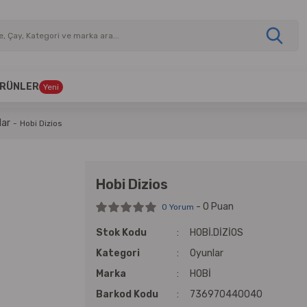
 ÜRÜNLER
Yeni
lar
Hobi Dizios
Hobi Dizios
- 0 Puan
0 Yorum
Stok Kodu
HOBİ.DİZİOS
Kategori
Oyunlar
Marka
HOBİ
Barkod Kodu
736970440040