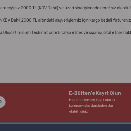
receğiniz 2000 TL (KDV Dahil) ve üzeri siparişlerinde ücretsiz olarak t
çin KDV Dahil 2000 TL altındaki alışverişleriniz için kargo bedeli faturanı
a Ofisostim.com teslimat ücreti talep etme ve siparişi iptal etme hakkı
E-Bülten'e Kayıt Olun
Haber listemize kayıt olarak
kampanyalardan,haberdar
olabilirsiniz.