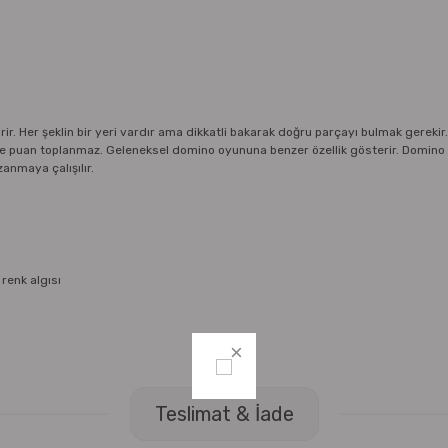
rir. Her şeklin bir yeri vardır ama dikkatli bakarak doğru parçayı bulmak gerekir.
irde puan toplanmaz. Geleneksel domino oyununa benzer özellik gösterir. Domino 
zanmaya çalışılır.
renk algısı
Teslimat & İade