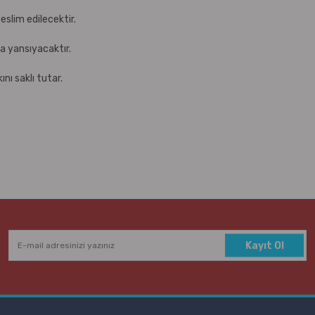
eslim edilecektir.
za yansıyacaktır.
nı saklı tutar.
Kayıt Ol