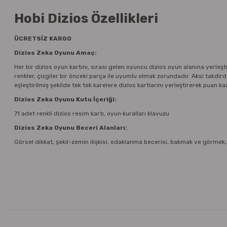
Hobi Dizios Özellikleri
ÜCRETSİZ KARGO
Dizios Zeka Oyunu Amaç:
Her bir dizios oyun kartını, sırası gelen oyuncu dizios oyun alanına yerleşti
renkler, çizgiler bir önceki parça ile uyumlu olmak zorundadır. Aksi takd
eşleştirilmiş şekilde tek tek karelere dizios kartlarını yerleştirerek puan ka
Dizios Zeka Oyunu Kutu İçeriği:
71 adet renkli dizios resim kartı, oyun kuralları klavuzu
Dizios Zeka Oyunu Beceri Alanları:
Görsel dikkat, şekil-zemin ilişkisi, odaklanma becerisi, bakmak ve görmek, 