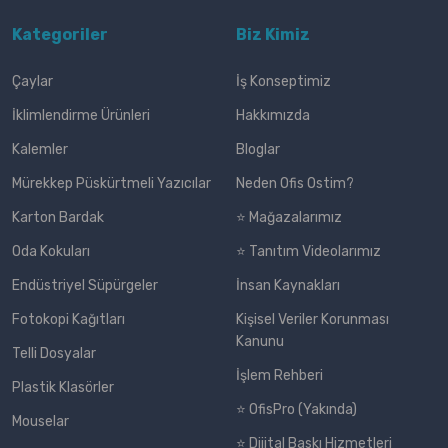
Kategoriler
Biz Kimiz
Çaylar
İş Konseptimiz
İklimlendirme Ürünleri
Hakkımızda
Kalemler
Bloglar
Mürekkep Püskürtmeli Yazıcılar
Neden Ofis Ostim?
Karton Bardak
⭐ Mağazalarımız
Oda Kokuları
⭐ Tanıtım Videolarımız
Endüstriyel Süpürgeler
İnsan Kaynakları
Fotokopi Kağıtları
Kişisel Veriler Korunması
Kanunu
Telli Dosyalar
İşlem Rehberi
Plastik Klasörler
⭐ OfisPro (Yakında)
Mouselar
⭐ Dijital Baskı Hizmetleri