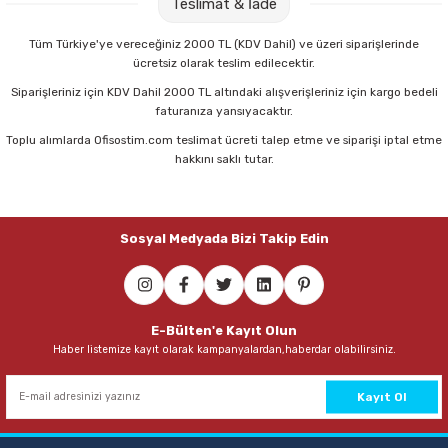
Teslimat & İade
Parmak Boyaları
Tüm Türkiye'ye vereceğiniz 2000 TL (KDV Dahil) ve üzeri siparişlerinde
Pastel Boyalar
ücretsiz olarak teslim edilecektir.
Siparişleriniz için KDV Dahil 2000 TL altındaki alışverişleriniz için kargo bedeli
Sulu Boyalar
faturanıza yansıyacaktır.
Toplu alımlarda Ofisostim.com teslimat ücreti talep etme ve siparişi iptal etme
Yağlı Boyalar
hakkını saklı tutar.
Sosyal Medyada Bizi Takip Edin
E-Bülten'e Kayıt Olun
Haber listemize kayıt olarak kampanyalardan,haberdar olabilirsiniz.
Kayıt Ol