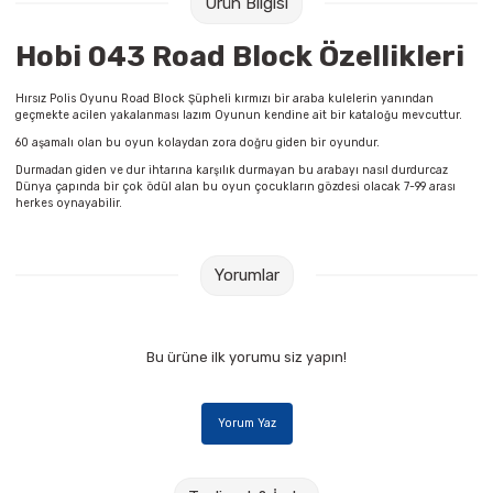
Ürün Bilgisi
Raptiye & İğneler
Tual
Hobi 043 Road Block Özellikleri
Silgiler
Akrilik Boyalar
Hırsız Polis Oyunu Road Block Şüpheli kırmızı bir araba kulelerin yanından
geçmekte acilen yakalanması lazım Oyunun kendine ait bir kataloğu mevcuttur.
Sümen Takımları
Beslenme Çantaları
60 aşamalı olan bu oyun kolaydan zora doğru giden bir oyundur.
Durmadan giden ve dur ihtarına karşılık durmayan bu arabayı nasıl durdurcaz
Zımba Tel Sökücüleri
Cam Boyaları
Dünya çapında bir çok ödül alan bu oyun çocukların gözdesi olacak 7-99 arası
herkes oynayabilir.
Zımba Telleri
Ebru Boyaları
Yorumlar
Zımbalar
Fırçalar
Daksiller
Guaj Boyaları
Bu ürüne ilk yorumu siz yapın!
Kaşe Gereçleri
Kuru Boyalar
Yorum Yaz
Yapıştırıcılar
Mum Boyalar