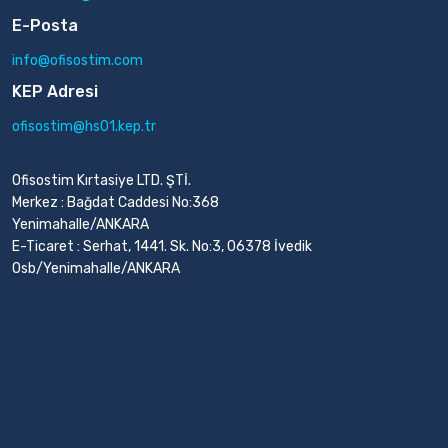
E-Posta
info@ofisostim.com
KEP Adresi
ofisostim@hs01.kep.tr
Ofisostim Kırtasiye LTD. ŞTİ.
Merkez : Bağdat Caddesi No:368
Yenimahalle/ANKARA
E-Ticaret : Serhat, 1441. Sk. No:3, 06378 İvedik
Osb/Yenimahalle/ANKARA