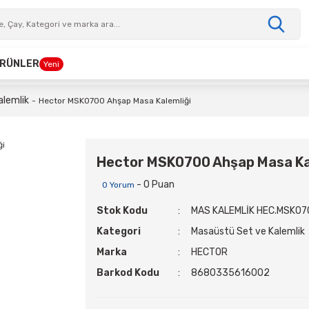
 ÜRÜNLER
Yeni
alemlik
Hector MSK0700 Ahşap Masa Kalemliği
Hector MSK0700 Ahşap Masa Ka
- 0 Puan
0 Yorum
Stok Kodu
MAS KALEMLİK HEC.MSK07
Kategori
Masaüstü Set ve Kalemlik
Marka
HECTOR
Barkod Kodu
8680335616002