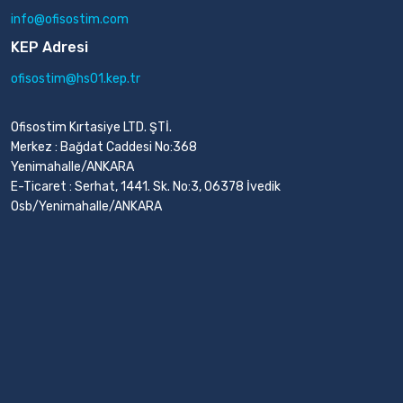
info@ofisostim.com
KEP Adresi
ofisostim@hs01.kep.tr
Ofisostim Kırtasiye LTD. ŞTİ.
Merkez : Bağdat Caddesi No:368
Yenimahalle/ANKARA
E-Ticaret : Serhat, 1441. Sk. No:3, 06378 İvedik
Osb/Yenimahalle/ANKARA