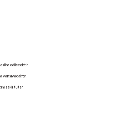
ez Kalem
eslim edilecektir.
za yansıyacaktır.
nı saklı tutar.
Osaka OP342 0,7 mm Neon Renkler Versatil Kalem
30,00 TL
Sepete Ekle