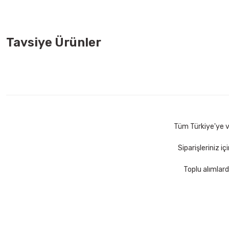
Tavsiye Ürünler
Faber Castell 1423 Siyah Tükenmez Kalem
Faber Castell 
11,00 TL
11,00 TL
Sepete Ekle
Tüm Türkiye'ye ve
Siparişleriniz i
Toplu alımlard
Yağmur YS-924 9 Parça Kahve-Taba Lüx Şeritli Sümen Takımı
1.565,00 TL
Sepete Ekle