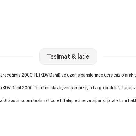
1423 Kırmızı Tükenmez Kalem
Faber Castell 1423 Mavi Tükenm
Teslimat & İade
11,00 TL
Sepete Ekle
Sepete Ekle
receğiniz 2000 TL (KDV Dahil) ve üzeri siparişlerinde ücretsiz olarak t
çin KDV Dahil 2000 TL altındaki alışverişleriniz için kargo bedeli faturanı
a Ofisostim.com teslimat ücreti talep etme ve siparişi iptal etme hakkı
Yağmur YS-924 9 Parça Siyah-Kırmızı Lüx Şeritli Sümen Takımı
1.565,00 TL
Sepete Ekle