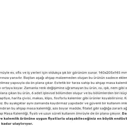
üyle ev, ofis ve iş yerleri için oldukça şık bir görünüm sunar. 140x205x145 mm
larınıza yansıtır. Baştan aşağı ahşap malzemeden oluşan bu ürünün sadece ekle
lmez yapısıyla da ön plana çıkar. Estetik bir tarza sahip bu ahşap masa kalemliğ
pı ortaya koyar. Zamanla renk değişimine uğramayan bu ürün, ısı, ışık, nem gibi
n plana çıkan bu ürün, 6 adet işlevsel bölümden oluşur ve bu bölümlerden biri kü
aptiye, harita çivisi, makas, klips, fosforlu kalemler gibi ürünler koyabilirsiniz. 
. Bu ayakçıklar aynı zamanda kaydırmaz yapıdadır ve güvenli bir kullanım imkâ
ndıran bu ahşap masa kalemliği, azo boyar madde, fitalat gibi sağlığa zararlı ağ
 Masa Kalemliği, fiyatı ve uzun süreli kullanım ömrüyle de ön plana çıkıyor.
Da
 kalemlik ürününe uygun fiyatlarla ulaşabileceğiniz en büyük endüstr
 kadar ulaştırıyor.