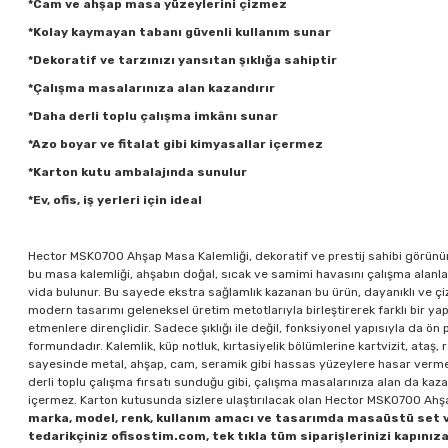
*Cam ve ahşap masa yüzeylerini çizmez
*Kolay kaymayan tabanı güvenli kullanım sunar
*Dekoratif ve tarzınızı yansıtan şıklığa sahiptir
*Çalışma masalarınıza alan kazandırır
*Daha derli toplu çalışma imkânı sunar
*Azo boyar ve fitalat gibi kimyasallar içermez
*Karton kutu ambalajında sunulur
*Ev, ofis, iş yerleri için ideal
Hector MSK0700 Ahşap Masa Kalemliği, dekoratif ve prestij sahibi görünüm
bu masa kalemliği, ahşabın doğal, sıcak ve samimi havasını çalışma alan
vida bulunur. Bu sayede ekstra sağlamlık kazanan bu ürün, dayanıklı ve çizi
modern tasarımı geleneksel üretim metotlarıyla birleştirerek farklı bir ya
etmenlere dirençlidir. Sadece şıklığı ile değil, fonksiyonel yapısıyla da ö
formundadır. Kalemlik, küp notluk, kırtasiyelik bölümlerine kartvizit, ataş, r
sayesinde metal, ahşap, cam, seramik gibi hassas yüzeylere hasar vermez
derli toplu çalışma fırsatı sunduğu gibi, çalışma masalarınıza alan da kaza
içermez. Karton kutusunda sizlere ulaştırılacak olan Hector MSK0700 Ahşap
marka, model, renk, kullanım amacı ve tasarımda masaüstü set ve
tedarikçiniz ofisostim.com, tek tıkla tüm siparişlerinizi kapınıza