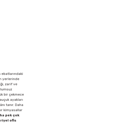
 ebatlarındaki
m yerlerinde
i, zarif ve
 olumsuz
çük bir çekmece
Kauçuk ayakları
nı tanır. Daha
ır kimyasallar
ha pek çok
iyel ofis