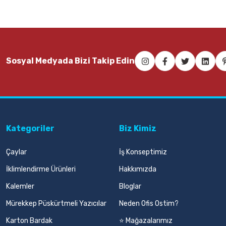
Faber-Castell Candy Pvc-Free Kılıflı Pastel Silgi
Faber-Caste
Sosyal Medyada Bizi Takip Edin
19,75 TL
24,00 T
Sepete Ekle
Kategoriler
Biz Kimiz
Çaylar
İş Konseptimiz
İklimlendirme Ürünleri
Hakkımızda
Kalemler
Bloglar
Mürekkep Püskürtmeli Yazıcılar
Neden Ofis Ostim?
Karton Bardak
⭐ Mağazalarımız