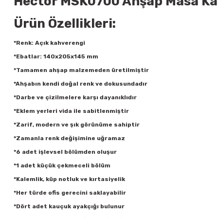
Hector MSK0700 Ahşap Masa Kale
Ürün Özellikleri:
*Renk: Açık kahverengi
*Ebatlar: 140x205x145 mm
*Tamamen ahşap malzemeden üretilmiştir
*Ahşabın kendi doğal renk ve dokusundadır
*Darbe ve çizilmelere karşı dayanıklıdır
*Eklem yerleri vida ile sabitlenmiştir
*Zarif, modern ve şık görünüme sahiptir
*Zamanla renk değişimine uğramaz
*6 adet işlevsel bölümden oluşur
*1 adet küçük çekmeceli bölüm
*Kalemlik, küp notluk ve kırtasiyelik
*Her türde ofis gerecini saklayabilir
*Dört adet kauçuk ayakçığı bulunur