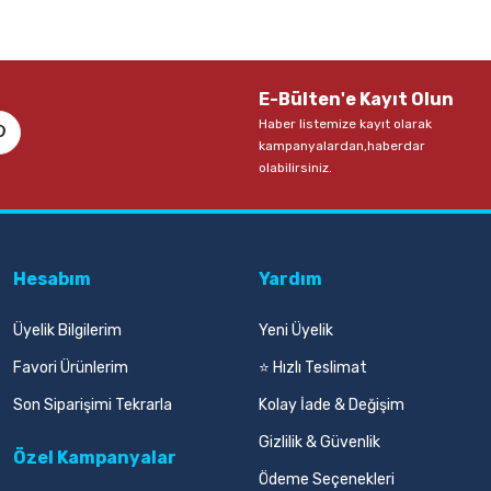
ll Candy Pvc-Free Kılıflı Metalik Silgi
E-Bülten'e Kayıt Olun
Haber listemize kayıt olarak
L
kampanyalardan,haberdar
olabilirsiniz.
Sepete Ekle
Hesabım
Yardım
Üyelik Bilgilerim
Yeni Üyelik
Favori Ürünlerim
⭐ Hızlı Teslimat
Son Siparişimi Tekrarla
Kolay İade & Değişim
Gizlilik & Güvenlik
Özel Kampanyalar
Ödeme Seçenekleri