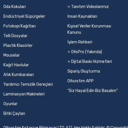
Oda Kokuları
⭐ Tanıtım Videolarımız
Endüstriyel Süpürgeler
İnsan Kaynakları
Fotokopi Kağıtları
Kişisel Veriler Korunması
Kanunu
Telli Dosyalar
İşlem Rehberi
Plastik Klasörler
⭐ OfisPro (Yakında)
Mouselar
⭐ Dijital Baskı Hizmetleri
Kağıt Havlular
Sipariş Oluşturma
Atık Kumbaraları
Ofisostim APP
Yardımcı Temizlik Gereçleri
"Siz Hayal Edin Biz Basalım"
Laminasyon Makineleri
Oyunlar
Bitki Çayları
Ofisostim Kırtasiye Bilgisayar LTD. ŞTİ. Her Hakkı Saklıdır. © Copyr