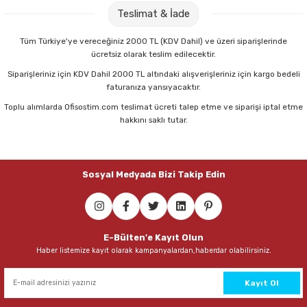
Parmak Boyaları
Teslimat & İade
Pastel Boyalar
Tüm Türkiye'ye vereceğiniz 2000 TL (KDV Dahil) ve üzeri siparişlerinde
ücretsiz olarak teslim edilecektir.
Sulu Boyalar
Siparişleriniz için KDV Dahil 2000 TL altındaki alışverişleriniz için kargo bedeli
faturanıza yansıyacaktır.
Toplu alımlarda Ofisostim.com teslimat ücreti talep etme ve siparişi iptal etme
Yağlı Boyalar
hakkını saklı tutar.
Sosyal Medyada Bizi Takip Edin
E-Bülten'e Kayıt Olun
Haber listemize kayıt olarak kampanyalardan,haberdar olabilirsiniz.
Kayıt Ol