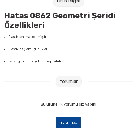
Ürün Bilgisi
Raptiye & İğneler
Tual
Hatas 0862 Geometri Şeridi
Silgiler
Akrilik Boyalar
Özellikleri
Sümen Takımları
Beslenme Çantaları
Plastikten imal edilmiştir.
Plastik bağlantı çubukları.
Zımba Tel Sökücüleri
Cam Boyaları
Farklı geometrik şekiller yapılabilir.
Zımba Telleri
Ebru Boyaları
Zımbalar
Fırçalar
Yorumlar
Daksiller
Guaj Boyaları
Bu ürüne ilk yorumu siz yapın!
Kaşe Gereçleri
Kuru Boyalar
Yorum Yaz
Yapıştırıcılar
Mum Boyalar