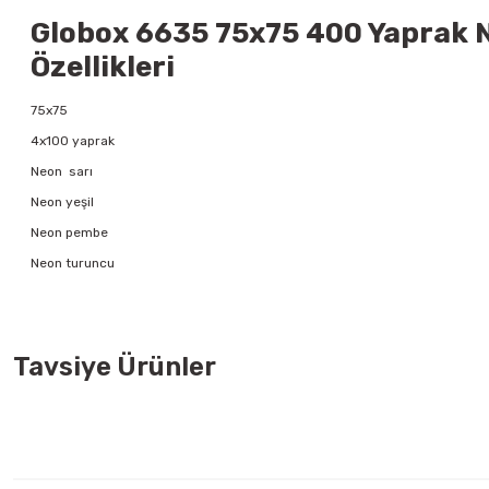
Globox 6635 75x75 400 Yaprak N
Özellikleri
75x75
4x100 yaprak
Neon sarı
Neon yeşil
Neon pembe
Neon turuncu
Tavsiye Ürünler
Bic 962665 60 lı Round Stic Siyah Tükenmez Kalem
Bic 9