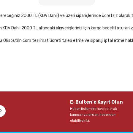
00 TL
407,00 TL
Sepete Ekle
receğiniz 2000 TL (KDV Dahil) ve üzeri siparişlerinde ücretsiz olarak t
çin KDV Dahil 2000 TL altındaki alışverişleriniz için kargo bedeli faturanı
a Ofisostim.com teslimat ücreti talep etme ve siparişi iptal etme hakkı
l 1423 Siyah Tükenmez Kalem
Faber Castell 1423 Kırmızı Tük
11,00 TL
Sepete Ekle
Sepete Ekle
E-Bülten'e Kayıt Olun
Haber listemize kayıt olarak
kampanyalardan,haberdar
olabilirsiniz.