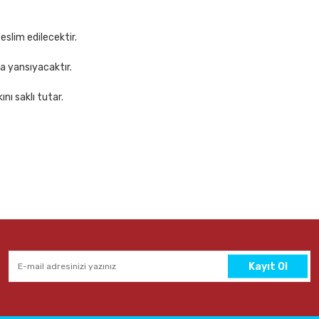
Sepete Ekle
eslim edilecektir.
za yansıyacaktır.
nı saklı tutar.
enmez Kalem
Faber Castell 1423 Mavi Tükenmez Kalem
11,00 TL
Sepete Ekle
Kayıt Ol