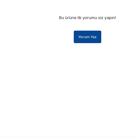
Bu ürüne ilk yorumu siz yapın!
Yorum Yaz
 lı Round Stic Mavi Tükenmez Kalem