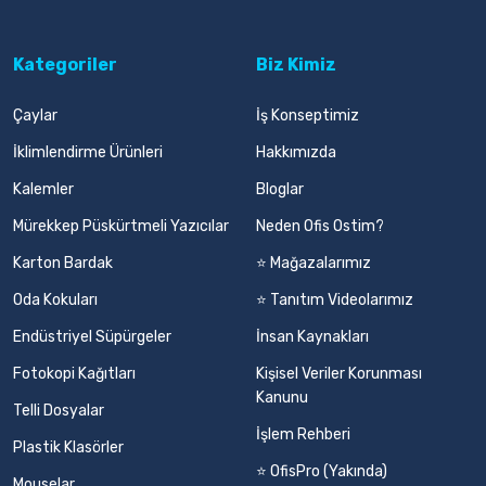
Kategoriler
Biz Kimiz
Çaylar
İş Konseptimiz
İklimlendirme Ürünleri
Hakkımızda
Kalemler
Bloglar
Mürekkep Püskürtmeli Yazıcılar
Neden Ofis Ostim?
Karton Bardak
⭐ Mağazalarımız
Oda Kokuları
⭐ Tanıtım Videolarımız
Endüstriyel Süpürgeler
İnsan Kaynakları
Fotokopi Kağıtları
Kişisel Veriler Korunması
Kanunu
Telli Dosyalar
İşlem Rehberi
Plastik Klasörler
⭐ OfisPro (Yakında)
Mouselar