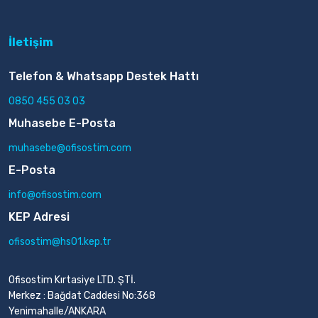
İletişim
Telefon & Whatsapp Destek Hattı
0850 455 03 03
Muhasebe E-Posta
muhasebe@ofisostim.com
E-Posta
info@ofisostim.com
KEP Adresi
ofisostim@hs01.kep.tr
Ofisostim Kırtasiye LTD. ŞTİ.
Merkez : Bağdat Caddesi No:368
Yenimahalle/ANKARA