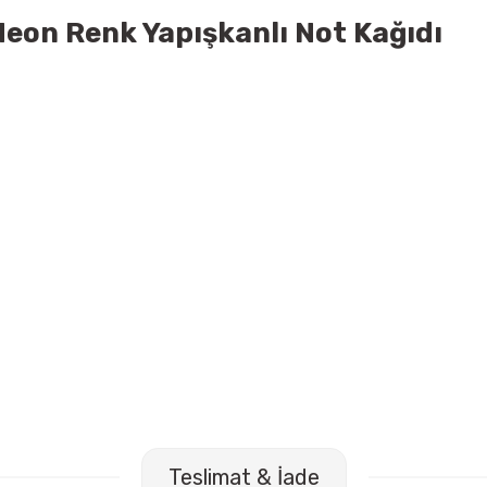
eon Renk Yapışkanlı Not Kağıdı
62667 60 lı Round Stic Kırmızı Tükenmez Kalem
Bic 962666 60
Teslimat & İade