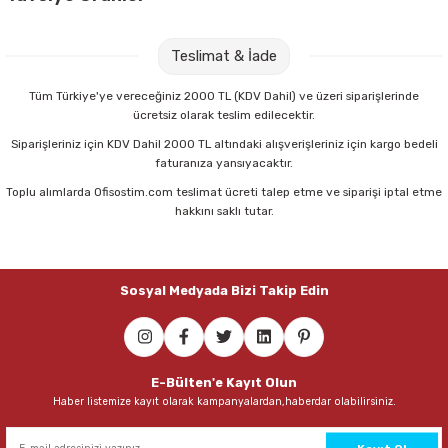
Parmak Boyaları
Ofis Dar Gri Klasör
Temat 7500 24/6 Siyah Zımba Makinası
Teslimat & İade
Pastel Boyalar
82,00 TL
225,00 TL
Tüm Türkiye'ye vereceğiniz 2000 TL (KDV Dahil) ve üzeri siparişlerinde
Sulu Boyalar
ücretsiz olarak teslim edilecektir.
Sepete Ekle
Sepete Ekle
Siparişleriniz için KDV Dahil 2000 TL altındaki alışverişleriniz için kargo bedeli
Yağlı Boyalar
faturanıza yansıyacaktır.
Toplu alımlarda Ofisostim.com teslimat ücreti talep etme ve siparişi iptal etme
Ark 2085 5 li Hareketlı Evrak Rafı
hakkını saklı tutar.
465,00 TL
Sosyal Medyada Bizi Takip Edin
Sepete Ekle
Pensan 2270 50 li 1 mm Siyah Büro Tükenmez Kalem
E-Bülten'e Kayıt Olun
Haber listemize kayıt olarak kampanyalardan,haberdar olabilirsiniz.
166,00 TL