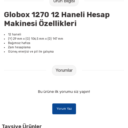
Ürün Bilgisi
Raptiye & İğneler
Tual
Globox 1270 12 Haneli Hesap
Silgiler
Akrilik Boyalar
Makinesi Özellikleri
Sümen Takımları
Beslenme Çantaları
12 haneli
(Y) 29 mm x (G) 106,5 mm x (D) 147 mm
Bağımsız hafıza
Zımba Tel Sökücüleri
Cam Boyaları
Zam hesaplama
Güneş enerjisi ve pil ile çalışma
Zımba Telleri
Ebru Boyaları
Yorumlar
Zımbalar
Fırçalar
Daksiller
Guaj Boyaları
Bu ürüne ilk yorumu siz yapın!
Kaşe Gereçleri
Kuru Boyalar
Yorum Yaz
Yapıştırıcılar
Mum Boyalar
Tavsiye Ürünler