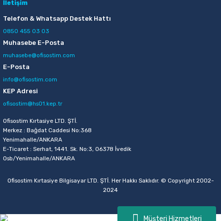
İletişim
Telefon & Whatsapp Destek Hattı
0850 455 03 03
Muhasebe E-Posta
muhasebe@ofisostim.com
E-Posta
info@ofisostim.com
KEP Adresi
ofisostim@hs01.kep.tr
Ofisostim Kırtasiye LTD. ŞTİ.
Merkez : Bağdat Caddesi No:368
Yenimahalle/ANKARA
E-Ticaret : Serhat, 1441. Sk. No:3, 06378 İvedik
Osb/Yenimahalle/ANKARA
Ofisostim Kırtasiye Bilgisayar LTD. ŞTİ. Her Hakkı Saklıdır. © Copyright 2002-
2024
Müşteri Hizmetleri