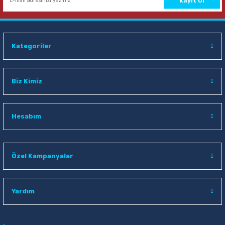
Sepete Ekle
Kayıt Ol
Mas 9321 20 Cm Bion Ofis Makası
Kategoriler
49,00 TL
Sepete Ekle
Biz Kimiz
Hesabım
Özel Kampanyalar
Yardım