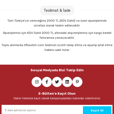
Parmak Boyaları
Ofis Dar Gri Klasör
Temat 7500 24/6 Siyah Zımba Makinası
Teslimat & İade
Pastel Boyalar
82,00 TL
225,00 TL
Tüm Türkiye'ye vereceğiniz 2000 TL (KDV Dahil) ve üzeri siparişlerinde
ücretsiz olarak teslim edilecektir.
Sulu Boyalar
Sepete Ekle
Sepete Ekle
Siparişleriniz için KDV Dahil 2000 TL altındaki alışverişleriniz için kargo bedeli
faturanıza yansıyacaktır.
Yağlı Boyalar
Toplu alımlarda Ofisostim.com teslimat ücreti talep etme ve siparişi iptal etme
Ops Rf-201 Tekli Gold Evrak Rafı
hakkını saklı tutar.
54,30 TL
Sosyal Medyada Bizi Takip Edin
Sepete Ekle
Gıpta F0006 3 Katlı Gümüş Hareketli Evrak Rafı
E-Bülten'e Kayıt Olun
Haber listemize kayıt olarak kampanyalardan,haberdar olabilirsiniz.
430,00 TL
Sepete Ekle
Kayıt Ol