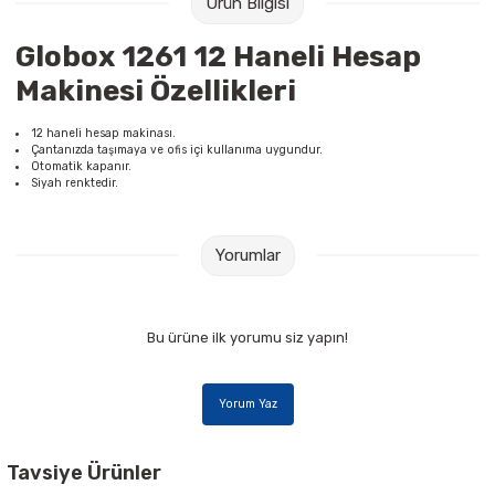
Ürün Bilgisi
Raptiye & İğneler
Tual
Globox 1261 12 Haneli Hesap
Silgiler
Akrilik Boyalar
Makinesi Özellikleri
Sümen Takımları
Beslenme Çantaları
12 haneli hesap makinası.
Çantanızda taşımaya ve ofis içi kullanıma uygundur.
Otomatik kapanır.
Zımba Tel Sökücüleri
Cam Boyaları
Siyah renktedir.
Zımba Telleri
Ebru Boyaları
Yorumlar
Zımbalar
Fırçalar
Bu ürüne ilk yorumu siz yapın!
Daksiller
Guaj Boyaları
Kaşe Gereçleri
Kuru Boyalar
Yorum Yaz
Yapıştırıcılar
Mum Boyalar
Tavsiye Ürünler