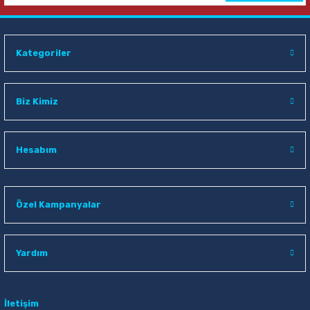
Mas 9324 25 Cm Bion Ofis Makası
Kategoriler
79,00 TL
Sepete Ekle
Biz Kimiz
Hesabım
Özel Kampanyalar
Yardım
İletişim