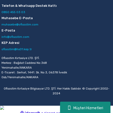
Telefon & Whatsapp Destek Hattı
0850 455 03 03
Muhasebe E-Posta
muhasebe@ofisostim.com
E-Posta
info@ofisostim.com
KEP Adresi
ofisostim@hs01.kep.tr
Ofisostim Kırtasiye LTD. ŞTİ.
Merkez : Bağdat Caddesi No:368
Yenimahalle/ANKARA
E-Ticaret : Serhat, 1441. Sk. No:3, 06378 İvedik
Osb/Yenimahalle/ANKARA
Ofisostim Kırtasiye Bilgisayar LTD. ŞTİ. Her Hakkı Saklıdır. © Copyright 2002-
2024
Müşteri Hizmetleri
ideasoft
ile