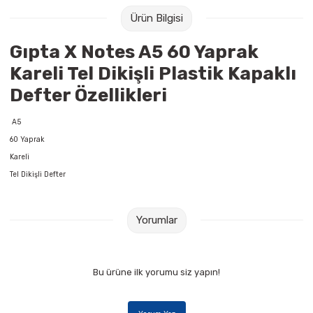
Raptiye & İğneler
Tual
Ürün Bilgisi
Silgiler
Akrilik Boyalar
Gıpta X Notes A5 60 Yaprak
Kareli Tel Dikişli Plastik Kapaklı
Sümen Takımları
Beslenme Çantaları
Defter Özellikleri
Zımba Tel Sökücüleri
Cam Boyaları
A5
60 Yaprak
Zımba Telleri
Ebru Boyaları
Kareli
Tel Dikişli Defter
Zımbalar
Fırçalar
Daksiller
Guaj Boyaları
Yorumlar
Kaşe Gereçleri
Kuru Boyalar
Bu ürüne ilk yorumu siz yapın!
Yapıştırıcılar
Mum Boyalar