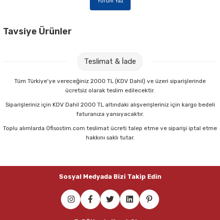
Yorum Yaz
Parmak Boyaları
Pastel Boyalar
Tavsiye Ürünler
Pritt 208845 22 gr Stick Yapıştırıcı
Sulu Boyalar
Teslimat & İade
Yağlı Boyalar
56,00 TL
Tüm Türkiye'ye vereceğiniz 2000 TL (KDV Dahil) ve üzeri siparişlerinde
ücretsiz olarak teslim edilecektir.
Sepete Ekle
Siparişleriniz için KDV Dahil 2000 TL altındaki alışverişleriniz için kargo bedeli
faturanıza yansıyacaktır.
Toplu alımlarda Ofisostim.com teslimat ücreti talep etme ve siparişi iptal etme
Maped 470010 Tattoo 13 Cm Simetrik Makas
hakkını saklı tutar.
100,75 TL
Sosyal Medyada Bizi Takip Edin
Sepete Ekle
Maped 484213 Sensoft Fluo 13 Cm Pastel Renkli Makas