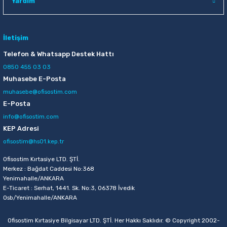
Yardım
İletişim
Telefon & Whatsapp Destek Hattı
0850 455 03 03
Muhasebe E-Posta
muhasebe@ofisostim.com
E-Posta
info@ofisostim.com
KEP Adresi
ofisostim@hs01.kep.tr
Ofisostim Kırtasiye LTD. ŞTİ.
Merkez : Bağdat Caddesi No:368
Yenimahalle/ANKARA
E-Ticaret : Serhat, 1441. Sk. No:3, 06378 İvedik
Osb/Yenimahalle/ANKARA
Ofisostim Kırtasiye Bilgisayar LTD. ŞTİ. Her Hakkı Saklıdır. © Copyright 2002-