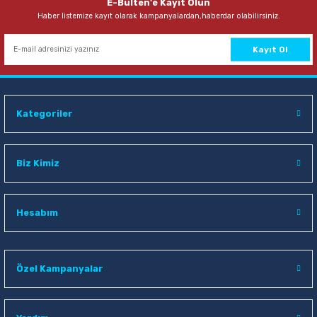
E-Bülten'e Kayıt Olun
Haber listemize kayıt olarak kampanyalardan,haberdar olabilirsiniz.
72,00 TL
Sepete Ekle
Kayıt Ol
Kategoriler
Biz Kimiz
Hesabım
Özel Kampanyalar